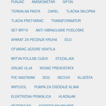
PUNJAČ
ANEMOMETAR
SIFON
TERMALNA PASTA
CAREL
TLAČNA SKLOPKA
TLAČNI PRETVARAČ
TRANSFORMATOR
SET BRTVI
ANTI VIBRACIJSKE PODLOŠKE
APARAT ZA PEČENJE KRUHA
ECO
OTVARAČ JEZGRE VENTILA
BRTVA POLILNE CIJEVI
STEZALJKA
GRIJAČ ULJA
NOSAČ PRESOSTATA
PVC NASTAVAK
DCG
NECCHI
KLIJEŠTA
WIPCOOL
PUMPA ZA ČIŠĆENJE KLIMA
ELEKTRIČNA PRSKALICA
HLADNJAK
REZERVOAR
ADAPTER MILWAUKEE