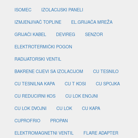
ISOMEC
IZOLACIJSKI PANELI
IZMJENJIVAČ TOPLINE
EL.GRIJAČA MREŽA
GRIJAČI KABEL
DEVIREG
SENZOR
ELEKTROTERMIČKI POGON
RADIJATORSKI VENTIL
BAKRENE CIJEVI SA IZOLACIJOM
CU TESNILO
CU TESNILNA KAPA
CU T KOSI
CU SPOJKA
CU REDUCIRNI KOS
CU LOK ENOJNI
CU LOK DVOJNI
CU LOK
CU KAPA
CUPROFRIO
PROPAN
ELEKTROMAGNETNI VENTIL
FLARE ADAPTER