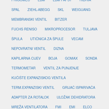
SPAL
ZIEHL-ABEGG
SKL
WEIGUANG
MEMBRANSKI VENTIL
BITZER
FUCHS RENISO
MIKROPROCESOR
TULJAVA
ŠPULA
UTIČNICA ZA ŠPULE
VECAM
NEPOVRATNI VENTIL
DIZNA
KAPILARNA CIJEV
BOJA
GOMAX
SONDA
TERMOMETAR
VENTIL ZA PUNJENJE
KUĆIŠTE EXPANZISKOG VENTILA
TERM.EXPANZISKI VENTIL
GRIJAČ ISPARIVAČA
ADAPTER ZA ROTALOK
ULOŽAK DEHIDRATORA
MREŽA VENTILATORA
FMI
EMI
ELCO