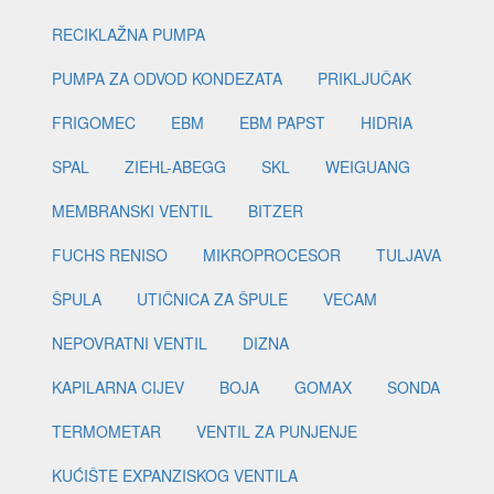
RECIKLAŽNA PUMPA
PUMPA ZA ODVOD KONDEZATA
PRIKLJUČAK
FRIGOMEC
EBM
EBM PAPST
HIDRIA
SPAL
ZIEHL-ABEGG
SKL
WEIGUANG
MEMBRANSKI VENTIL
BITZER
FUCHS RENISO
MIKROPROCESOR
TULJAVA
ŠPULA
UTIČNICA ZA ŠPULE
VECAM
NEPOVRATNI VENTIL
DIZNA
KAPILARNA CIJEV
BOJA
GOMAX
SONDA
TERMOMETAR
VENTIL ZA PUNJENJE
KUĆIŠTE EXPANZISKOG VENTILA