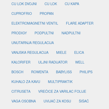
CU LOK DVOJNI
CU LOK
CU KAPA
CUPROFRIO
PROPAN
ELEKTROMAGNETNI VENTIL
FLARE ADAPTER
PRODIGY
PODPULTNI
NADPULTNI
UNUTARNJA REGULACIJA
VANJSKA REGULACIJA
MIELE
ELICA
KALORIFER
ULJNI RADIJATOR
WELL
BOSCH
ROWENTA
BABYLISS
PHILIPS
KUHALO ZA KAVU
MULTIPRAKTIK
CITRUSETA
VREĆICE ZA VARILAC FOLIJE
VAGA OSOBNA
UVIJAČ ZA KOSU
ŠIŠAČ