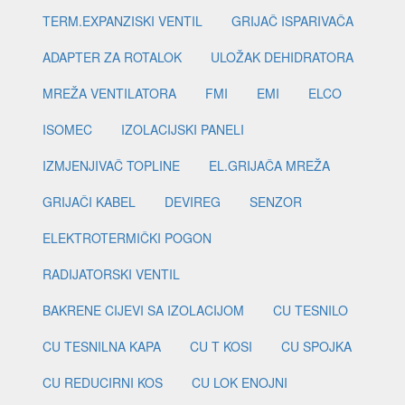
TERM.EXPANZISKI VENTIL
GRIJAČ ISPARIVAČA
ADAPTER ZA ROTALOK
ULOŽAK DEHIDRATORA
MREŽA VENTILATORA
FMI
EMI
ELCO
ISOMEC
IZOLACIJSKI PANELI
IZMJENJIVAČ TOPLINE
EL.GRIJAČA MREŽA
GRIJAČI KABEL
DEVIREG
SENZOR
ELEKTROTERMIČKI POGON
RADIJATORSKI VENTIL
BAKRENE CIJEVI SA IZOLACIJOM
CU TESNILO
CU TESNILNA KAPA
CU T KOSI
CU SPOJKA
CU REDUCIRNI KOS
CU LOK ENOJNI