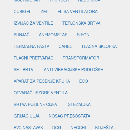
CUBIGEL
ZEL
ELISA VENTILATORA
IZVIJAČ ZA VENTILE
TEFLONSKA BRTVA
PUNJAČ
ANEMOMETAR
SIFON
TERMALNA PASTA
CAREL
TLAČNA SKLOPKA
TLAČNI PRETVARAČ
TRANSFORMATOR
SET BRTVI
ANTI VIBRACIJSKE PODLOŠKE
APARAT ZA PEČENJE KRUHA
ECO
OTVARAČ JEZGRE VENTILA
BRTVA POLILNE CIJEVI
STEZALJKA
GRIJAČ ULJA
NOSAČ PRESOSTATA
PVC NASTAVAK
DCG
NECCHI
KLIJEŠTA