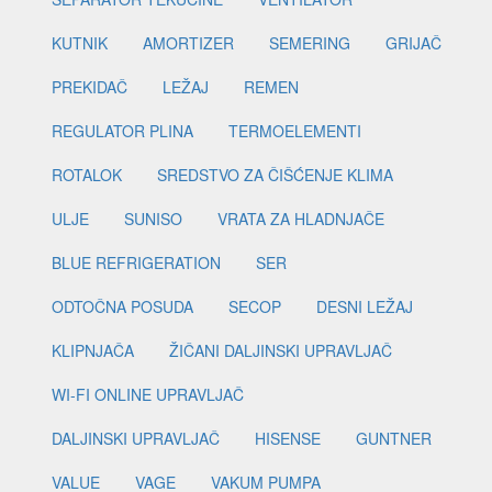
KUTNIK
AMORTIZER
SEMERING
GRIJAČ
PREKIDAČ
LEŽAJ
REMEN
REGULATOR PLINA
TERMOELEMENTI
ROTALOK
SREDSTVO ZA ČIŠĆENJE KLIMA
ULJE
SUNISO
VRATA ZA HLADNJAČE
BLUE REFRIGERATION
SER
ODTOČNA POSUDA
SECOP
DESNI LEŽAJ
KLIPNJAČA
ŽIČANI DALJINSKI UPRAVLJAČ
WI-FI ONLINE UPRAVLJAČ
DALJINSKI UPRAVLJAČ
HISENSE
GUNTNER
VALUE
VAGE
VAKUM PUMPA