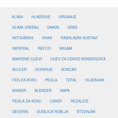
KLIMA
HLAĐENJE
GRIJANJE
KLIMA UREĐAJ
DAIKIN
GREE
MITSUBISHI
VIVAX
RASHLADNI SUSTAVI
IMPERIAL
REFCO
WIGAM
BAKRENE CIJEVI
CIJEV ZA ODVOD KONDENZATA
BOJLER
GORENJE
KONČAR
FEN ZA KOSU
PEGLA
TEFAL
HLADNJAK
MIKSER
BLENDER
NAPA
PEGLA ZA KOSU
CANDY
REZALICE
SEVERIN
SUŠILICA RUBLJA
ŠTEDNJAK