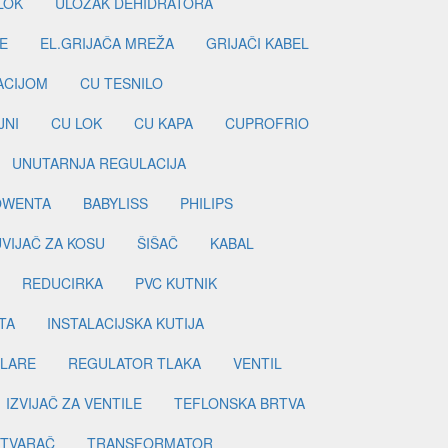
LOK
ULOŽAK DEHIDRATORA
E
EL.GRIJAČA MREŽA
GRIJAČI KABEL
LACIJOM
CU TESNILO
JNI
CU LOK
CU KAPA
CUPROFRIO
UNUTARNJA REGULACIJA
OWENTA
BABYLISS
PHILIPS
UVIJAČ ZA KOSU
ŠIŠAČ
KABAL
REDUCIRKA
PVC KUTNIK
TA
INSTALACIJSKA KUTIJA
ILARE
REGULATOR TLAKA
VENTIL
IZVIJAČ ZA VENTILE
TEFLONSKA BRTVA
ETVARAČ
TRANSFORMATOR