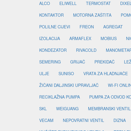
ALCO
ELIWELL
TERMOSTAT
DIXE
KONTAKTOR
MOTORNA ZAŠTITA
POM
POLILNE CIJEVI
FREON
AGREGAT
IZOLACIJA
ARMAFLEX
MOBIUS
N
KONDEZATOR
RIVACOLD
MANOMETA
SEMERING
GRIJAČ
PREKIDAČ
LE
ULJE
SUNISO
VRATA ZA HLADNJAČE
ŽIČANI DALJINSKI UPRAVLJAČ
WI-FI ONL
RECIKLAŽNA PUMPA
PUMPA ZA ODVOD K
SKL
WEIGUANG
MEMBRANSKI VENTIL
VECAM
NEPOVRATNI VENTIL
DIZNA