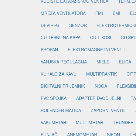
KUĆIŠTE EXPANZISKOG VENTILA
TERM.EX
MREŽA VENTILATORA
FMI
EMI
EL
DEVIREG
SENZOR
ELEKTROTERMIČK
CU TESNILNA KAPA
CU T KOSI
CU SP
PROPAN
ELEKTROMAGNETNI VENTIL
VANJSKA REGULACIJA
MIELE
ELICA
KUHALO ZA KAVU
MULTIPRAKTIK
CIT
DIGITALNI PRIJEMNIK
NOGA
FLEKSIBI
PVC SPOJKA
ADAPTER DVODIJELNI
TA
HOLENDER MATICA
ZAPORNI VENTIL
VAKUMETAR
MULTIMETAR
THUNDER
PUNJAČ
ANEMOMETAR
SIFON
TE