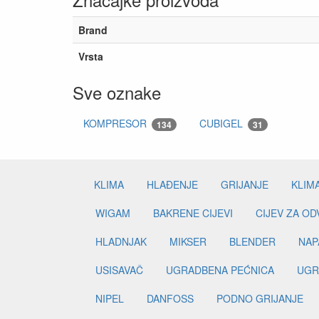
Brand
Vrsta
Sve oznake
KOMPRESOR
CUBIGEL
134
31
KLIMA
HLAĐENJE
GRIJANJE
KLIM
WIGAM
BAKRENE CIJEVI
CIJEV ZA O
HLADNJAK
MIKSER
BLENDER
NAP
USISAVAČ
UGRADBENA PEĆNICA
UGR
NIPEL
DANFOSS
PODNO GRIJANJE