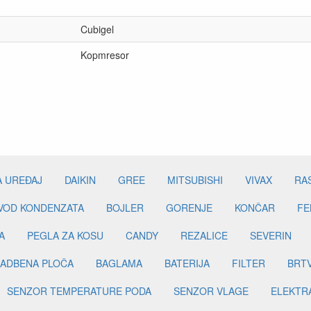
Cubigel
Kopmresor
A UREĐAJ
DAIKIN
GREE
MITSUBISHI
VIVAX
RA
DVOD KONDENZATA
BOJLER
GORENJE
KONČAR
FE
A
PEGLA ZA KOSU
CANDY
REZALICE
SEVERIN
ADBENA PLOČA
BAGLAMA
BATERIJA
FILTER
BRT
SENZOR TEMPERATURE PODA
SENZOR VLAGE
ELEKTR