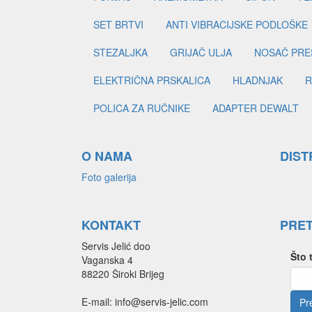
SET BRTVI
ANTI VIBRACIJSKE PODLOŠKE
STEZALJKA
GRIJAČ ULJA
NOSAČ PRE
ELEKTRIČNA PRSKALICA
HLADNJAK
R
POLICA ZA RUČNIKE
ADAPTER DEWALT
O NAMA
DIST
Foto galerija
KONTAKT
PRE
Servis Jelić doo
Što 
Vaganska 4
88220 Široki Brijeg
E-mail: info@servis-jelic.com