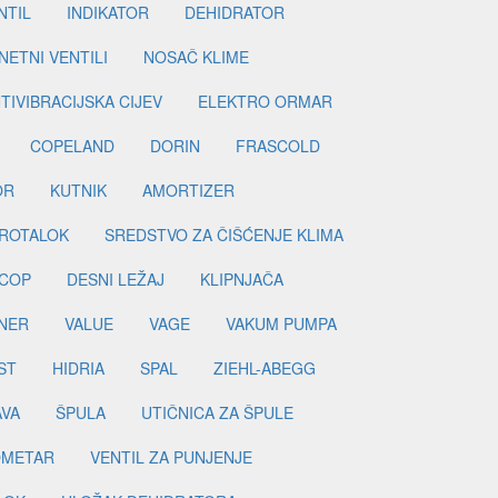
NTIL
INDIKATOR
DEHIDRATOR
ETNI VENTILI
NOSAČ KLIME
TIVIBRACIJSKA CIJEV
ELEKTRO ORMAR
COPELAND
DORIN
FRASCOLD
OR
KUTNIK
AMORTIZER
ROTALOK
SREDSTVO ZA ČIŠĆENJE KLIMA
COP
DESNI LEŽAJ
KLIPNJAČA
NER
VALUE
VAGE
VAKUM PUMPA
ST
HIDRIA
SPAL
ZIEHL-ABEGG
AVA
ŠPULA
UTIČNICA ZA ŠPULE
METAR
VENTIL ZA PUNJENJE