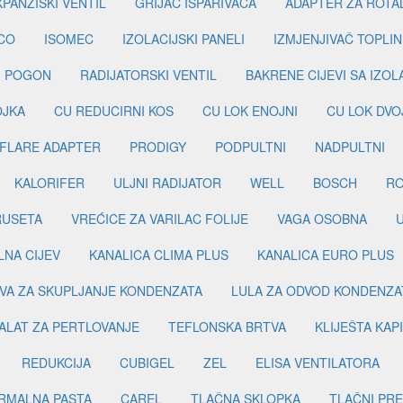
PANZISKI VENTIL
GRIJAČ ISPARIVAČA
ADAPTER ZA ROTA
CO
ISOMEC
IZOLACIJSKI PANELI
IZMJENJIVAČ TOPLIN
I POGON
RADIJATORSKI VENTIL
BAKRENE CIJEVI SA IZO
OJKA
CU REDUCIRNI KOS
CU LOK ENOJNI
CU LOK DVO
FLARE ADAPTER
PRODIGY
PODPULTNI
NADPULTNI
KALORIFER
ULJNI RADIJATOR
WELL
BOSCH
R
RUSETA
VREĆICE ZA VARILAC FOLIJE
VAGA OSOBNA
LNA CIJEV
KANALICA CLIMA PLUS
KANALICA EURO PLUS
VA ZA SKUPLJANJE KONDENZATA
LULA ZA ODVOD KONDENZA
ALAT ZA PERTLOVANJE
TEFLONSKA BRTVA
KLIJEŠTA KAP
REDUKCIJA
CUBIGEL
ZEL
ELISA VENTILATORA
RMALNA PASTA
CAREL
TLAČNA SKLOPKA
TLAČNI PR