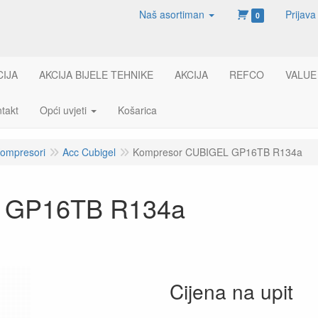
Naš asortiman
Prijava
0
CIJA
AKCIJA BIJELE TEHNIKE
AKCIJA
REFCO
VALUE
takt
Opći uvjeti
Košarica
ompresori
Acc Cubigel
Kompresor CUBIGEL GP16TB R134a
 GP16TB R134a
Cijena na upit