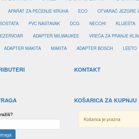
APARAT ZA PEČENJE KRUHA
ECO
OTVARAČ JEZGRE 
SOSTATA
PVC NASTAVAK
DCG
NECCHI
KLIJEŠTA
EZERVOAR
ADAPTER MILWAUKEE
VREĆA ZA PRANJE KLI
ADAPTER MAKITA
MAKITA
ADAPTER BOSCH
LEETO
RIBUTERI
KONTAKT
TRAGA
KOŠARICA ZA KUPNJU
tražiš?
Košarica je prazna