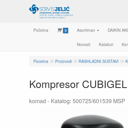
Početna
Asortiman
DAIKIN AK
0
Novosti
Katalozi
Kon
Pocetna
Proizvodi
RASHLADNI SUSTAVI
K
Kompresor CUBIGEL
komad
Katalog: 500725/601539 MSP