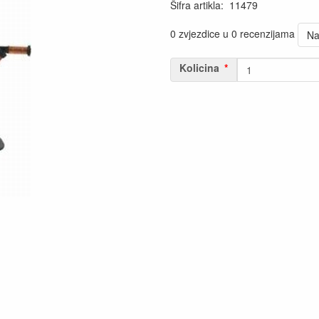
Šifra artikla
:
11479
0 zvjezdice u 0 recenzijama
Na
Kolicina