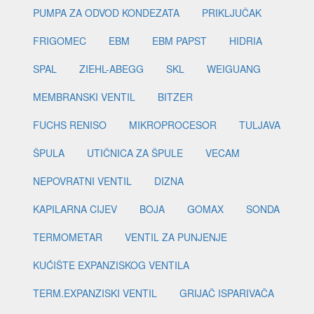
PUMPA ZA ODVOD KONDEZATA
PRIKLJUČAK
FRIGOMEC
EBM
EBM PAPST
HIDRIA
SPAL
ZIEHL-ABEGG
SKL
WEIGUANG
MEMBRANSKI VENTIL
BITZER
FUCHS RENISO
MIKROPROCESOR
TULJAVA
ŠPULA
UTIČNICA ZA ŠPULE
VECAM
NEPOVRATNI VENTIL
DIZNA
KAPILARNA CIJEV
BOJA
GOMAX
SONDA
TERMOMETAR
VENTIL ZA PUNJENJE
KUĆIŠTE EXPANZISKOG VENTILA
TERM.EXPANZISKI VENTIL
GRIJAČ ISPARIVAČA