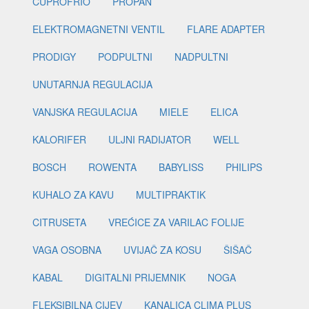
CUPROFRIO
PROPAN
ELEKTROMAGNETNI VENTIL
FLARE ADAPTER
PRODIGY
PODPULTNI
NADPULTNI
UNUTARNJA REGULACIJA
VANJSKA REGULACIJA
MIELE
ELICA
KALORIFER
ULJNI RADIJATOR
WELL
BOSCH
ROWENTA
BABYLISS
PHILIPS
KUHALO ZA KAVU
MULTIPRAKTIK
CITRUSETA
VREĆICE ZA VARILAC FOLIJE
VAGA OSOBNA
UVIJAČ ZA KOSU
ŠIŠAČ
KABAL
DIGITALNI PRIJEMNIK
NOGA
FLEKSIBILNA CIJEV
KANALICA CLIMA PLUS