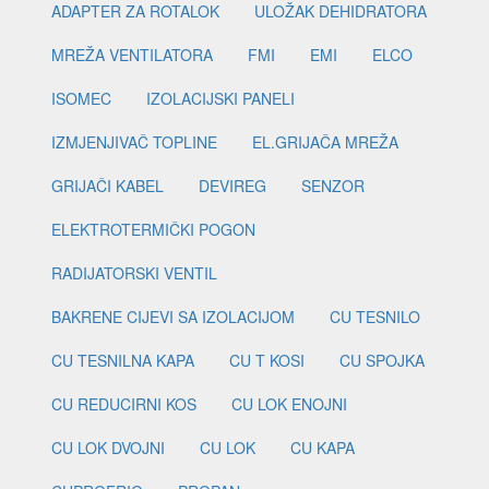
ADAPTER ZA ROTALOK
ULOŽAK DEHIDRATORA
MREŽA VENTILATORA
FMI
EMI
ELCO
ISOMEC
IZOLACIJSKI PANELI
IZMJENJIVAČ TOPLINE
EL.GRIJAČA MREŽA
GRIJAČI KABEL
DEVIREG
SENZOR
ELEKTROTERMIČKI POGON
RADIJATORSKI VENTIL
BAKRENE CIJEVI SA IZOLACIJOM
CU TESNILO
CU TESNILNA KAPA
CU T KOSI
CU SPOJKA
CU REDUCIRNI KOS
CU LOK ENOJNI
CU LOK DVOJNI
CU LOK
CU KAPA