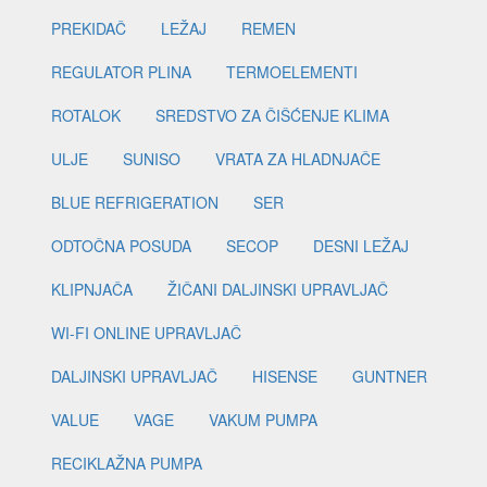
PREKIDAČ
LEŽAJ
REMEN
REGULATOR PLINA
TERMOELEMENTI
ROTALOK
SREDSTVO ZA ČIŠĆENJE KLIMA
ULJE
SUNISO
VRATA ZA HLADNJAČE
BLUE REFRIGERATION
SER
ODTOČNA POSUDA
SECOP
DESNI LEŽAJ
KLIPNJAČA
ŽIČANI DALJINSKI UPRAVLJAČ
WI-FI ONLINE UPRAVLJAČ
DALJINSKI UPRAVLJAČ
HISENSE
GUNTNER
VALUE
VAGE
VAKUM PUMPA
RECIKLAŽNA PUMPA