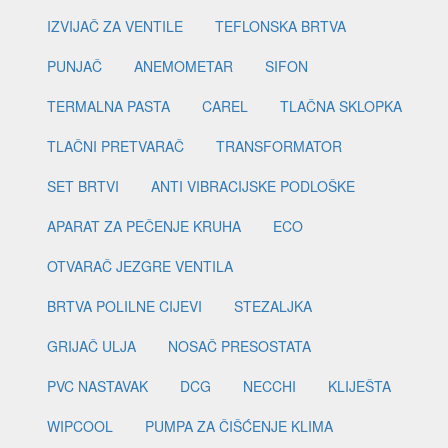
IZVIJAČ ZA VENTILE
TEFLONSKA BRTVA
PUNJAČ
ANEMOMETAR
SIFON
TERMALNA PASTA
CAREL
TLAČNA SKLOPKA
TLAČNI PRETVARAČ
TRANSFORMATOR
SET BRTVI
ANTI VIBRACIJSKE PODLOŠKE
APARAT ZA PEČENJE KRUHA
ECO
OTVARAČ JEZGRE VENTILA
BRTVA POLILNE CIJEVI
STEZALJKA
GRIJAČ ULJA
NOSAČ PRESOSTATA
PVC NASTAVAK
DCG
NECCHI
KLIJEŠTA
WIPCOOL
PUMPA ZA ČIŠĆENJE KLIMA