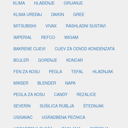
KLIMA
HLAĐENJE
GRIJANJE
KLIMA UREĐAJ
DAIKIN
GREE
MITSUBISHI
VIVAX
RASHLADNI SUSTAVI
IMPERIAL
REFCO
WIGAM
BAKRENE CIJEVI
CIJEV ZA ODVOD KONDENZATA
BOJLER
GORENJE
KONČAR
FEN ZA KOSU
PEGLA
TEFAL
HLADNJAK
MIKSER
BLENDER
NAPA
PEGLA ZA KOSU
CANDY
REZALICE
SEVERIN
SUŠILICA RUBLJA
ŠTEDNJAK
USISAVAČ
UGRADBENA PEĆNICA