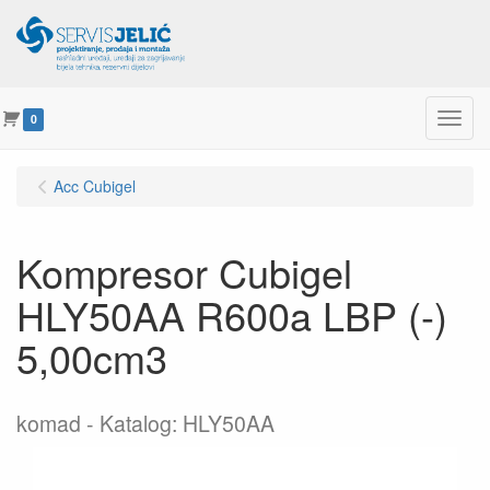
Menu
0
Acc Cubigel
Kompresor Cubigel
HLY50AA R600a LBP (-)
5,00cm3
komad
Katalog: HLY50AA