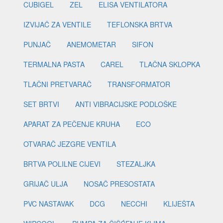
CUBIGEL
ZEL
ELISA VENTILATORA
IZVIJAČ ZA VENTILE
TEFLONSKA BRTVA
PUNJAČ
ANEMOMETAR
SIFON
TERMALNA PASTA
CAREL
TLAČNA SKLOPKA
TLAČNI PRETVARAČ
TRANSFORMATOR
SET BRTVI
ANTI VIBRACIJSKE PODLOŠKE
APARAT ZA PEČENJE KRUHA
ECO
OTVARAČ JEZGRE VENTILA
BRTVA POLILNE CIJEVI
STEZALJKA
GRIJAČ ULJA
NOSAČ PRESOSTATA
PVC NASTAVAK
DCG
NECCHI
KLIJEŠTA