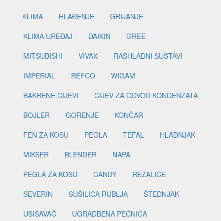
KLIMA
HLAĐENJE
GRIJANJE
KLIMA UREĐAJ
DAIKIN
GREE
MITSUBISHI
VIVAX
RASHLADNI SUSTAVI
IMPERIAL
REFCO
WIGAM
BAKRENE CIJEVI
CIJEV ZA ODVOD KONDENZATA
BOJLER
GORENJE
KONČAR
FEN ZA KOSU
PEGLA
TEFAL
HLADNJAK
MIKSER
BLENDER
NAPA
PEGLA ZA KOSU
CANDY
REZALICE
SEVERIN
SUŠILICA RUBLJA
ŠTEDNJAK
USISAVAČ
UGRADBENA PEĆNICA