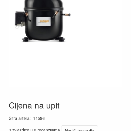
Cijena na upit
Šifra artikla
:
14596
0 zvjezdice u 0 recenzijama
Napiši recenziju