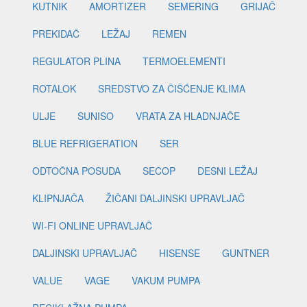
KUTNIK
AMORTIZER
SEMERING
GRIJAČ
PREKIDAČ
LEŽAJ
REMEN
REGULATOR PLINA
TERMOELEMENTI
ROTALOK
SREDSTVO ZA ČIŠĆENJE KLIMA
ULJE
SUNISO
VRATA ZA HLADNJAČE
BLUE REFRIGERATION
SER
ODTOČNA POSUDA
SECOP
DESNI LEŽAJ
KLIPNJAČA
ŽIČANI DALJINSKI UPRAVLJAČ
WI-FI ONLINE UPRAVLJAČ
DALJINSKI UPRAVLJAČ
HISENSE
GUNTNER
VALUE
VAGE
VAKUM PUMPA