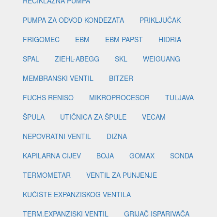
RECIKLAŽNA PUMPA
PUMPA ZA ODVOD KONDEZATA
PRIKLJUČAK
FRIGOMEC
EBM
EBM PAPST
HIDRIA
SPAL
ZIEHL-ABEGG
SKL
WEIGUANG
MEMBRANSKI VENTIL
BITZER
FUCHS RENISO
MIKROPROCESOR
TULJAVA
ŠPULA
UTIČNICA ZA ŠPULE
VECAM
NEPOVRATNI VENTIL
DIZNA
KAPILARNA CIJEV
BOJA
GOMAX
SONDA
TERMOMETAR
VENTIL ZA PUNJENJE
KUĆIŠTE EXPANZISKOG VENTILA
TERM.EXPANZISKI VENTIL
GRIJAČ ISPARIVAČA