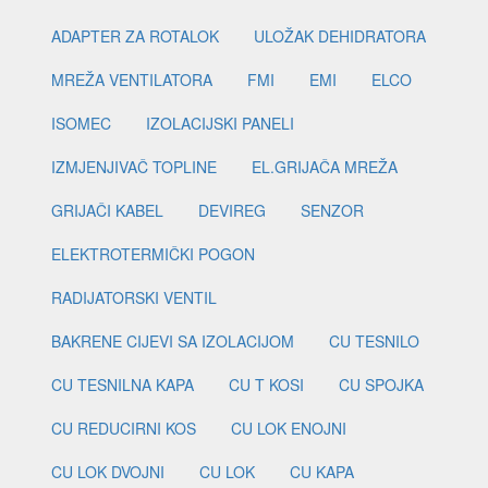
ADAPTER ZA ROTALOK
ULOŽAK DEHIDRATORA
MREŽA VENTILATORA
FMI
EMI
ELCO
ISOMEC
IZOLACIJSKI PANELI
IZMJENJIVAČ TOPLINE
EL.GRIJAČA MREŽA
GRIJAČI KABEL
DEVIREG
SENZOR
ELEKTROTERMIČKI POGON
RADIJATORSKI VENTIL
BAKRENE CIJEVI SA IZOLACIJOM
CU TESNILO
CU TESNILNA KAPA
CU T KOSI
CU SPOJKA
CU REDUCIRNI KOS
CU LOK ENOJNI
CU LOK DVOJNI
CU LOK
CU KAPA