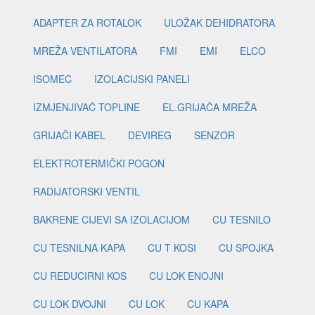
ADAPTER ZA ROTALOK
ULOŽAK DEHIDRATORA
MREŽA VENTILATORA
FMI
EMI
ELCO
ISOMEC
IZOLACIJSKI PANELI
IZMJENJIVAČ TOPLINE
EL.GRIJAČA MREŽA
GRIJAČI KABEL
DEVIREG
SENZOR
ELEKTROTERMIČKI POGON
RADIJATORSKI VENTIL
BAKRENE CIJEVI SA IZOLACIJOM
CU TESNILO
CU TESNILNA KAPA
CU T KOSI
CU SPOJKA
CU REDUCIRNI KOS
CU LOK ENOJNI
CU LOK DVOJNI
CU LOK
CU KAPA