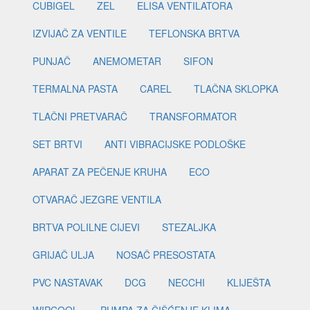
CUBIGEL
ZEL
ELISA VENTILATORA
IZVIJAČ ZA VENTILE
TEFLONSKA BRTVA
PUNJAČ
ANEMOMETAR
SIFON
TERMALNA PASTA
CAREL
TLAČNA SKLOPKA
TLAČNI PRETVARAČ
TRANSFORMATOR
SET BRTVI
ANTI VIBRACIJSKE PODLOŠKE
APARAT ZA PEČENJE KRUHA
ECO
OTVARAČ JEZGRE VENTILA
BRTVA POLILNE CIJEVI
STEZALJKA
GRIJAČ ULJA
NOSAČ PRESOSTATA
PVC NASTAVAK
DCG
NECCHI
KLIJEŠTA