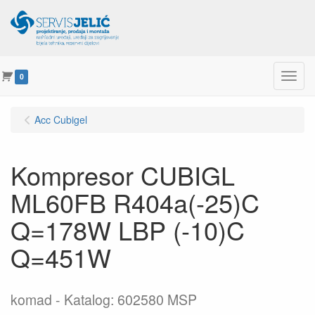
Menu
0
Acc Cubigel
Kompresor CUBIGL
ML60FB R404a(-25)C
Q=178W LBP (-10)C
Q=451W
komad
Katalog: 602580 MSP