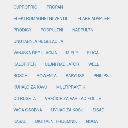
CUPROFRIO
PROPAN
ELEKTROMAGNETNI VENTIL
FLARE ADAPTER
PRODIGY
PODPULTNI
NADPULTNI
UNUTARNJA REGULACIJA
VANJSKA REGULACIJA
MIELE
ELICA
KALORIFER
ULJNI RADIJATOR
WELL
BOSCH
ROWENTA
BABYLISS
PHILIPS
KUHALO ZA KAVU
MULTIPRAKTIK
CITRUSETA
VREĆICE ZA VARILAC FOLIJE
VAGA OSOBNA
UVIJAČ ZA KOSU
ŠIŠAČ
KABAL
DIGITALNI PRIJEMNIK
NOGA