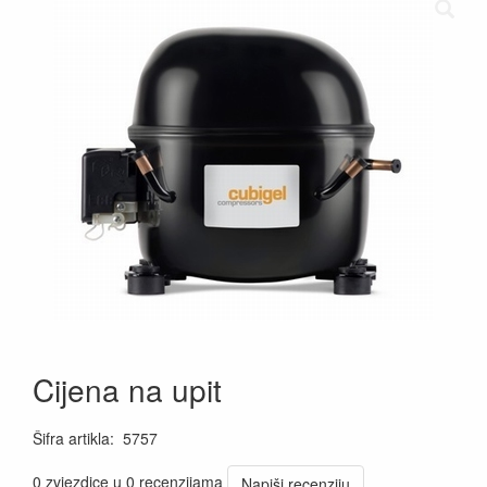
Cijena na upit
Šifra artikla
:
5757
0 zvjezdice u 0 recenzijama
Napiši recenziju