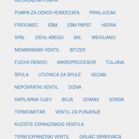
RECIKLAŽNA PUMPA
PUMPA ZA ODVOD KONDEZATA
PRIKLJUČAK
FRIGOMEC
EBM
EBM PAPST
HIDRIA
SPAL
ZIEHL-ABEGG
SKL
WEIGUANG
MEMBRANSKI VENTIL
BITZER
FUCHS RENISO
MIKROPROCESOR
TULJAVA
ŠPULA
UTIČNICA ZA ŠPULE
VECAM
NEPOVRATNI VENTIL
DIZNA
KAPILARNA CIJEV
BOJA
GOMAX
SONDA
TERMOMETAR
VENTIL ZA PUNJENJE
KUĆIŠTE EXPANZISKOG VENTILA
TERM.EXPANZISKI VENTIL
GRIJAČ ISPARIVAČA