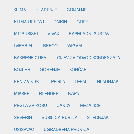
KLIMA
HLAĐENJE
GRIJANJE
KLIMA UREĐAJ
DAIKIN
GREE
MITSUBISHI
VIVAX
RASHLADNI SUSTAVI
IMPERIAL
REFCO
WIGAM
BAKRENE CIJEVI
CIJEV ZA ODVOD KONDENZATA
BOJLER
GORENJE
KONČAR
FEN ZA KOSU
PEGLA
TEFAL
HLADNJAK
MIKSER
BLENDER
NAPA
PEGLA ZA KOSU
CANDY
REZALICE
SEVERIN
SUŠILICA RUBLJA
ŠTEDNJAK
USISAVAČ
UGRADBENA PEĆNICA