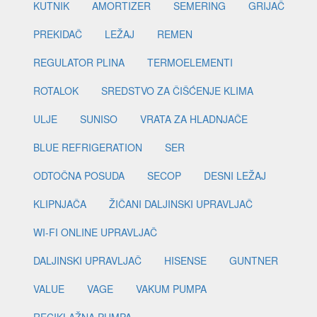
KUTNIK
AMORTIZER
SEMERING
GRIJAČ
PREKIDAČ
LEŽAJ
REMEN
REGULATOR PLINA
TERMOELEMENTI
ROTALOK
SREDSTVO ZA ČIŠĆENJE KLIMA
ULJE
SUNISO
VRATA ZA HLADNJAČE
BLUE REFRIGERATION
SER
ODTOČNA POSUDA
SECOP
DESNI LEŽAJ
KLIPNJAČA
ŽIČANI DALJINSKI UPRAVLJAČ
WI-FI ONLINE UPRAVLJAČ
DALJINSKI UPRAVLJAČ
HISENSE
GUNTNER
VALUE
VAGE
VAKUM PUMPA