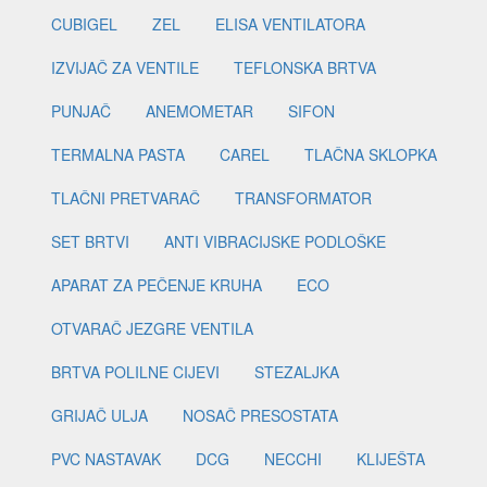
CUBIGEL
ZEL
ELISA VENTILATORA
IZVIJAČ ZA VENTILE
TEFLONSKA BRTVA
PUNJAČ
ANEMOMETAR
SIFON
TERMALNA PASTA
CAREL
TLAČNA SKLOPKA
TLAČNI PRETVARAČ
TRANSFORMATOR
SET BRTVI
ANTI VIBRACIJSKE PODLOŠKE
APARAT ZA PEČENJE KRUHA
ECO
OTVARAČ JEZGRE VENTILA
BRTVA POLILNE CIJEVI
STEZALJKA
GRIJAČ ULJA
NOSAČ PRESOSTATA
PVC NASTAVAK
DCG
NECCHI
KLIJEŠTA