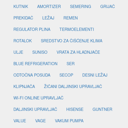
KUTNIK
AMORTIZER
SEMERING
GRIJAČ
PREKIDAČ
LEŽAJ
REMEN
REGULATOR PLINA
TERMOELEMENTI
ROTALOK
SREDSTVO ZA ČIŠĆENJE KLIMA
ULJE
SUNISO
VRATA ZA HLADNJAČE
BLUE REFRIGERATION
SER
ODTOČNA POSUDA
SECOP
DESNI LEŽAJ
KLIPNJAČA
ŽIČANI DALJINSKI UPRAVLJAČ
WI-FI ONLINE UPRAVLJAČ
DALJINSKI UPRAVLJAČ
HISENSE
GUNTNER
VALUE
VAGE
VAKUM PUMPA