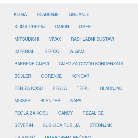
KLIMA
HLAĐENJE
GRIJANJE
KLIMA UREĐAJ
DAIKIN
GREE
MITSUBISHI
VIVAX
RASHLADNI SUSTAVI
IMPERIAL
REFCO
WIGAM
BAKRENE CIJEVI
CIJEV ZA ODVOD KONDENZATA
BOJLER
GORENJE
KONČAR
FEN ZA KOSU
PEGLA
TEFAL
HLADNJAK
MIKSER
BLENDER
NAPA
PEGLA ZA KOSU
CANDY
REZALICE
SEVERIN
SUŠILICA RUBLJA
ŠTEDNJAK
USISAVAČ
UGRADBENA PEĆNICA