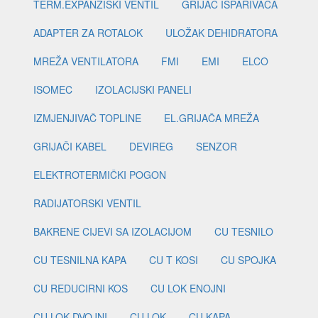
TERM.EXPANZISKI VENTIL
GRIJAČ ISPARIVAČA
ADAPTER ZA ROTALOK
ULOŽAK DEHIDRATORA
MREŽA VENTILATORA
FMI
EMI
ELCO
ISOMEC
IZOLACIJSKI PANELI
IZMJENJIVAČ TOPLINE
EL.GRIJAČA MREŽA
GRIJAČI KABEL
DEVIREG
SENZOR
ELEKTROTERMIČKI POGON
RADIJATORSKI VENTIL
BAKRENE CIJEVI SA IZOLACIJOM
CU TESNILO
CU TESNILNA KAPA
CU T KOSI
CU SPOJKA
CU REDUCIRNI KOS
CU LOK ENOJNI
CU LOK DVOJNI
CU LOK
CU KAPA