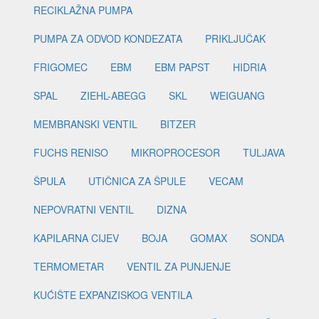
RECIKLAŽNA PUMPA
PUMPA ZA ODVOD KONDEZATA
PRIKLJUČAK
FRIGOMEC
EBM
EBM PAPST
HIDRIA
SPAL
ZIEHL-ABEGG
SKL
WEIGUANG
MEMBRANSKI VENTIL
BITZER
FUCHS RENISO
MIKROPROCESOR
TULJAVA
ŠPULA
UTIČNICA ZA ŠPULE
VECAM
NEPOVRATNI VENTIL
DIZNA
KAPILARNA CIJEV
BOJA
GOMAX
SONDA
TERMOMETAR
VENTIL ZA PUNJENJE
KUĆIŠTE EXPANZISKOG VENTILA