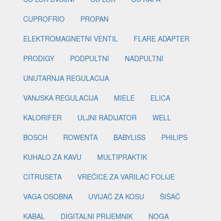
CUPROFRIO
PROPAN
ELEKTROMAGNETNI VENTIL
FLARE ADAPTER
PRODIGY
PODPULTNI
NADPULTNI
UNUTARNJA REGULACIJA
VANJSKA REGULACIJA
MIELE
ELICA
KALORIFER
ULJNI RADIJATOR
WELL
BOSCH
ROWENTA
BABYLISS
PHILIPS
KUHALO ZA KAVU
MULTIPRAKTIK
CITRUSETA
VREĆICE ZA VARILAC FOLIJE
VAGA OSOBNA
UVIJAČ ZA KOSU
ŠIŠAČ
KABAL
DIGITALNI PRIJEMNIK
NOGA