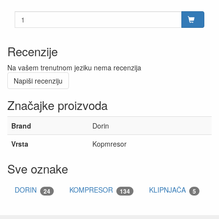
Recenzije
Na vašem trenutnom jeziku nema recenzija
Napiši recenziju
Značajke proizvoda
Brand
Dorin
Vrsta
Kopmresor
Sve oznake
DORIN
KOMPRESOR
KLIPNJAČA
24
134
5