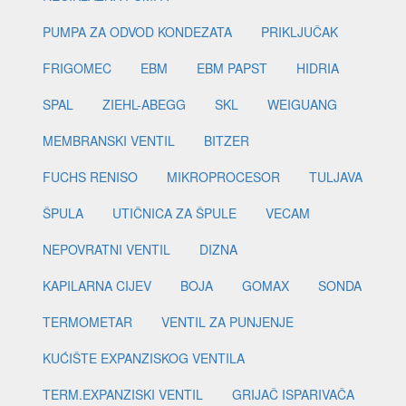
PUMPA ZA ODVOD KONDEZATA
PRIKLJUČAK
FRIGOMEC
EBM
EBM PAPST
HIDRIA
SPAL
ZIEHL-ABEGG
SKL
WEIGUANG
MEMBRANSKI VENTIL
BITZER
FUCHS RENISO
MIKROPROCESOR
TULJAVA
ŠPULA
UTIČNICA ZA ŠPULE
VECAM
NEPOVRATNI VENTIL
DIZNA
KAPILARNA CIJEV
BOJA
GOMAX
SONDA
TERMOMETAR
VENTIL ZA PUNJENJE
KUĆIŠTE EXPANZISKOG VENTILA
TERM.EXPANZISKI VENTIL
GRIJAČ ISPARIVAČA