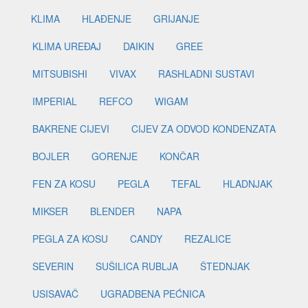
KLIMA
HLAĐENJE
GRIJANJE
KLIMA UREĐAJ
DAIKIN
GREE
MITSUBISHI
VIVAX
RASHLADNI SUSTAVI
IMPERIAL
REFCO
WIGAM
BAKRENE CIJEVI
CIJEV ZA ODVOD KONDENZATA
BOJLER
GORENJE
KONČAR
FEN ZA KOSU
PEGLA
TEFAL
HLADNJAK
MIKSER
BLENDER
NAPA
PEGLA ZA KOSU
CANDY
REZALICE
SEVERIN
SUŠILICA RUBLJA
ŠTEDNJAK
USISAVAČ
UGRADBENA PEĆNICA