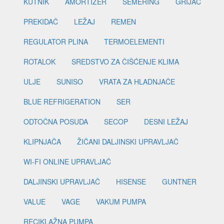
KUTNIK
AMORTIZER
SEMERING
GRIJAČ
PREKIDAČ
LEŽAJ
REMEN
REGULATOR PLINA
TERMOELEMENTI
ROTALOK
SREDSTVO ZA ČIŠĆENJE KLIMA
ULJE
SUNISO
VRATA ZA HLADNJAČE
BLUE REFRIGERATION
SER
ODTOČNA POSUDA
SECOP
DESNI LEŽAJ
KLIPNJAČA
ŽIČANI DALJINSKI UPRAVLJAČ
WI-FI ONLINE UPRAVLJAČ
DALJINSKI UPRAVLJAČ
HISENSE
GUNTNER
VALUE
VAGE
VAKUM PUMPA
RECIKLAŽNA PUMPA