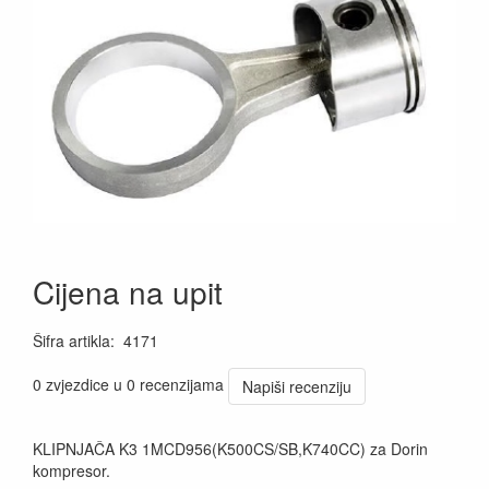
Cijena na upit
Šifra artikla
:
4171
0 zvjezdice u 0 recenzijama
Napiši recenziju
KLIPNJAČA K3 1MCD956(K500CS/SB,K740CC) za Dorin
kompresor.