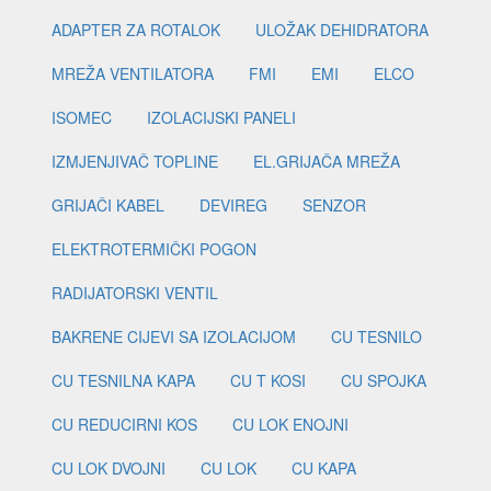
ADAPTER ZA ROTALOK
ULOŽAK DEHIDRATORA
MREŽA VENTILATORA
FMI
EMI
ELCO
ISOMEC
IZOLACIJSKI PANELI
IZMJENJIVAČ TOPLINE
EL.GRIJAČA MREŽA
GRIJAČI KABEL
DEVIREG
SENZOR
ELEKTROTERMIČKI POGON
RADIJATORSKI VENTIL
BAKRENE CIJEVI SA IZOLACIJOM
CU TESNILO
CU TESNILNA KAPA
CU T KOSI
CU SPOJKA
CU REDUCIRNI KOS
CU LOK ENOJNI
CU LOK DVOJNI
CU LOK
CU KAPA