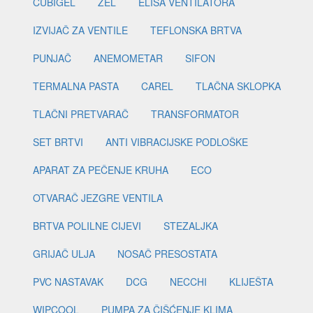
CUBIGEL
ZEL
ELISA VENTILATORA
IZVIJAČ ZA VENTILE
TEFLONSKA BRTVA
PUNJAČ
ANEMOMETAR
SIFON
TERMALNA PASTA
CAREL
TLAČNA SKLOPKA
TLAČNI PRETVARAČ
TRANSFORMATOR
SET BRTVI
ANTI VIBRACIJSKE PODLOŠKE
APARAT ZA PEČENJE KRUHA
ECO
OTVARAČ JEZGRE VENTILA
BRTVA POLILNE CIJEVI
STEZALJKA
GRIJAČ ULJA
NOSAČ PRESOSTATA
PVC NASTAVAK
DCG
NECCHI
KLIJEŠTA
WIPCOOL
PUMPA ZA ČIŠĆENJE KLIMA