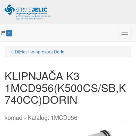
Menu
0
Dijelovi kompresora Dorin
KLIPNJAČA K3
1MCD956(K500CS/SB,K
740CC)DORIN
komad
Katalog: 1MCD956