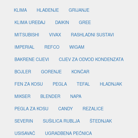
KLIMA
HLAĐENJE
GRIJANJE
KLIMA UREĐAJ
DAIKIN
GREE
MITSUBISHI
VIVAX
RASHLADNI SUSTAVI
IMPERIAL
REFCO
WIGAM
BAKRENE CIJEVI
CIJEV ZA ODVOD KONDENZATA
BOJLER
GORENJE
KONČAR
FEN ZA KOSU
PEGLA
TEFAL
HLADNJAK
MIKSER
BLENDER
NAPA
PEGLA ZA KOSU
CANDY
REZALICE
SEVERIN
SUŠILICA RUBLJA
ŠTEDNJAK
USISAVAČ
UGRADBENA PEĆNICA