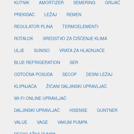
KUTNIK
AMORTIZER
SEMERING
GRIJAČ
PREKIDAČ
LEŽAJ
REMEN
REGULATOR PLINA
TERMOELEMENTI
ROTALOK
SREDSTVO ZA ČIŠĆENJE KLIMA
ULJE
SUNISO
VRATA ZA HLADNJAČE
BLUE REFRIGERATION
SER
ODTOČNA POSUDA
SECOP
DESNI LEŽAJ
KLIPNJAČA
ŽIČANI DALJINSKI UPRAVLJAČ
WI-FI ONLINE UPRAVLJAČ
DALJINSKI UPRAVLJAČ
HISENSE
GUNTNER
VALUE
VAGE
VAKUM PUMPA