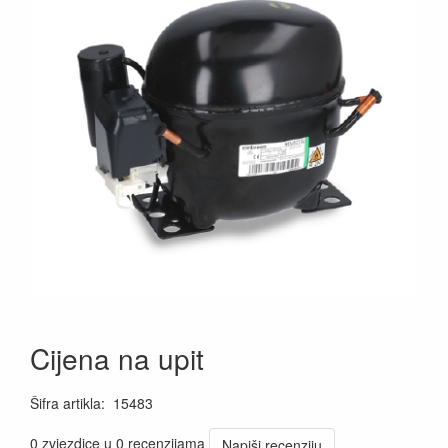
Cijena na upit
Šifra artikla
:
15483
0 zvjezdice u 0 recenzijama
Napiši recenziju