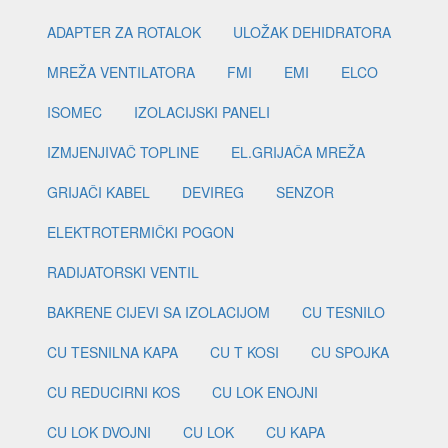
ADAPTER ZA ROTALOK
ULOŽAK DEHIDRATORA
MREŽA VENTILATORA
FMI
EMI
ELCO
ISOMEC
IZOLACIJSKI PANELI
IZMJENJIVAČ TOPLINE
EL.GRIJAČA MREŽA
GRIJAČI KABEL
DEVIREG
SENZOR
ELEKTROTERMIČKI POGON
RADIJATORSKI VENTIL
BAKRENE CIJEVI SA IZOLACIJOM
CU TESNILO
CU TESNILNA KAPA
CU T KOSI
CU SPOJKA
CU REDUCIRNI KOS
CU LOK ENOJNI
CU LOK DVOJNI
CU LOK
CU KAPA