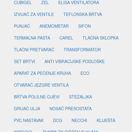
CUBIGEL
ZEL
ELISA VENTILATORA
IZVIJAČ ZA VENTILE
TEFLONSKA BRTVA
PUNJAČ
ANEMOMETAR
SIFON
TERMALNA PASTA
CAREL
TLAČNA SKLOPKA
TLAČNI PRETVARAČ
TRANSFORMATOR
SET BRTVI
ANTI VIBRACIJSKE PODLOŠKE
APARAT ZA PEČENJE KRUHA
ECO
OTVARAČ JEZGRE VENTILA
BRTVA POLILNE CIJEVI
STEZALJKA
GRIJAČ ULJA
NOSAČ PRESOSTATA
PVC NASTAVAK
DCG
NECCHI
KLIJEŠTA