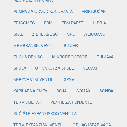
RECIKLAŽNA PUMPA
PUMPA ZA ODVOD KONDEZATA
PRIKLJUČAK
FRIGOMEC
EBM
EBM PAPST
HIDRIA
SPAL
ZIEHL-ABEGG
SKL
WEIGUANG
MEMBRANSKI VENTIL
BITZER
FUCHS RENISO
MIKROPROCESOR
TULJAVA
ŠPULA
UTIČNICA ZA ŠPULE
VECAM
NEPOVRATNI VENTIL
DIZNA
KAPILARNA CIJEV
BOJA
GOMAX
SONDA
TERMOMETAR
VENTIL ZA PUNJENJE
KUĆIŠTE EXPANZISKOG VENTILA
TERM.EXPANZISKI VENTIL
GRIJAČ ISPARIVAČA