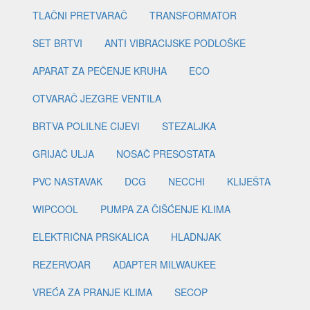
TLAČNI PRETVARAČ
TRANSFORMATOR
SET BRTVI
ANTI VIBRACIJSKE PODLOŠKE
APARAT ZA PEČENJE KRUHA
ECO
OTVARAČ JEZGRE VENTILA
BRTVA POLILNE CIJEVI
STEZALJKA
GRIJAČ ULJA
NOSAČ PRESOSTATA
PVC NASTAVAK
DCG
NECCHI
KLIJEŠTA
WIPCOOL
PUMPA ZA ČIŠĆENJE KLIMA
ELEKTRIČNA PRSKALICA
HLADNJAK
REZERVOAR
ADAPTER MILWAUKEE
VREĆA ZA PRANJE KLIMA
SECOP