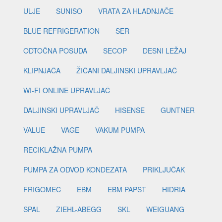
ULJE
SUNISO
VRATA ZA HLADNJAČE
BLUE REFRIGERATION
SER
ODTOČNA POSUDA
SECOP
DESNI LEŽAJ
KLIPNJAČA
ŽIČANI DALJINSKI UPRAVLJAČ
WI-FI ONLINE UPRAVLJAČ
DALJINSKI UPRAVLJAČ
HISENSE
GUNTNER
VALUE
VAGE
VAKUM PUMPA
RECIKLAŽNA PUMPA
PUMPA ZA ODVOD KONDEZATA
PRIKLJUČAK
FRIGOMEC
EBM
EBM PAPST
HIDRIA
SPAL
ZIEHL-ABEGG
SKL
WEIGUANG