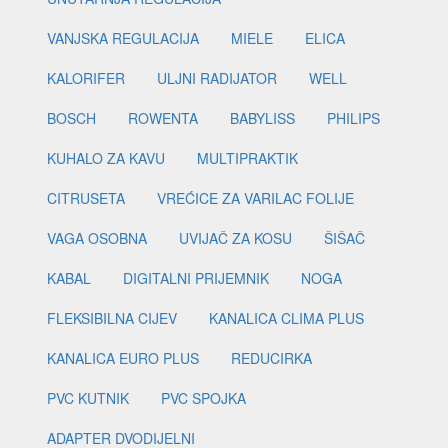
VANJSKA REGULACIJA
MIELE
ELICA
KALORIFER
ULJNI RADIJATOR
WELL
BOSCH
ROWENTA
BABYLISS
PHILIPS
KUHALO ZA KAVU
MULTIPRAKTIK
CITRUSETA
VREĆICE ZA VARILAC FOLIJE
VAGA OSOBNA
UVIJAČ ZA KOSU
ŠIŠAČ
KABAL
DIGITALNI PRIJEMNIK
NOGA
FLEKSIBILNA CIJEV
KANALICA CLIMA PLUS
KANALICA EURO PLUS
REDUCIRKA
PVC KUTNIK
PVC SPOJKA
ADAPTER DVODIJELNI