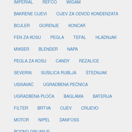
IMPERIAL
REFCO
WIGAM
BAKRENE CIJEVI
CIJEV ZA ODVOD KONDENZATA
BOJLER
GORENJE
KONČAR
FEN ZA KOSU
PEGLA
TEFAL
HLADNJAK
MIKSER
BLENDER
NAPA
PEGLA ZA KOSU
CANDY
REZALICE
SEVERIN
SUŠILICA RUBLJA
ŠTEDNJAK
USISAVAČ
UGRADBENA PEĆNICA
UGRADBENA PLOČA
BAGLAMA
BATERIJA
FILTER
BRTVA
CIJEV
CRIJEVO
MOTOR
NIPEL
DANFOSS
PODNO GRIJANJE