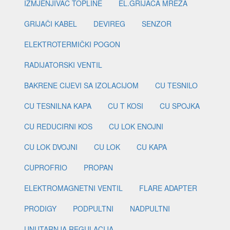
IZMJENJIVAČ TOPLINE
EL.GRIJAČA MREŽA
GRIJAČI KABEL
DEVIREG
SENZOR
ELEKTROTERMIČKI POGON
RADIJATORSKI VENTIL
BAKRENE CIJEVI SA IZOLACIJOM
CU TESNILO
CU TESNILNA KAPA
CU T KOSI
CU SPOJKA
CU REDUCIRNI KOS
CU LOK ENOJNI
CU LOK DVOJNI
CU LOK
CU KAPA
CUPROFRIO
PROPAN
ELEKTROMAGNETNI VENTIL
FLARE ADAPTER
PRODIGY
PODPULTNI
NADPULTNI
UNUTARNJA REGULACIJA