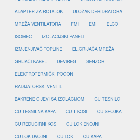
ADAPTER ZA ROTALOK
ULOŽAK DEHIDRATORA
MREŽA VENTILATORA
FMI
EMI
ELCO
ISOMEC
IZOLACIJSKI PANELI
IZMJENJIVAČ TOPLINE
EL.GRIJAČA MREŽA
GRIJAČI KABEL
DEVIREG
SENZOR
ELEKTROTERMIČKI POGON
RADIJATORSKI VENTIL
BAKRENE CIJEVI SA IZOLACIJOM
CU TESNILO
CU TESNILNA KAPA
CU T KOSI
CU SPOJKA
CU REDUCIRNI KOS
CU LOK ENOJNI
CU LOK DVOJNI
CU LOK
CU KAPA