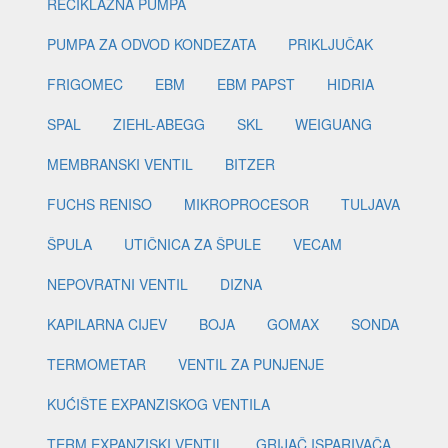
RECIKLAŽNA PUMPA
PUMPA ZA ODVOD KONDEZATA
PRIKLJUČAK
FRIGOMEC
EBM
EBM PAPST
HIDRIA
SPAL
ZIEHL-ABEGG
SKL
WEIGUANG
MEMBRANSKI VENTIL
BITZER
FUCHS RENISO
MIKROPROCESOR
TULJAVA
ŠPULA
UTIČNICA ZA ŠPULE
VECAM
NEPOVRATNI VENTIL
DIZNA
KAPILARNA CIJEV
BOJA
GOMAX
SONDA
TERMOMETAR
VENTIL ZA PUNJENJE
KUĆIŠTE EXPANZISKOG VENTILA
TERM.EXPANZISKI VENTIL
GRIJAČ ISPARIVAČA