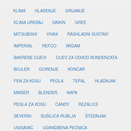
KLIMA
HLAĐENJE
GRIJANJE
KLIMA UREĐAJ
DAIKIN
GREE
MITSUBISHI
VIVAX
RASHLADNI SUSTAVI
IMPERIAL
REFCO
WIGAM
BAKRENE CIJEVI
CIJEV ZA ODVOD KONDENZATA
BOJLER
GORENJE
KONČAR
FEN ZA KOSU
PEGLA
TEFAL
HLADNJAK
MIKSER
BLENDER
NAPA
PEGLA ZA KOSU
CANDY
REZALICE
SEVERIN
SUŠILICA RUBLJA
ŠTEDNJAK
USISAVAČ
UGRADBENA PEĆNICA