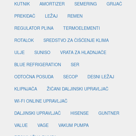
KUTNIK
AMORTIZER
SEMERING
GRIJAČ
PREKIDAČ
LEŽAJ
REMEN
REGULATOR PLINA
TERMOELEMENTI
ROTALOK
SREDSTVO ZA ČIŠĆENJE KLIMA
ULJE
SUNISO
VRATA ZA HLADNJAČE
BLUE REFRIGERATION
SER
ODTOČNA POSUDA
SECOP
DESNI LEŽAJ
KLIPNJAČA
ŽIČANI DALJINSKI UPRAVLJAČ
WI-FI ONLINE UPRAVLJAČ
DALJINSKI UPRAVLJAČ
HISENSE
GUNTNER
VALUE
VAGE
VAKUM PUMPA