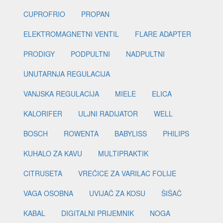
CUPROFRIO
PROPAN
ELEKTROMAGNETNI VENTIL
FLARE ADAPTER
PRODIGY
PODPULTNI
NADPULTNI
UNUTARNJA REGULACIJA
VANJSKA REGULACIJA
MIELE
ELICA
KALORIFER
ULJNI RADIJATOR
WELL
BOSCH
ROWENTA
BABYLISS
PHILIPS
KUHALO ZA KAVU
MULTIPRAKTIK
CITRUSETA
VREĆICE ZA VARILAC FOLIJE
VAGA OSOBNA
UVIJAČ ZA KOSU
ŠIŠAČ
KABAL
DIGITALNI PRIJEMNIK
NOGA