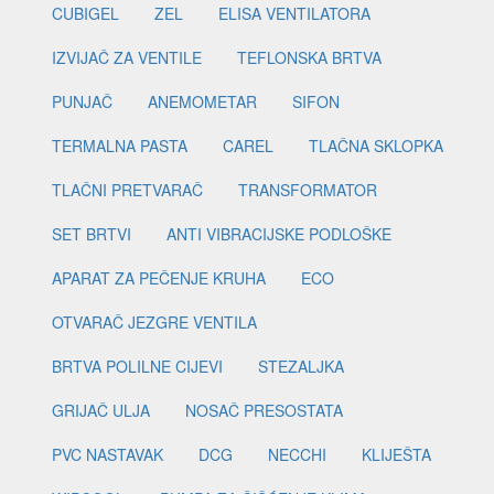
CUBIGEL
ZEL
ELISA VENTILATORA
IZVIJAČ ZA VENTILE
TEFLONSKA BRTVA
PUNJAČ
ANEMOMETAR
SIFON
TERMALNA PASTA
CAREL
TLAČNA SKLOPKA
TLAČNI PRETVARAČ
TRANSFORMATOR
SET BRTVI
ANTI VIBRACIJSKE PODLOŠKE
APARAT ZA PEČENJE KRUHA
ECO
OTVARAČ JEZGRE VENTILA
BRTVA POLILNE CIJEVI
STEZALJKA
GRIJAČ ULJA
NOSAČ PRESOSTATA
PVC NASTAVAK
DCG
NECCHI
KLIJEŠTA