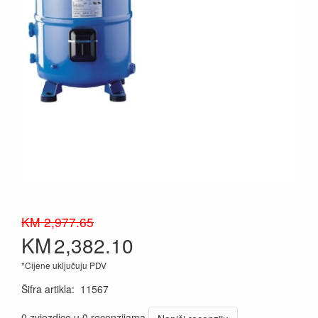
KM 2,977.65
KM
2,382.10
*Cijene uključuju PDV
Šifra artikla
:
11567
0 zvjezdice u 0 recenzijama