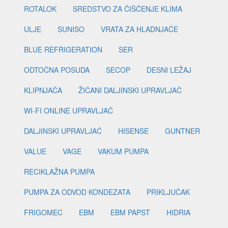
ROTALOK
SREDSTVO ZA ČIŠĆENJE KLIMA
ULJE
SUNISO
VRATA ZA HLADNJAČE
BLUE REFRIGERATION
SER
ODTOČNA POSUDA
SECOP
DESNI LEŽAJ
KLIPNJAČA
ŽIČANI DALJINSKI UPRAVLJAČ
WI-FI ONLINE UPRAVLJAČ
DALJINSKI UPRAVLJAČ
HISENSE
GUNTNER
VALUE
VAGE
VAKUM PUMPA
RECIKLAŽNA PUMPA
PUMPA ZA ODVOD KONDEZATA
PRIKLJUČAK
FRIGOMEC
EBM
EBM PAPST
HIDRIA