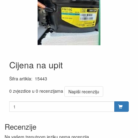
Cijena na upit
Šifra artikla
:
15443
0 zvjezdice u 0 recenzijama
Napiši recenziju
Recenzije
Na vašem trenutnom jeziku nema recenzija