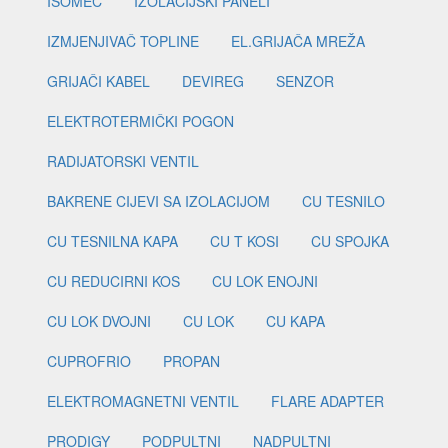
ISOMEC
IZOLACIJSKI PANELI
IZMJENJIVAČ TOPLINE
EL.GRIJAČA MREŽA
GRIJAČI KABEL
DEVIREG
SENZOR
ELEKTROTERMIČKI POGON
RADIJATORSKI VENTIL
BAKRENE CIJEVI SA IZOLACIJOM
CU TESNILO
CU TESNILNA KAPA
CU T KOSI
CU SPOJKA
CU REDUCIRNI KOS
CU LOK ENOJNI
CU LOK DVOJNI
CU LOK
CU KAPA
CUPROFRIO
PROPAN
ELEKTROMAGNETNI VENTIL
FLARE ADAPTER
PRODIGY
PODPULTNI
NADPULTNI