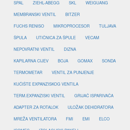
SPAL
ZIEHL-ABEGG
SKL
WEIGUANG
MEMBRANSKI VENTIL
BITZER
FUCHS RENISO
MIKROPROCESOR
TULJAVA
ŠPULA
UTIČNICA ZA ŠPULE
VECAM
NEPOVRATNI VENTIL
DIZNA
KAPILARNA CIJEV
BOJA
GOMAX
SONDA
TERMOMETAR
VENTIL ZA PUNJENJE
KUĆIŠTE EXPANZISKOG VENTILA
TERM.EXPANZISKI VENTIL
GRIJAČ ISPARIVAČA
ADAPTER ZA ROTALOK
ULOŽAK DEHIDRATORA
MREŽA VENTILATORA
FMI
EMI
ELCO