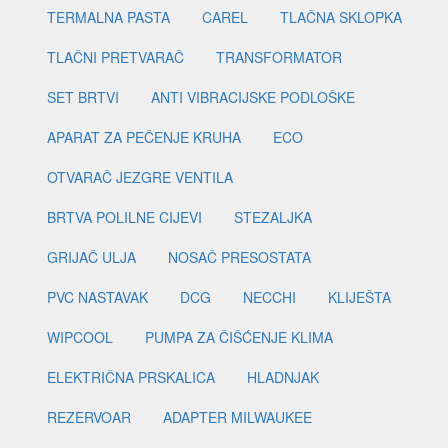
TERMALNA PASTA
CAREL
TLAČNA SKLOPKA
TLAČNI PRETVARAČ
TRANSFORMATOR
SET BRTVI
ANTI VIBRACIJSKE PODLOŠKE
APARAT ZA PEČENJE KRUHA
ECO
OTVARAČ JEZGRE VENTILA
BRTVA POLILNE CIJEVI
STEZALJKA
GRIJAČ ULJA
NOSAČ PRESOSTATA
PVC NASTAVAK
DCG
NECCHI
KLIJEŠTA
WIPCOOL
PUMPA ZA ČIŠĆENJE KLIMA
ELEKTRIČNA PRSKALICA
HLADNJAK
REZERVOAR
ADAPTER MILWAUKEE