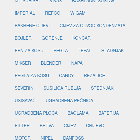
MITSUBISHI
VIVAX
RASHLADNI SUSTAVI
IMPERIAL
REFCO
WIGAM
BAKRENE CIJEVI
CIJEV ZA ODVOD KONDENZATA
BOJLER
GORENJE
KONČAR
FEN ZA KOSU
PEGLA
TEFAL
HLADNJAK
MIKSER
BLENDER
NAPA
PEGLA ZA KOSU
CANDY
REZALICE
SEVERIN
SUŠILICA RUBLJA
ŠTEDNJAK
USISAVAČ
UGRADBENA PEĆNICA
UGRADBENA PLOČA
BAGLAMA
BATERIJA
FILTER
BRTVA
CIJEV
CRIJEVO
MOTOR
NIPEL
DANFOSS