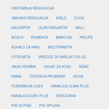
UNUTARNJA REGULACIJA
VANJSKA REGULACIJA
MIELE
ELICA
KALORIFER
ULJNI RADIJATOR
WELL
BOSCH
ROWENTA
BABYLISS
PHILIPS
KUHALO ZA KAVU
MULTIPRAKTIK
CITRUSETA
VREĆICE ZA VARILAC FOLIJE
VAGA OSOBNA
UVIJAČ ZA KOSU
ŠIŠAČ
KABAL
DIGITALNI PRIJEMNIK
NOGA
FLEKSIBILNA CIJEV
KANALICA CLIMA PLUS
KANALICA EURO PLUS
REDUCIRKA
PVC KUTNIK
PVC SPOJKA