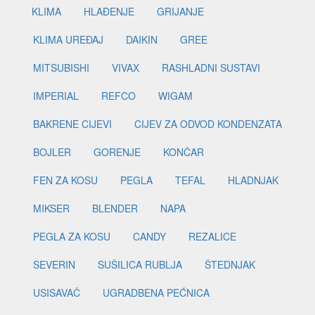
KLIMA
HLAĐENJE
GRIJANJE
KLIMA UREĐAJ
DAIKIN
GREE
MITSUBISHI
VIVAX
RASHLADNI SUSTAVI
IMPERIAL
REFCO
WIGAM
BAKRENE CIJEVI
CIJEV ZA ODVOD KONDENZATA
BOJLER
GORENJE
KONČAR
FEN ZA KOSU
PEGLA
TEFAL
HLADNJAK
MIKSER
BLENDER
NAPA
PEGLA ZA KOSU
CANDY
REZALICE
SEVERIN
SUŠILICA RUBLJA
ŠTEDNJAK
USISAVAČ
UGRADBENA PEĆNICA