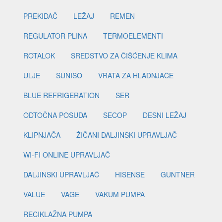
PREKIDAČ
LEŽAJ
REMEN
REGULATOR PLINA
TERMOELEMENTI
ROTALOK
SREDSTVO ZA ČIŠĆENJE KLIMA
ULJE
SUNISO
VRATA ZA HLADNJAČE
BLUE REFRIGERATION
SER
ODTOČNA POSUDA
SECOP
DESNI LEŽAJ
KLIPNJAČA
ŽIČANI DALJINSKI UPRAVLJAČ
WI-FI ONLINE UPRAVLJAČ
DALJINSKI UPRAVLJAČ
HISENSE
GUNTNER
VALUE
VAGE
VAKUM PUMPA
RECIKLAŽNA PUMPA