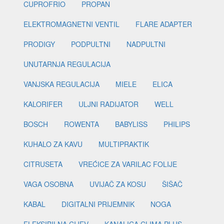
CUPROFRIO
PROPAN
ELEKTROMAGNETNI VENTIL
FLARE ADAPTER
PRODIGY
PODPULTNI
NADPULTNI
UNUTARNJA REGULACIJA
VANJSKA REGULACIJA
MIELE
ELICA
KALORIFER
ULJNI RADIJATOR
WELL
BOSCH
ROWENTA
BABYLISS
PHILIPS
KUHALO ZA KAVU
MULTIPRAKTIK
CITRUSETA
VREĆICE ZA VARILAC FOLIJE
VAGA OSOBNA
UVIJAČ ZA KOSU
ŠIŠAČ
KABAL
DIGITALNI PRIJEMNIK
NOGA
FLEKSIBILNA CIJEV
KANALICA CLIMA PLUS