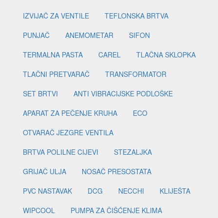
IZVIJAČ ZA VENTILE
TEFLONSKA BRTVA
PUNJAČ
ANEMOMETAR
SIFON
TERMALNA PASTA
CAREL
TLAČNA SKLOPKA
TLAČNI PRETVARAČ
TRANSFORMATOR
SET BRTVI
ANTI VIBRACIJSKE PODLOŠKE
APARAT ZA PEČENJE KRUHA
ECO
OTVARAČ JEZGRE VENTILA
BRTVA POLILNE CIJEVI
STEZALJKA
GRIJAČ ULJA
NOSAČ PRESOSTATA
PVC NASTAVAK
DCG
NECCHI
KLIJEŠTA
WIPCOOL
PUMPA ZA ČIŠĆENJE KLIMA