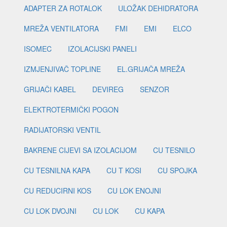
ADAPTER ZA ROTALOK
ULOŽAK DEHIDRATORA
MREŽA VENTILATORA
FMI
EMI
ELCO
ISOMEC
IZOLACIJSKI PANELI
IZMJENJIVAČ TOPLINE
EL.GRIJAČA MREŽA
GRIJAČI KABEL
DEVIREG
SENZOR
ELEKTROTERMIČKI POGON
RADIJATORSKI VENTIL
BAKRENE CIJEVI SA IZOLACIJOM
CU TESNILO
CU TESNILNA KAPA
CU T KOSI
CU SPOJKA
CU REDUCIRNI KOS
CU LOK ENOJNI
CU LOK DVOJNI
CU LOK
CU KAPA