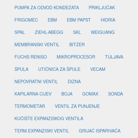
PUMPA ZA ODVOD KONDEZATA
PRIKLJUČAK
FRIGOMEC
EBM
EBM PAPST
HIDRIA
SPAL
ZIEHL-ABEGG
SKL
WEIGUANG
MEMBRANSKI VENTIL
BITZER
FUCHS RENISO
MIKROPROCESOR
TULJAVA
ŠPULA
UTIČNICA ZA ŠPULE
VECAM
NEPOVRATNI VENTIL
DIZNA
KAPILARNA CIJEV
BOJA
GOMAX
SONDA
TERMOMETAR
VENTIL ZA PUNJENJE
KUĆIŠTE EXPANZISKOG VENTILA
TERM.EXPANZISKI VENTIL
GRIJAČ ISPARIVAČA