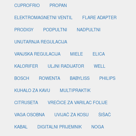
CUPROFRIO
PROPAN
ELEKTROMAGNETNI VENTIL
FLARE ADAPTER
PRODIGY
PODPULTNI
NADPULTNI
UNUTARNJA REGULACIJA
VANJSKA REGULACIJA
MIELE
ELICA
KALORIFER
ULJNI RADIJATOR
WELL
BOSCH
ROWENTA
BABYLISS
PHILIPS
KUHALO ZA KAVU
MULTIPRAKTIK
CITRUSETA
VREĆICE ZA VARILAC FOLIJE
VAGA OSOBNA
UVIJAČ ZA KOSU
ŠIŠAČ
KABAL
DIGITALNI PRIJEMNIK
NOGA