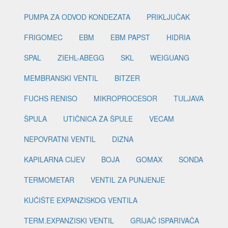
PUMPA ZA ODVOD KONDEZATA
PRIKLJUČAK
FRIGOMEC
EBM
EBM PAPST
HIDRIA
SPAL
ZIEHL-ABEGG
SKL
WEIGUANG
MEMBRANSKI VENTIL
BITZER
FUCHS RENISO
MIKROPROCESOR
TULJAVA
ŠPULA
UTIČNICA ZA ŠPULE
VECAM
NEPOVRATNI VENTIL
DIZNA
KAPILARNA CIJEV
BOJA
GOMAX
SONDA
TERMOMETAR
VENTIL ZA PUNJENJE
KUĆIŠTE EXPANZISKOG VENTILA
TERM.EXPANZISKI VENTIL
GRIJAČ ISPARIVAČA