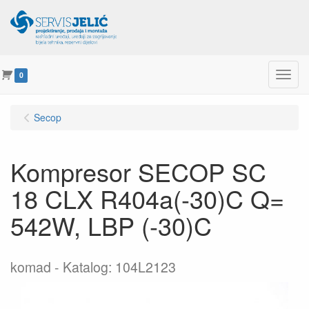
Menu
0
Secop
Kompresor SECOP SC
18 CLX R404a(-30)C Q=
542W, LBP (-30)C
komad
Katalog: 104L2123