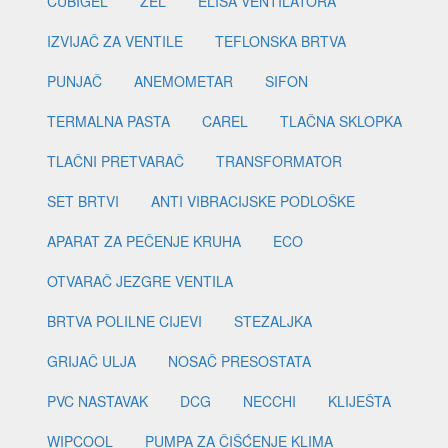
CUBIGEL
ZEL
ELISA VENTILATORA
IZVIJAČ ZA VENTILE
TEFLONSKA BRTVA
PUNJAČ
ANEMOMETAR
SIFON
TERMALNA PASTA
CAREL
TLAČNA SKLOPKA
TLAČNI PRETVARAČ
TRANSFORMATOR
SET BRTVI
ANTI VIBRACIJSKE PODLOŠKE
APARAT ZA PEČENJE KRUHA
ECO
OTVARAČ JEZGRE VENTILA
BRTVA POLILNE CIJEVI
STEZALJKA
GRIJAČ ULJA
NOSAČ PRESOSTATA
PVC NASTAVAK
DCG
NECCHI
KLIJEŠTA
WIPCOOL
PUMPA ZA ČIŠĆENJE KLIMA