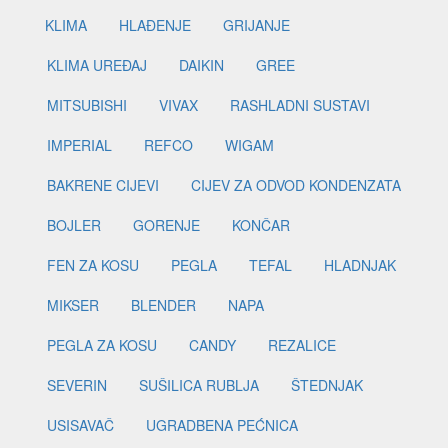
KLIMA
HLAĐENJE
GRIJANJE
KLIMA UREĐAJ
DAIKIN
GREE
MITSUBISHI
VIVAX
RASHLADNI SUSTAVI
IMPERIAL
REFCO
WIGAM
BAKRENE CIJEVI
CIJEV ZA ODVOD KONDENZATA
BOJLER
GORENJE
KONČAR
FEN ZA KOSU
PEGLA
TEFAL
HLADNJAK
MIKSER
BLENDER
NAPA
PEGLA ZA KOSU
CANDY
REZALICE
SEVERIN
SUŠILICA RUBLJA
ŠTEDNJAK
USISAVAČ
UGRADBENA PEĆNICA