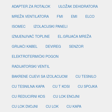
ADAPTER ZA ROTALOK
ULOŽAK DEHIDRATORA
MREŽA VENTILATORA
FMI
EMI
ELCO
ISOMEC
IZOLACIJSKI PANELI
IZMJENJIVAČ TOPLINE
EL.GRIJAČA MREŽA
GRIJAČI KABEL
DEVIREG
SENZOR
ELEKTROTERMIČKI POGON
RADIJATORSKI VENTIL
BAKRENE CIJEVI SA IZOLACIJOM
CU TESNILO
CU TESNILNA KAPA
CU T KOSI
CU SPOJKA
CU REDUCIRNI KOS
CU LOK ENOJNI
CU LOK DVOJNI
CU LOK
CU KAPA