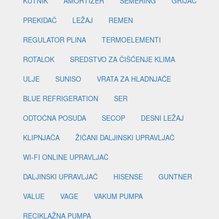
KUTNIK
AMORTIZER
SEMERING
GRIJAČ
PREKIDAČ
LEŽAJ
REMEN
REGULATOR PLINA
TERMOELEMENTI
ROTALOK
SREDSTVO ZA ČIŠĆENJE KLIMA
ULJE
SUNISO
VRATA ZA HLADNJAČE
BLUE REFRIGERATION
SER
ODTOČNA POSUDA
SECOP
DESNI LEŽAJ
KLIPNJAČA
ŽIČANI DALJINSKI UPRAVLJAČ
WI-FI ONLINE UPRAVLJAČ
DALJINSKI UPRAVLJAČ
HISENSE
GUNTNER
VALUE
VAGE
VAKUM PUMPA
RECIKLAŽNA PUMPA