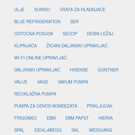
ULJE
SUNISO
VRATA ZA HLADNJAČE
BLUE REFRIGERATION
SER
ODTOČNA POSUDA
SECOP
DESNI LEŽAJ
KLIPNJAČA
ŽIČANI DALJINSKI UPRAVLJAČ
WI-FI ONLINE UPRAVLJAČ
DALJINSKI UPRAVLJAČ
HISENSE
GUNTNER
VALUE
VAGE
VAKUM PUMPA
RECIKLAŽNA PUMPA
PUMPA ZA ODVOD KONDEZATA
PRIKLJUČAK
FRIGOMEC
EBM
EBM PAPST
HIDRIA
SPAL
ZIEHL-ABEGG
SKL
WEIGUANG