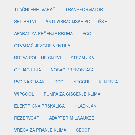
TLAČNI PRETVARAČ
TRANSFORMATOR
SET BRTVI
ANTI VIBRACIJSKE PODLOŠKE
APARAT ZA PEČENJE KRUHA
ECO
OTVARAČ JEZGRE VENTILA
BRTVA POLILNE CIJEVI
STEZALJKA
GRIJAČ ULJA
NOSAČ PRESOSTATA
PVC NASTAVAK
DCG
NECCHI
KLIJEŠTA
WIPCOOL
PUMPA ZA ČIŠĆENJE KLIMA
ELEKTRIČNA PRSKALICA
HLADNJAK
REZERVOAR
ADAPTER MILWAUKEE
VREĆA ZA PRANJE KLIMA
SECOP