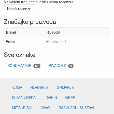
Na vašem trenutnom jeziku nema recenzija
Napiši recenziju
Značajke proizvoda
Brand
Rivacold
Vrsta
Kondezatori
Sve oznake
KONDEZATOR
RIVACOLD
69
8
KLIMA
HLAĐENJE
GRIJANJE
KLIMA UREĐAJ
DAIKIN
GREE
MITSUBISHI
VIVAX
RASHLADNI SUSTAVI