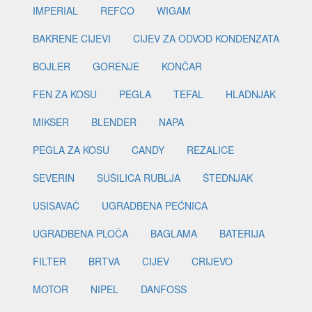
IMPERIAL
REFCO
WIGAM
BAKRENE CIJEVI
CIJEV ZA ODVOD KONDENZATA
BOJLER
GORENJE
KONČAR
FEN ZA KOSU
PEGLA
TEFAL
HLADNJAK
MIKSER
BLENDER
NAPA
PEGLA ZA KOSU
CANDY
REZALICE
SEVERIN
SUŠILICA RUBLJA
ŠTEDNJAK
USISAVAČ
UGRADBENA PEĆNICA
UGRADBENA PLOČA
BAGLAMA
BATERIJA
FILTER
BRTVA
CIJEV
CRIJEVO
MOTOR
NIPEL
DANFOSS