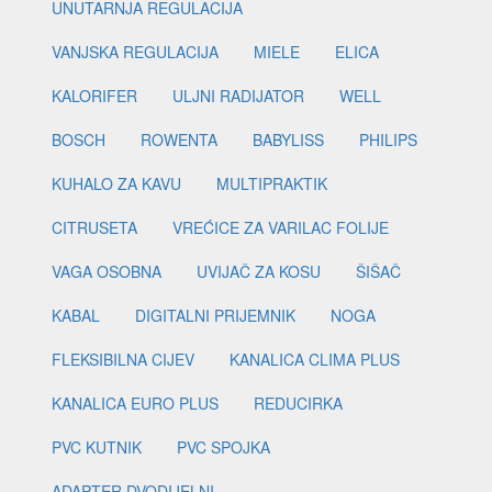
UNUTARNJA REGULACIJA
VANJSKA REGULACIJA
MIELE
ELICA
KALORIFER
ULJNI RADIJATOR
WELL
BOSCH
ROWENTA
BABYLISS
PHILIPS
KUHALO ZA KAVU
MULTIPRAKTIK
CITRUSETA
VREĆICE ZA VARILAC FOLIJE
VAGA OSOBNA
UVIJAČ ZA KOSU
ŠIŠAČ
KABAL
DIGITALNI PRIJEMNIK
NOGA
FLEKSIBILNA CIJEV
KANALICA CLIMA PLUS
KANALICA EURO PLUS
REDUCIRKA
PVC KUTNIK
PVC SPOJKA
ADAPTER DVODIJELNI