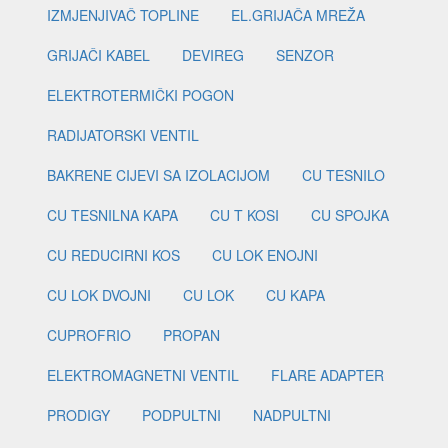
IZMJENJIVAČ TOPLINE
EL.GRIJAČA MREŽA
GRIJAČI KABEL
DEVIREG
SENZOR
ELEKTROTERMIČKI POGON
RADIJATORSKI VENTIL
BAKRENE CIJEVI SA IZOLACIJOM
CU TESNILO
CU TESNILNA KAPA
CU T KOSI
CU SPOJKA
CU REDUCIRNI KOS
CU LOK ENOJNI
CU LOK DVOJNI
CU LOK
CU KAPA
CUPROFRIO
PROPAN
ELEKTROMAGNETNI VENTIL
FLARE ADAPTER
PRODIGY
PODPULTNI
NADPULTNI