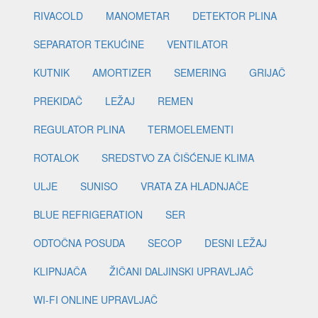
RIVACOLD
MANOMETAR
DETEKTOR PLINA
SEPARATOR TEKUĆINE
VENTILATOR
KUTNIK
AMORTIZER
SEMERING
GRIJAČ
PREKIDAČ
LEŽAJ
REMEN
REGULATOR PLINA
TERMOELEMENTI
ROTALOK
SREDSTVO ZA ČIŠĆENJE KLIMA
ULJE
SUNISO
VRATA ZA HLADNJAČE
BLUE REFRIGERATION
SER
ODTOČNA POSUDA
SECOP
DESNI LEŽAJ
KLIPNJAČA
ŽIČANI DALJINSKI UPRAVLJAČ
WI-FI ONLINE UPRAVLJAČ