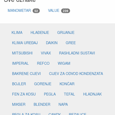
MANOMETAR
VALUE
52
239
KLIMA
HLAĐENJE
GRIJANJE
KLIMA UREĐAJ
DAIKIN
GREE
MITSUBISHI
VIVAX
RASHLADNI SUSTAVI
IMPERIAL
REFCO
WIGAM
BAKRENE CIJEVI
CIJEV ZA ODVOD KONDENZATA
BOJLER
GORENJE
KONČAR
FEN ZA KOSU
PEGLA
TEFAL
HLADNJAK
MIKSER
BLENDER
NAPA
PEGLA ZA KOSU
CANDY
REZALICE