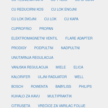
CU REDUCIRNI KOS
CU LOK ENOJNI
CU LOK DVOJNI
CU LOK
CU KAPA
CUPROFRIO
PROPAN
ELEKTROMAGNETNI VENTIL
FLARE ADAPTER
PRODIGY
PODPULTNI
NADPULTNI
UNUTARNJA REGULACIJA
VANJSKA REGULACIJA
MIELE
ELICA
KALORIFER
ULJNI RADIJATOR
WELL
BOSCH
ROWENTA
BABYLISS
PHILIPS
KUHALO ZA KAVU
MULTIPRAKTIK
CITRUSETA
VREĆICE ZA VARILAC FOLIJE