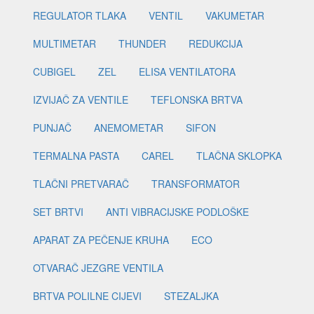
REGULATOR TLAKA
VENTIL
VAKUMETAR
MULTIMETAR
THUNDER
REDUKCIJA
CUBIGEL
ZEL
ELISA VENTILATORA
IZVIJAČ ZA VENTILE
TEFLONSKA BRTVA
PUNJAČ
ANEMOMETAR
SIFON
TERMALNA PASTA
CAREL
TLAČNA SKLOPKA
TLAČNI PRETVARAČ
TRANSFORMATOR
SET BRTVI
ANTI VIBRACIJSKE PODLOŠKE
APARAT ZA PEČENJE KRUHA
ECO
OTVARAČ JEZGRE VENTILA
BRTVA POLILNE CIJEVI
STEZALJKA