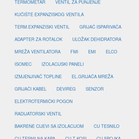
TERMOMETAR
VENTIL ZA PUNJENJE
KUĆIŠTE EXPANZISKOG VENTILA
TERM.EXPANZISKI VENTIL
GRIJAČ ISPARIVAČA
ADAPTER ZA ROTALOK
ULOŽAK DEHIDRATORA
MREŽA VENTILATORA
FMI
EMI
ELCO
ISOMEC
IZOLACIJSKI PANELI
IZMJENJIVAČ TOPLINE
EL.GRIJAČA MREŽA
GRIJAČI KABEL
DEVIREG
SENZOR
ELEKTROTERMIČKI POGON
RADIJATORSKI VENTIL
BAKRENE CIJEVI SA IZOLACIJOM
CU TESNILO
CU TESNILNA KAPA
CU T KOSI
CU SPOJKA