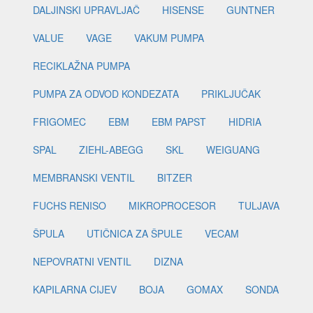
DALJINSKI UPRAVLJAČ
HISENSE
GUNTNER
VALUE
VAGE
VAKUM PUMPA
RECIKLAŽNA PUMPA
PUMPA ZA ODVOD KONDEZATA
PRIKLJUČAK
FRIGOMEC
EBM
EBM PAPST
HIDRIA
SPAL
ZIEHL-ABEGG
SKL
WEIGUANG
MEMBRANSKI VENTIL
BITZER
FUCHS RENISO
MIKROPROCESOR
TULJAVA
ŠPULA
UTIČNICA ZA ŠPULE
VECAM
NEPOVRATNI VENTIL
DIZNA
KAPILARNA CIJEV
BOJA
GOMAX
SONDA