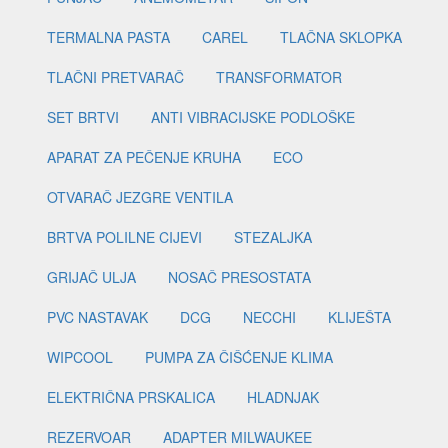
TERMALNA PASTA
CAREL
TLAČNA SKLOPKA
TLAČNI PRETVARAČ
TRANSFORMATOR
SET BRTVI
ANTI VIBRACIJSKE PODLOŠKE
APARAT ZA PEČENJE KRUHA
ECO
OTVARAČ JEZGRE VENTILA
BRTVA POLILNE CIJEVI
STEZALJKA
GRIJAČ ULJA
NOSAČ PRESOSTATA
PVC NASTAVAK
DCG
NECCHI
KLIJEŠTA
WIPCOOL
PUMPA ZA ČIŠĆENJE KLIMA
ELEKTRIČNA PRSKALICA
HLADNJAK
REZERVOAR
ADAPTER MILWAUKEE