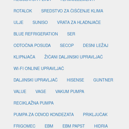
ROTALOK
SREDSTVO ZA ČIŠĆENJE KLIMA
ULJE
SUNISO
VRATA ZA HLADNJAČE
BLUE REFRIGERATION
SER
ODTOČNA POSUDA
SECOP
DESNI LEŽAJ
KLIPNJAČA
ŽIČANI DALJINSKI UPRAVLJAČ
WI-FI ONLINE UPRAVLJAČ
DALJINSKI UPRAVLJAČ
HISENSE
GUNTNER
VALUE
VAGE
VAKUM PUMPA
RECIKLAŽNA PUMPA
PUMPA ZA ODVOD KONDEZATA
PRIKLJUČAK
FRIGOMEC
EBM
EBM PAPST
HIDRIA