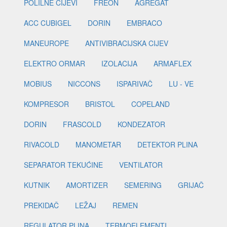
POLILNE CIJEVI
FREON
AGREGAT
ACC CUBIGEL
DORIN
EMBRACO
MANEUROPE
ANTIVIBRACIJSKA CIJEV
ELEKTRO ORMAR
IZOLACIJA
ARMAFLEX
MOBIUS
NICCONS
ISPARIVAČ
LU - VE
KOMPRESOR
BRISTOL
COPELAND
DORIN
FRASCOLD
KONDEZATOR
RIVACOLD
MANOMETAR
DETEKTOR PLINA
SEPARATOR TEKUĆINE
VENTILATOR
KUTNIK
AMORTIZER
SEMERING
GRIJAČ
PREKIDAČ
LEŽAJ
REMEN
REGULATOR PLINA
TERMOELEMENTI