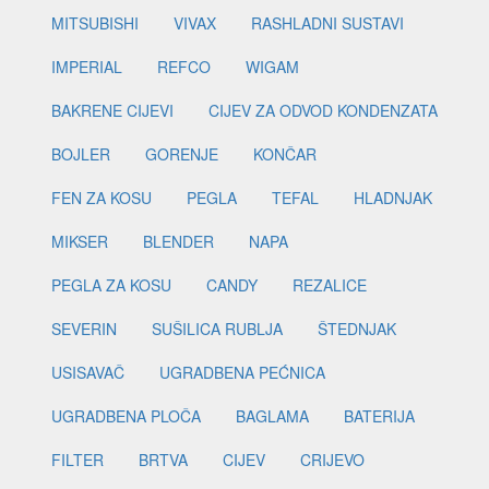
MITSUBISHI
VIVAX
RASHLADNI SUSTAVI
IMPERIAL
REFCO
WIGAM
BAKRENE CIJEVI
CIJEV ZA ODVOD KONDENZATA
BOJLER
GORENJE
KONČAR
FEN ZA KOSU
PEGLA
TEFAL
HLADNJAK
MIKSER
BLENDER
NAPA
PEGLA ZA KOSU
CANDY
REZALICE
SEVERIN
SUŠILICA RUBLJA
ŠTEDNJAK
USISAVAČ
UGRADBENA PEĆNICA
UGRADBENA PLOČA
BAGLAMA
BATERIJA
FILTER
BRTVA
CIJEV
CRIJEVO