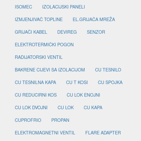
ISOMEC
IZOLACIJSKI PANELI
IZMJENJIVAČ TOPLINE
EL.GRIJAČA MREŽA
GRIJAČI KABEL
DEVIREG
SENZOR
ELEKTROTERMIČKI POGON
RADIJATORSKI VENTIL
BAKRENE CIJEVI SA IZOLACIJOM
CU TESNILO
CU TESNILNA KAPA
CU T KOSI
CU SPOJKA
CU REDUCIRNI KOS
CU LOK ENOJNI
CU LOK DVOJNI
CU LOK
CU KAPA
CUPROFRIO
PROPAN
ELEKTROMAGNETNI VENTIL
FLARE ADAPTER