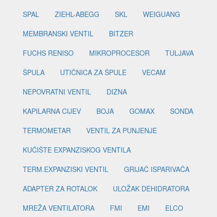
SPAL
ZIEHL-ABEGG
SKL
WEIGUANG
MEMBRANSKI VENTIL
BITZER
FUCHS RENISO
MIKROPROCESOR
TULJAVA
ŠPULA
UTIČNICA ZA ŠPULE
VECAM
NEPOVRATNI VENTIL
DIZNA
KAPILARNA CIJEV
BOJA
GOMAX
SONDA
TERMOMETAR
VENTIL ZA PUNJENJE
KUĆIŠTE EXPANZISKOG VENTILA
TERM.EXPANZISKI VENTIL
GRIJAČ ISPARIVAČA
ADAPTER ZA ROTALOK
ULOŽAK DEHIDRATORA
MREŽA VENTILATORA
FMI
EMI
ELCO