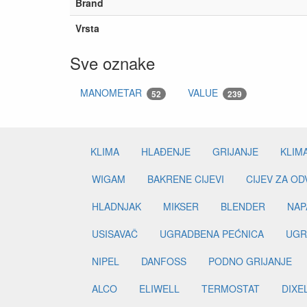
Brand
Vrsta
Sve oznake
MANOMETAR
VALUE
52
239
KLIMA
HLAĐENJE
GRIJANJE
KLIM
WIGAM
BAKRENE CIJEVI
CIJEV ZA O
HLADNJAK
MIKSER
BLENDER
NAP
USISAVAČ
UGRADBENA PEĆNICA
UGR
NIPEL
DANFOSS
PODNO GRIJANJE
ALCO
ELIWELL
TERMOSTAT
DIXE