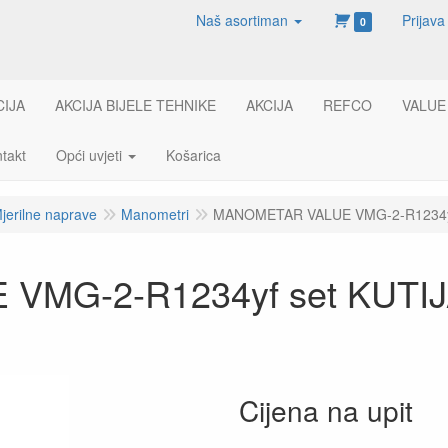
Naš asortiman
Prijava
0
CIJA
AKCIJA BIJELE TEHNIKE
AKCIJA
REFCO
VALUE
takt
Opći uvjeti
Košarica
jerilne naprave
Manometri
MANOMETAR VALUE VMG-2-R1234yf
VMG-2-R1234yf set KUTI
Cijena na upit