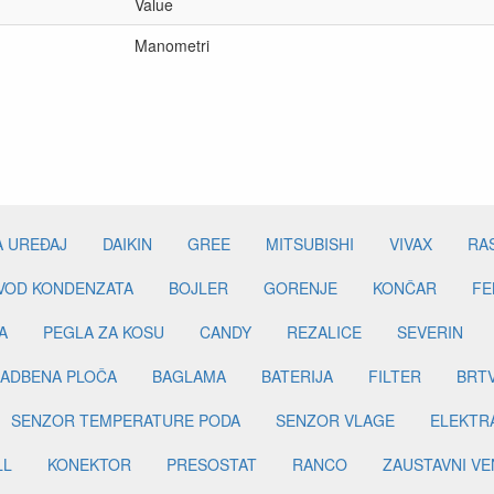
Value
Manometri
A UREĐAJ
DAIKIN
GREE
MITSUBISHI
VIVAX
RA
DVOD KONDENZATA
BOJLER
GORENJE
KONČAR
FE
A
PEGLA ZA KOSU
CANDY
REZALICE
SEVERIN
ADBENA PLOČA
BAGLAMA
BATERIJA
FILTER
BRT
SENZOR TEMPERATURE PODA
SENZOR VLAGE
ELEKTR
LL
KONEKTOR
PRESOSTAT
RANCO
ZAUSTAVNI VE