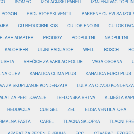
CO
ISOMEC
IZOLACIJSKI PANELI
IZMJENJIVAČ TOPLIN
I POGON
RADIJATORSKI VENTIL
BAKRENE CIJEVI SA IZO
OJKA
CU REDUCIRNI KOS
CU LOK ENOJNI
CU LOK DVO
FLARE ADAPTER
PRODIGY
PODPULTNI
NADPULTNI
KALORIFER
ULJNI RADIJATOR
WELL
BOSCH
R
RUSETA
VREĆICE ZA VARILAC FOLIJE
VAGA OSOBNA
LNA CIJEV
KANALICA CLIMA PLUS
KANALICA EURO PLUS
VA ZA SKUPLJANJE KONDENZATA
LULA ZA ODVOD KONDENZA
ALAT ZA PERTLOVANJE
TEFLONSKA BRTVA
KLIJEŠTA KAP
REDUKCIJA
CUBIGEL
ZEL
ELISA VENTILATORA
RMALNA PASTA
CAREL
TLAČNA SKLOPKA
TLAČNI PR
APARAT ZA PEČENJE KRUHA
ECO
OTVARAČ JEZGRE 