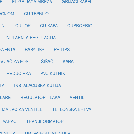
E
EL.GRIJAČA MREŽA
GRIJAČI KABEL
LACIJOM
CU TESNILO
JNI
CU LOK
CU KAPA
CUPROFRIO
UNUTARNJA REGULACIJA
OWENTA
BABYLISS
PHILIPS
UVIJAČ ZA KOSU
ŠIŠAČ
KABAL
REDUCIRKA
PVC KUTNIK
TA
INSTALACIJSKA KUTIJA
ILARE
REGULATOR TLAKA
VENTIL
IZVIJAČ ZA VENTILE
TEFLONSKA BRTVA
ETVARAČ
TRANSFORMATOR
VENTILA
BRTVA POLILNE CIJEVI