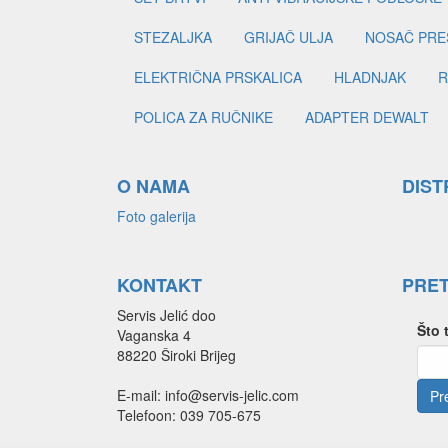
STEZALJKA
GRIJAČ ULJA
NOSAČ PRE
ELEKTRIČNA PRSKALICA
HLADNJAK
R
POLICA ZA RUČNIKE
ADAPTER DEWALT
O NAMA
DIST
Foto galerija
KONTAKT
PRE
Servis Jelić doo
Što 
Vaganska 4
88220 Široki Brijeg
E-mail: info@servis-jelic.com
Telefoon: 039 705-675