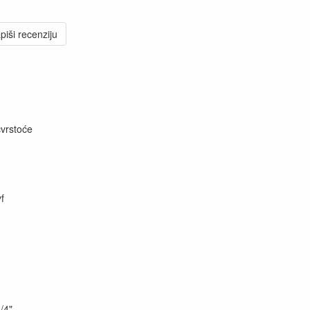
piši recenziju
čvrstoće
f
/4"