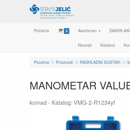
Početna
Asortiman
DAIKIN AK
0
Novosti
Katalozi
Kon
Pocetna
Proizvodi
RASHLADNI SUSTAVI
M
MANOMETAR VALUE 
komad
Katalog: VMG-2-R1234yf