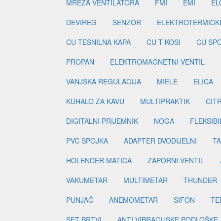
MREŽA VENTILATORA
FMI
EMI
EL
DEVIREG
SENZOR
ELEKTROTERMIČK
CU TESNILNA KAPA
CU T KOSI
CU SP
PROPAN
ELEKTROMAGNETNI VENTIL
VANJSKA REGULACIJA
MIELE
ELICA
KUHALO ZA KAVU
MULTIPRAKTIK
CIT
DIGITALNI PRIJEMNIK
NOGA
FLEKSIBI
PVC SPOJKA
ADAPTER DVODIJELNI
TA
HOLENDER MATICA
ZAPORNI VENTIL
VAKUMETAR
MULTIMETAR
THUNDER
PUNJAČ
ANEMOMETAR
SIFON
TE
SET BRTVI
ANTI VIBRACIJSKE PODLOŠKE