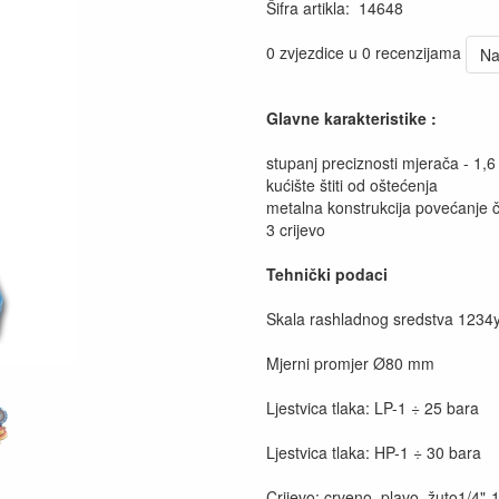
Šifra artikla
:
14648
0 zvjezdice u 0 recenzijama
Na
Glavne karakteristike :
stupanj preciznosti mjerača - 1,6
kućište štiti od oštećenja
metalna konstrukcija povećanje 
3 crijevo
Tehnički podaci
Skala rashladnog sredstva 1234y
Mjerni promjer Ø80 mm
Ljestvica tlaka: LP-1 ÷ 25 bara
Ljestvica tlaka: HP-1 ÷ 30 bara
Crijevo: crveno, plavo, žuto1/4"-1