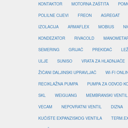
KONTAKTOR
MOTORNA ZAŠTITA
POM
POLILNE CIJEVI
FREON
AGREGAT
IZOLACIJA
ARMAFLEX
MOBIUS
N
KONDEZATOR
RIVACOLD
MANOMETA
SEMERING
GRIJAČ
PREKIDAČ
LE
ULJE
SUNISO
VRATA ZA HLADNJAČE
ŽIČANI DALJINSKI UPRAVLJAČ
WI-FI ONL
RECIKLAŽNA PUMPA
PUMPA ZA ODVOD K
SKL
WEIGUANG
MEMBRANSKI VENTIL
VECAM
NEPOVRATNI VENTIL
DIZNA
KUĆIŠTE EXPANZISKOG VENTILA
TERM.EX