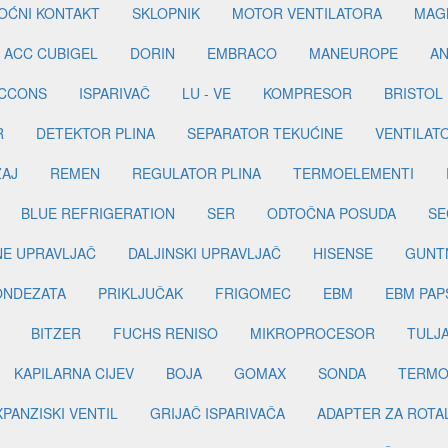
OĆNI KONTAKT
SKLOPNIK
MOTOR VENTILATORA
MAGN
ACC CUBIGEL
DORIN
EMBRACO
MANEUROPE
AN
ICCONS
ISPARIVAČ
LU - VE
KOMPRESOR
BRISTOL
R
DETEKTOR PLINA
SEPARATOR TEKUĆINE
VENTILAT
ŽAJ
REMEN
REGULATOR PLINA
TERMOELEMENTI
BLUE REFRIGERATION
SER
ODTOČNA POSUDA
SE
INE UPRAVLJAČ
DALJINSKI UPRAVLJAČ
HISENSE
GUNT
ONDEZATA
PRIKLJUČAK
FRIGOMEC
EBM
EBM PAP
BITZER
FUCHS RENISO
MIKROPROCESOR
TULJ
KAPILARNA CIJEV
BOJA
GOMAX
SONDA
TERMO
PANZISKI VENTIL
GRIJAČ ISPARIVAČA
ADAPTER ZA ROTA