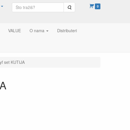
Pretraga
0
VALUE
O nama
Distributeri
 set KUTIJA
JA