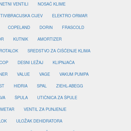
ETNI VENTILI
NOSAČ KLIME
TIVIBRACIJSKA CIJEV
ELEKTRO ORMAR
COPELAND
DORIN
FRASCOLD
OR
KUTNIK
AMORTIZER
ROTALOK
SREDSTVO ZA ČIŠĆENJE KLIMA
COP
DESNI LEŽAJ
KLIPNJAČA
NER
VALUE
VAGE
VAKUM PUMPA
ST
HIDRIA
SPAL
ZIEHL-ABEGG
AVA
ŠPULA
UTIČNICA ZA ŠPULE
METAR
VENTIL ZA PUNJENJE
LOK
ULOŽAK DEHIDRATORA