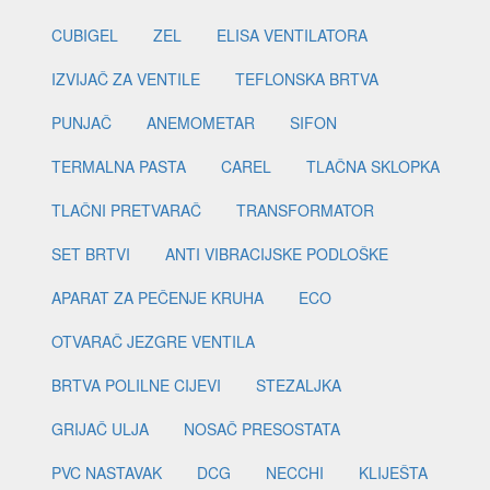
CUBIGEL
ZEL
ELISA VENTILATORA
IZVIJAČ ZA VENTILE
TEFLONSKA BRTVA
PUNJAČ
ANEMOMETAR
SIFON
TERMALNA PASTA
CAREL
TLAČNA SKLOPKA
TLAČNI PRETVARAČ
TRANSFORMATOR
SET BRTVI
ANTI VIBRACIJSKE PODLOŠKE
APARAT ZA PEČENJE KRUHA
ECO
OTVARAČ JEZGRE VENTILA
BRTVA POLILNE CIJEVI
STEZALJKA
GRIJAČ ULJA
NOSAČ PRESOSTATA
PVC NASTAVAK
DCG
NECCHI
KLIJEŠTA