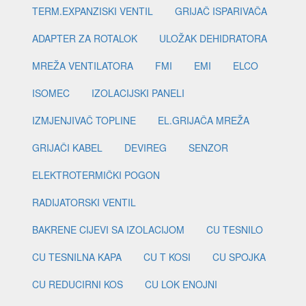
TERM.EXPANZISKI VENTIL
GRIJAČ ISPARIVAČA
ADAPTER ZA ROTALOK
ULOŽAK DEHIDRATORA
MREŽA VENTILATORA
FMI
EMI
ELCO
ISOMEC
IZOLACIJSKI PANELI
IZMJENJIVAČ TOPLINE
EL.GRIJAČA MREŽA
GRIJAČI KABEL
DEVIREG
SENZOR
ELEKTROTERMIČKI POGON
RADIJATORSKI VENTIL
BAKRENE CIJEVI SA IZOLACIJOM
CU TESNILO
CU TESNILNA KAPA
CU T KOSI
CU SPOJKA
CU REDUCIRNI KOS
CU LOK ENOJNI