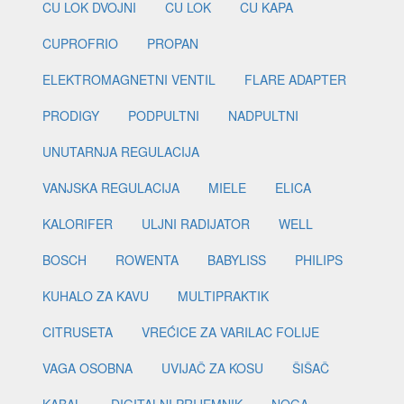
CU LOK DVOJNI
CU LOK
CU KAPA
CUPROFRIO
PROPAN
ELEKTROMAGNETNI VENTIL
FLARE ADAPTER
PRODIGY
PODPULTNI
NADPULTNI
UNUTARNJA REGULACIJA
VANJSKA REGULACIJA
MIELE
ELICA
KALORIFER
ULJNI RADIJATOR
WELL
BOSCH
ROWENTA
BABYLISS
PHILIPS
KUHALO ZA KAVU
MULTIPRAKTIK
CITRUSETA
VREĆICE ZA VARILAC FOLIJE
VAGA OSOBNA
UVIJAČ ZA KOSU
ŠIŠAČ