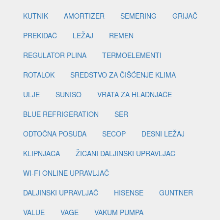
KUTNIK
AMORTIZER
SEMERING
GRIJAČ
PREKIDAČ
LEŽAJ
REMEN
REGULATOR PLINA
TERMOELEMENTI
ROTALOK
SREDSTVO ZA ČIŠĆENJE KLIMA
ULJE
SUNISO
VRATA ZA HLADNJAČE
BLUE REFRIGERATION
SER
ODTOČNA POSUDA
SECOP
DESNI LEŽAJ
KLIPNJAČA
ŽIČANI DALJINSKI UPRAVLJAČ
WI-FI ONLINE UPRAVLJAČ
DALJINSKI UPRAVLJAČ
HISENSE
GUNTNER
VALUE
VAGE
VAKUM PUMPA