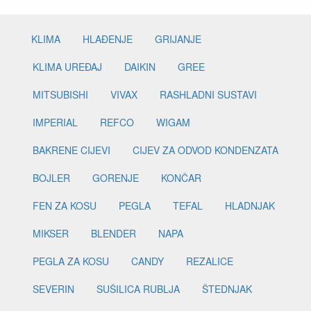
KLIMA
HLAĐENJE
GRIJANJE
KLIMA UREĐAJ
DAIKIN
GREE
MITSUBISHI
VIVAX
RASHLADNI SUSTAVI
IMPERIAL
REFCO
WIGAM
BAKRENE CIJEVI
CIJEV ZA ODVOD KONDENZATA
BOJLER
GORENJE
KONČAR
FEN ZA KOSU
PEGLA
TEFAL
HLADNJAK
MIKSER
BLENDER
NAPA
PEGLA ZA KOSU
CANDY
REZALICE
SEVERIN
SUŠILICA RUBLJA
ŠTEDNJAK