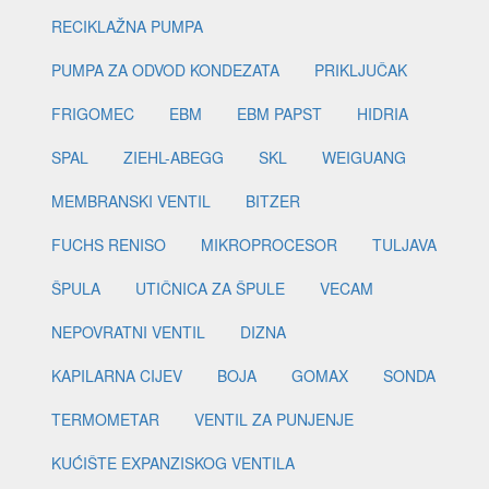
RECIKLAŽNA PUMPA
PUMPA ZA ODVOD KONDEZATA
PRIKLJUČAK
FRIGOMEC
EBM
EBM PAPST
HIDRIA
SPAL
ZIEHL-ABEGG
SKL
WEIGUANG
MEMBRANSKI VENTIL
BITZER
FUCHS RENISO
MIKROPROCESOR
TULJAVA
ŠPULA
UTIČNICA ZA ŠPULE
VECAM
NEPOVRATNI VENTIL
DIZNA
KAPILARNA CIJEV
BOJA
GOMAX
SONDA
TERMOMETAR
VENTIL ZA PUNJENJE
KUĆIŠTE EXPANZISKOG VENTILA