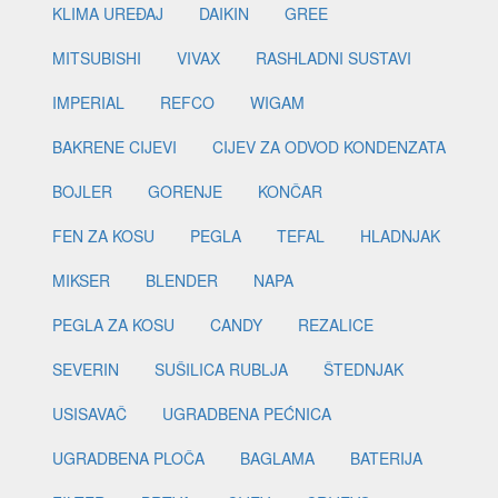
KLIMA UREĐAJ
DAIKIN
GREE
MITSUBISHI
VIVAX
RASHLADNI SUSTAVI
IMPERIAL
REFCO
WIGAM
BAKRENE CIJEVI
CIJEV ZA ODVOD KONDENZATA
BOJLER
GORENJE
KONČAR
FEN ZA KOSU
PEGLA
TEFAL
HLADNJAK
MIKSER
BLENDER
NAPA
PEGLA ZA KOSU
CANDY
REZALICE
SEVERIN
SUŠILICA RUBLJA
ŠTEDNJAK
USISAVAČ
UGRADBENA PEĆNICA
UGRADBENA PLOČA
BAGLAMA
BATERIJA