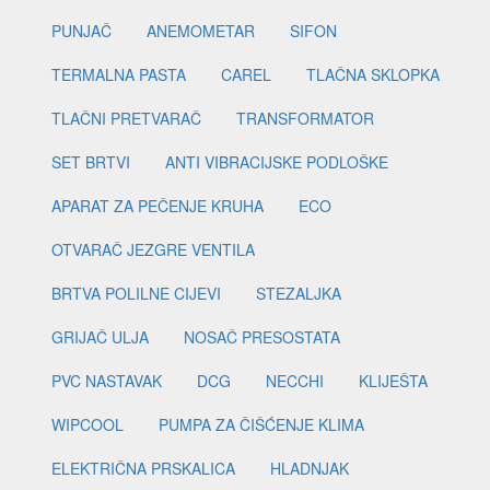
PUNJAČ
ANEMOMETAR
SIFON
TERMALNA PASTA
CAREL
TLAČNA SKLOPKA
TLAČNI PRETVARAČ
TRANSFORMATOR
SET BRTVI
ANTI VIBRACIJSKE PODLOŠKE
APARAT ZA PEČENJE KRUHA
ECO
OTVARAČ JEZGRE VENTILA
BRTVA POLILNE CIJEVI
STEZALJKA
GRIJAČ ULJA
NOSAČ PRESOSTATA
PVC NASTAVAK
DCG
NECCHI
KLIJEŠTA
WIPCOOL
PUMPA ZA ČIŠĆENJE KLIMA
ELEKTRIČNA PRSKALICA
HLADNJAK