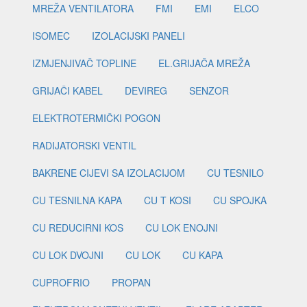
MREŽA VENTILATORA
FMI
EMI
ELCO
ISOMEC
IZOLACIJSKI PANELI
IZMJENJIVAČ TOPLINE
EL.GRIJAČA MREŽA
GRIJAČI KABEL
DEVIREG
SENZOR
ELEKTROTERMIČKI POGON
RADIJATORSKI VENTIL
BAKRENE CIJEVI SA IZOLACIJOM
CU TESNILO
CU TESNILNA KAPA
CU T KOSI
CU SPOJKA
CU REDUCIRNI KOS
CU LOK ENOJNI
CU LOK DVOJNI
CU LOK
CU KAPA
CUPROFRIO
PROPAN