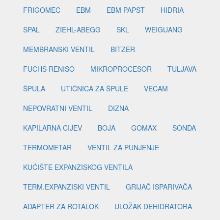
FRIGOMEC
EBM
EBM PAPST
HIDRIA
SPAL
ZIEHL-ABEGG
SKL
WEIGUANG
MEMBRANSKI VENTIL
BITZER
FUCHS RENISO
MIKROPROCESOR
TULJAVA
ŠPULA
UTIČNICA ZA ŠPULE
VECAM
NEPOVRATNI VENTIL
DIZNA
KAPILARNA CIJEV
BOJA
GOMAX
SONDA
TERMOMETAR
VENTIL ZA PUNJENJE
KUĆIŠTE EXPANZISKOG VENTILA
TERM.EXPANZISKI VENTIL
GRIJAČ ISPARIVAČA
ADAPTER ZA ROTALOK
ULOŽAK DEHIDRATORA