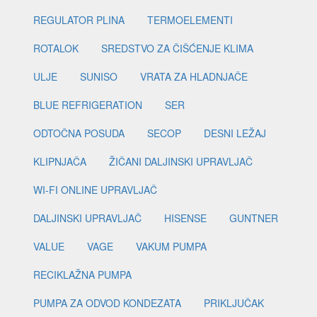
REGULATOR PLINA
TERMOELEMENTI
ROTALOK
SREDSTVO ZA ČIŠĆENJE KLIMA
ULJE
SUNISO
VRATA ZA HLADNJAČE
BLUE REFRIGERATION
SER
ODTOČNA POSUDA
SECOP
DESNI LEŽAJ
KLIPNJAČA
ŽIČANI DALJINSKI UPRAVLJAČ
WI-FI ONLINE UPRAVLJAČ
DALJINSKI UPRAVLJAČ
HISENSE
GUNTNER
VALUE
VAGE
VAKUM PUMPA
RECIKLAŽNA PUMPA
PUMPA ZA ODVOD KONDEZATA
PRIKLJUČAK