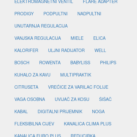
ELEKTROMAGNETNI VENTIL
FLARE ADAPTER
PRODIGY
PODPULTNI
NADPULTNI
UNUTARNJA REGULACIJA
VANJSKA REGULACIJA
MIELE
ELICA
KALORIFER
ULJNI RADIJATOR
WELL
BOSCH
ROWENTA
BABYLISS
PHILIPS
KUHALO ZA KAVU
MULTIPRAKTIK
CITRUSETA
VREĆICE ZA VARILAC FOLIJE
VAGA OSOBNA
UVIJAČ ZA KOSU
ŠIŠAČ
KABAL
DIGITALNI PRIJEMNIK
NOGA
FLEKSIBILNA CIJEV
KANALICA CLIMA PLUS
KANALICA EURO PLUS
REDUCIRKA