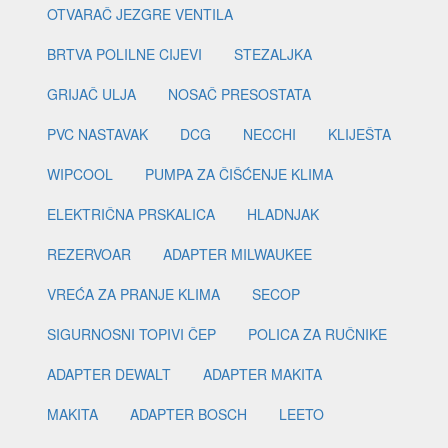
OTVARAČ JEZGRE VENTILA
BRTVA POLILNE CIJEVI
STEZALJKA
GRIJAČ ULJA
NOSAČ PRESOSTATA
PVC NASTAVAK
DCG
NECCHI
KLIJEŠTA
WIPCOOL
PUMPA ZA ČIŠĆENJE KLIMA
ELEKTRIČNA PRSKALICA
HLADNJAK
REZERVOAR
ADAPTER MILWAUKEE
VREĆA ZA PRANJE KLIMA
SECOP
SIGURNOSNI TOPIVI ČEP
POLICA ZA RUČNIKE
ADAPTER DEWALT
ADAPTER MAKITA
MAKITA
ADAPTER BOSCH
LEETO