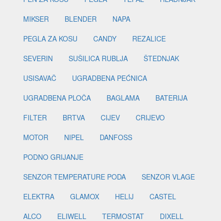
MIKSER
BLENDER
NAPA
PEGLA ZA KOSU
CANDY
REZALICE
SEVERIN
SUŠILICA RUBLJA
ŠTEDNJAK
USISAVAČ
UGRADBENA PEĆNICA
UGRADBENA PLOČA
BAGLAMA
BATERIJA
FILTER
BRTVA
CIJEV
CRIJEVO
MOTOR
NIPEL
DANFOSS
PODNO GRIJANJE
SENZOR TEMPERATURE PODA
SENZOR VLAGE
ELEKTRA
GLAMOX
HELIJ
CASTEL
ALCO
ELIWELL
TERMOSTAT
DIXELL