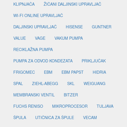
KLIPNJAČA
ŽIČANI DALJINSKI UPRAVLJAČ
WI-FI ONLINE UPRAVLJAČ
DALJINSKI UPRAVLJAČ
HISENSE
GUNTNER
VALUE
VAGE
VAKUM PUMPA
RECIKLAŽNA PUMPA
PUMPA ZA ODVOD KONDEZATA
PRIKLJUČAK
FRIGOMEC
EBM
EBM PAPST
HIDRIA
SPAL
ZIEHL-ABEGG
SKL
WEIGUANG
MEMBRANSKI VENTIL
BITZER
FUCHS RENISO
MIKROPROCESOR
TULJAVA
ŠPULA
UTIČNICA ZA ŠPULE
VECAM