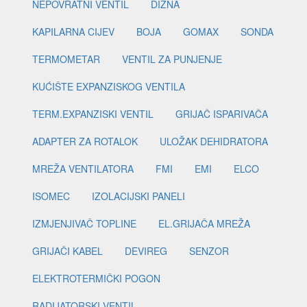
NEPOVRATNI VENTIL
DIZNA
KAPILARNA CIJEV
BOJA
GOMAX
SONDA
TERMOMETAR
VENTIL ZA PUNJENJE
KUĆIŠTE EXPANZISKOG VENTILA
TERM.EXPANZISKI VENTIL
GRIJAČ ISPARIVAČA
ADAPTER ZA ROTALOK
ULOŽAK DEHIDRATORA
MREŽA VENTILATORA
FMI
EMI
ELCO
ISOMEC
IZOLACIJSKI PANELI
IZMJENJIVAČ TOPLINE
EL.GRIJAČA MREŽA
GRIJAČI KABEL
DEVIREG
SENZOR
ELEKTROTERMIČKI POGON
RADIJATORSKI VENTIL