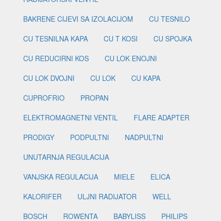
BAKRENE CIJEVI SA IZOLACIJOM
CU TESNILO
CU TESNILNA KAPA
CU T KOSI
CU SPOJKA
CU REDUCIRNI KOS
CU LOK ENOJNI
CU LOK DVOJNI
CU LOK
CU KAPA
CUPROFRIO
PROPAN
ELEKTROMAGNETNI VENTIL
FLARE ADAPTER
PRODIGY
PODPULTNI
NADPULTNI
UNUTARNJA REGULACIJA
VANJSKA REGULACIJA
MIELE
ELICA
KALORIFER
ULJNI RADIJATOR
WELL
BOSCH
ROWENTA
BABYLISS
PHILIPS