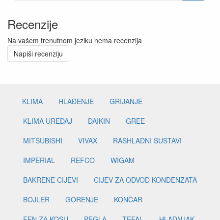
Recenzije
Na vašem trenutnom jeziku nema recenzija
Napiši recenziju
KLIMA
HLAĐENJE
GRIJANJE
KLIMA UREĐAJ
DAIKIN
GREE
MITSUBISHI
VIVAX
RASHLADNI SUSTAVI
IMPERIAL
REFCO
WIGAM
BAKRENE CIJEVI
CIJEV ZA ODVOD KONDENZATA
BOJLER
GORENJE
KONČAR
FEN ZA KOSU
PEGLA
TEFAL
HLADNJAK