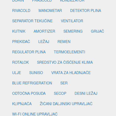
DORIN
FRASCOLD
KONDEZATOR
RIVACOLD
MANOMETAR
DETEKTOR PLINA
SEPARATOR TEKUĆINE
VENTILATOR
KUTNIK
AMORTIZER
SEMERING
GRIJAČ
PREKIDAČ
LEŽAJ
REMEN
REGULATOR PLINA
TERMOELEMENTI
ROTALOK
SREDSTVO ZA ČIŠĆENJE KLIMA
ULJE
SUNISO
VRATA ZA HLADNJAČE
BLUE REFRIGERATION
SER
ODTOČNA POSUDA
SECOP
DESNI LEŽAJ
KLIPNJAČA
ŽIČANI DALJINSKI UPRAVLJAČ
WI-FI ONLINE UPRAVLJAČ