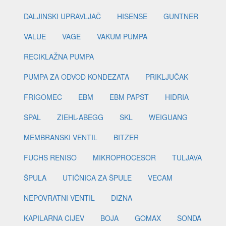
DALJINSKI UPRAVLJAČ
HISENSE
GUNTNER
VALUE
VAGE
VAKUM PUMPA
RECIKLAŽNA PUMPA
PUMPA ZA ODVOD KONDEZATA
PRIKLJUČAK
FRIGOMEC
EBM
EBM PAPST
HIDRIA
SPAL
ZIEHL-ABEGG
SKL
WEIGUANG
MEMBRANSKI VENTIL
BITZER
FUCHS RENISO
MIKROPROCESOR
TULJAVA
ŠPULA
UTIČNICA ZA ŠPULE
VECAM
NEPOVRATNI VENTIL
DIZNA
KAPILARNA CIJEV
BOJA
GOMAX
SONDA