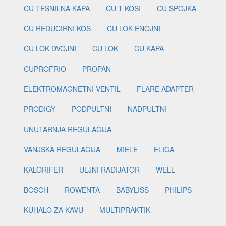
CU TESNILNA KAPA
CU T KOSI
CU SPOJKA
CU REDUCIRNI KOS
CU LOK ENOJNI
CU LOK DVOJNI
CU LOK
CU KAPA
CUPROFRIO
PROPAN
ELEKTROMAGNETNI VENTIL
FLARE ADAPTER
PRODIGY
PODPULTNI
NADPULTNI
UNUTARNJA REGULACIJA
VANJSKA REGULACIJA
MIELE
ELICA
KALORIFER
ULJNI RADIJATOR
WELL
BOSCH
ROWENTA
BABYLISS
PHILIPS
KUHALO ZA KAVU
MULTIPRAKTIK