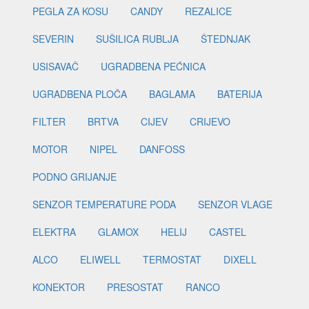
PEGLA ZA KOSU
CANDY
REZALICE
SEVERIN
SUŠILICA RUBLJA
ŠTEDNJAK
USISAVAČ
UGRADBENA PEĆNICA
UGRADBENA PLOČA
BAGLAMA
BATERIJA
FILTER
BRTVA
CIJEV
CRIJEVO
MOTOR
NIPEL
DANFOSS
PODNO GRIJANJE
SENZOR TEMPERATURE PODA
SENZOR VLAGE
ELEKTRA
GLAMOX
HELIJ
CASTEL
ALCO
ELIWELL
TERMOSTAT
DIXELL
KONEKTOR
PRESOSTAT
RANCO