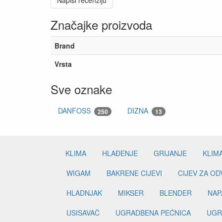
Napiši recenziju
Značajke proizvoda
Brand
Vrsta
Sve oznake
DANFOSS
DIZNA
250
13
KLIMA
HLAĐENJE
GRIJANJE
KLIM
WIGAM
BAKRENE CIJEVI
CIJEV ZA O
HLADNJAK
MIKSER
BLENDER
NAP
USISAVAČ
UGRADBENA PEĆNICA
UGR