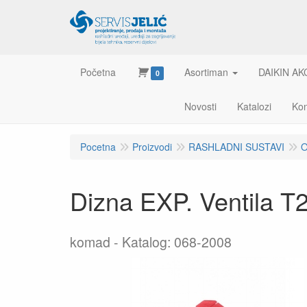
Početna
Asortiman
DAIKIN AK
0
Novosti
Katalozi
Kon
Pocetna
Proizvodi
RASHLADNI SUSTAVI
O
Dizna EXP. Ventila 
komad
Katalog: 068-2008