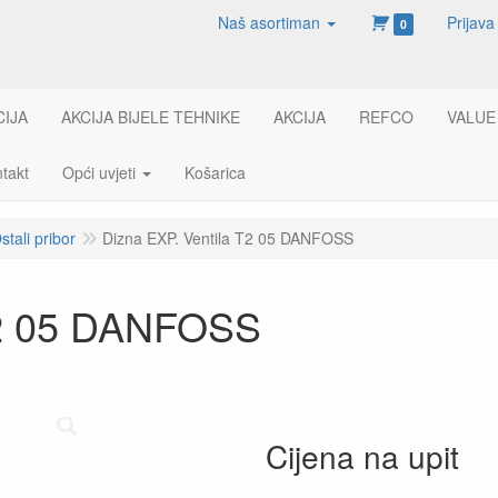
Naš asortiman
Prijava
0
CIJA
AKCIJA BIJELE TEHNIKE
AKCIJA
REFCO
VALUE
takt
Opći uvjeti
Košarica
stali pribor
Dizna EXP. Ventila T2 05 DANFOSS
T2 05 DANFOSS
Cijena na upit