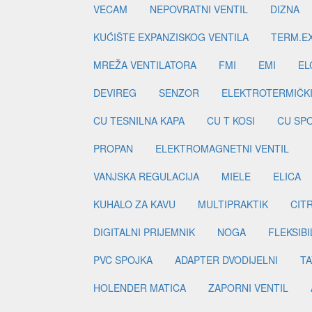
VECAM
NEPOVRATNI VENTIL
DIZNA
KUĆIŠTE EXPANZISKOG VENTILA
TERM.EX
MREŽA VENTILATORA
FMI
EMI
EL
DEVIREG
SENZOR
ELEKTROTERMIČK
CU TESNILNA KAPA
CU T KOSI
CU SP
PROPAN
ELEKTROMAGNETNI VENTIL
VANJSKA REGULACIJA
MIELE
ELICA
KUHALO ZA KAVU
MULTIPRAKTIK
CIT
DIGITALNI PRIJEMNIK
NOGA
FLEKSIBI
PVC SPOJKA
ADAPTER DVODIJELNI
TA
HOLENDER MATICA
ZAPORNI VENTIL