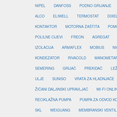
NIPEL
DANFOSS
PODNO GRIJANJE
ALCO
ELIWELL
TERMOSTAT
DIXE
KONTAKTOR
MOTORNA ZAŠTITA
POM
POLILNE CIJEVI
FREON
AGREGAT
IZOLACIJA
ARMAFLEX
MOBIUS
N
KONDEZATOR
RIVACOLD
MANOMETA
SEMERING
GRIJAČ
PREKIDAČ
LE
ULJE
SUNISO
VRATA ZA HLADNJAČE
ŽIČANI DALJINSKI UPRAVLJAČ
WI-FI ONL
RECIKLAŽNA PUMPA
PUMPA ZA ODVOD K
SKL
WEIGUANG
MEMBRANSKI VENTIL