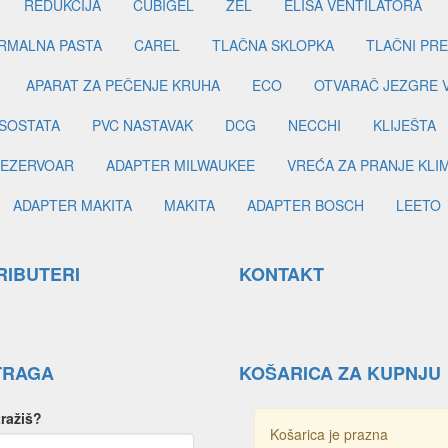
REDUKCIJA
CUBIGEL
ZEL
ELISA VENTILATORA
RMALNA PASTA
CAREL
TLAČNA SKLOPKA
TLAČNI PR
APARAT ZA PEČENJE KRUHA
ECO
OTVARAČ JEZGRE 
SOSTATA
PVC NASTAVAK
DCG
NECCHI
KLIJEŠTA
EZERVOAR
ADAPTER MILWAUKEE
VREĆA ZA PRANJE KLI
ADAPTER MAKITA
MAKITA
ADAPTER BOSCH
LEETO
RIBUTERI
KONTAKT
TRAGA
KOŠARICA ZA KUPNJU
tražiš?
Košarica je prazna