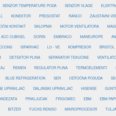
SENZOR TEMPERATURE PODA
SENZOR VLAGE
ELEKTR
LL
KONEKTOR
PRESOSTAT
RANCO
ZAUSTAVNI VE
OĆNI KONTAKT
SKLOPNIK
MOTOR VENTILATORA
MAGN
ACC CUBIGEL
DORIN
EMBRACO
MANEUROPE
AN
ICCONS
ISPARIVAČ
LU - VE
KOMPRESOR
BRISTOL
R
DETEKTOR PLINA
SEPARATOR TEKUĆINE
VENTILAT
ŽAJ
REMEN
REGULATOR PLINA
TERMOELEMENTI
BLUE REFRIGERATION
SER
ODTOČNA POSUDA
SE
INE UPRAVLJAČ
DALJINSKI UPRAVLJAČ
HISENSE
GUNT
ONDEZATA
PRIKLJUČAK
FRIGOMEC
EBM
EBM PAP
BITZER
FUCHS RENISO
MIKROPROCESOR
TULJ