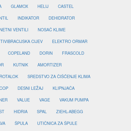
A
GLAMOX
HELIJ
CASTEL
NTIL
INDIKATOR
DEHIDRATOR
ETNI VENTILI
NOSAČ KLIME
TIVIBRACIJSKA CIJEV
ELEKTRO ORMAR
COPELAND
DORIN
FRASCOLD
OR
KUTNIK
AMORTIZER
ROTALOK
SREDSTVO ZA ČIŠĆENJE KLIMA
COP
DESNI LEŽAJ
KLIPNJAČA
NER
VALUE
VAGE
VAKUM PUMPA
ST
HIDRIA
SPAL
ZIEHL-ABEGG
AVA
ŠPULA
UTIČNICA ZA ŠPULE