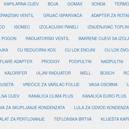
KAPILARNA CIJEV
BOJA
GOMAX
SONDA
TERMO
PANZISKI VENTIL
GRIJAČ ISPARIVAČA
ADAPTER ZA ROTA
CO
ISOMEC
IZOLACIJSKI PANELI
IZMJENJIVAČ TOPLIN
I POGON
RADIJATORSKI VENTIL
BAKRENE CIJEVI SA IZO
OJKA
CU REDUCIRNI KOS
CU LOK ENOJNI
CU LOK DVO
FLARE ADAPTER
PRODIGY
PODPULTNI
NADPULTNI
KALORIFER
ULJNI RADIJATOR
WELL
BOSCH
R
RUSETA
VREĆICE ZA VARILAC FOLIJE
VAGA OSOBNA
LNA CIJEV
KANALICA CLIMA PLUS
KANALICA EURO PLUS
VA ZA SKUPLJANJE KONDENZATA
LULA ZA ODVOD KONDENZA
ALAT ZA PERTLOVANJE
TEFLONSKA BRTVA
KLIJEŠTA KAP