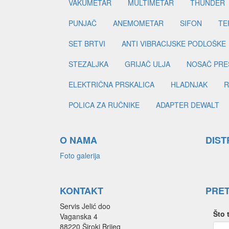
VAKUMETAR
MULTIMETAR
THUNDER
PUNJAČ
ANEMOMETAR
SIFON
TE
SET BRTVI
ANTI VIBRACIJSKE PODLOŠKE
STEZALJKA
GRIJAČ ULJA
NOSAČ PRE
ELEKTRIČNA PRSKALICA
HLADNJAK
R
POLICA ZA RUČNIKE
ADAPTER DEWALT
O NAMA
DIST
Foto galerija
KONTAKT
PRE
Servis Jelić doo
Što 
Vaganska 4
88220 Široki Brijeg