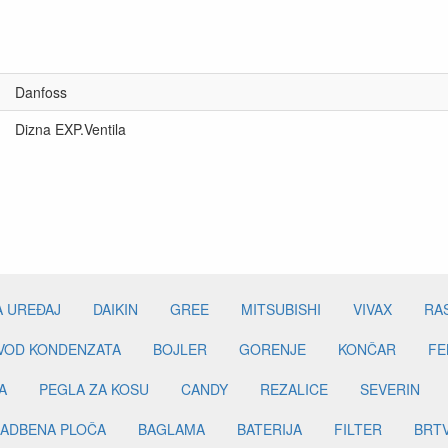
Danfoss
Dizna EXP.Ventila
A UREĐAJ
DAIKIN
GREE
MITSUBISHI
VIVAX
RA
DVOD KONDENZATA
BOJLER
GORENJE
KONČAR
FE
A
PEGLA ZA KOSU
CANDY
REZALICE
SEVERIN
ADBENA PLOČA
BAGLAMA
BATERIJA
FILTER
BRT