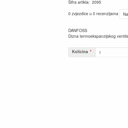
Šifra artikla
:
2095
0 zvjezdice u 0 recenzijama
Na
DANFOSS
Dizna termoekspanzijskog ventila
Kolicina