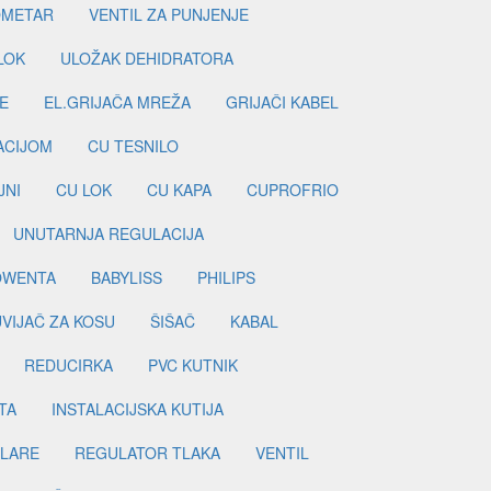
METAR
VENTIL ZA PUNJENJE
LOK
ULOŽAK DEHIDRATORA
E
EL.GRIJAČA MREŽA
GRIJAČI KABEL
LACIJOM
CU TESNILO
JNI
CU LOK
CU KAPA
CUPROFRIO
UNUTARNJA REGULACIJA
OWENTA
BABYLISS
PHILIPS
UVIJAČ ZA KOSU
ŠIŠAČ
KABAL
REDUCIRKA
PVC KUTNIK
TA
INSTALACIJSKA KUTIJA
ILARE
REGULATOR TLAKA
VENTIL