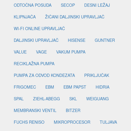
ODTOČNA POSUDA
SECOP
DESNI LEŽAJ
KLIPNJAČA
ŽIČANI DALJINSKI UPRAVLJAČ
WI-FI ONLINE UPRAVLJAČ
DALJINSKI UPRAVLJAČ
HISENSE
GUNTNER
VALUE
VAGE
VAKUM PUMPA
RECIKLAŽNA PUMPA
PUMPA ZA ODVOD KONDEZATA
PRIKLJUČAK
FRIGOMEC
EBM
EBM PAPST
HIDRIA
SPAL
ZIEHL-ABEGG
SKL
WEIGUANG
MEMBRANSKI VENTIL
BITZER
FUCHS RENISO
MIKROPROCESOR
TULJAVA