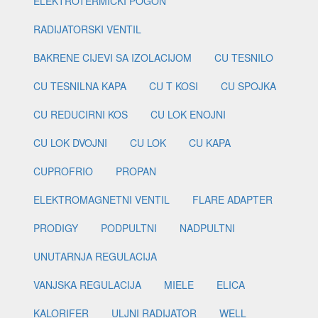
ELEKTROTERMIČKI POGON
RADIJATORSKI VENTIL
BAKRENE CIJEVI SA IZOLACIJOM
CU TESNILO
CU TESNILNA KAPA
CU T KOSI
CU SPOJKA
CU REDUCIRNI KOS
CU LOK ENOJNI
CU LOK DVOJNI
CU LOK
CU KAPA
CUPROFRIO
PROPAN
ELEKTROMAGNETNI VENTIL
FLARE ADAPTER
PRODIGY
PODPULTNI
NADPULTNI
UNUTARNJA REGULACIJA
VANJSKA REGULACIJA
MIELE
ELICA
KALORIFER
ULJNI RADIJATOR
WELL