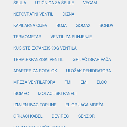
ŠPULA
UTIČNICA ZA ŠPULE
VECAM
NEPOVRATNI VENTIL
DIZNA
KAPILARNA CIJEV
BOJA
GOMAX
SONDA
TERMOMETAR
VENTIL ZA PUNJENJE
KUĆIŠTE EXPANZISKOG VENTILA
TERM.EXPANZISKI VENTIL
GRIJAČ ISPARIVAČA
ADAPTER ZA ROTALOK
ULOŽAK DEHIDRATORA
MREŽA VENTILATORA
FMI
EMI
ELCO
ISOMEC
IZOLACIJSKI PANELI
IZMJENJIVAČ TOPLINE
EL.GRIJAČA MREŽA
GRIJAČI KABEL
DEVIREG
SENZOR