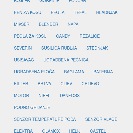
BOJLER
GORENJE
KONČAR
FEN ZA KOSU
PEGLA
TEFAL
HLADNJAK
MIKSER
BLENDER
NAPA
PEGLA ZA KOSU
CANDY
REZALICE
SEVERIN
SUŠILICA RUBLJA
ŠTEDNJAK
USISAVAČ
UGRADBENA PEĆNICA
UGRADBENA PLOČA
BAGLAMA
BATERIJA
FILTER
BRTVA
CIJEV
CRIJEVO
MOTOR
NIPEL
DANFOSS
PODNO GRIJANJE
SENZOR TEMPERATURE PODA
SENZOR VLAGE
ELEKTRA
GLAMOX
HELIJ
CASTEL