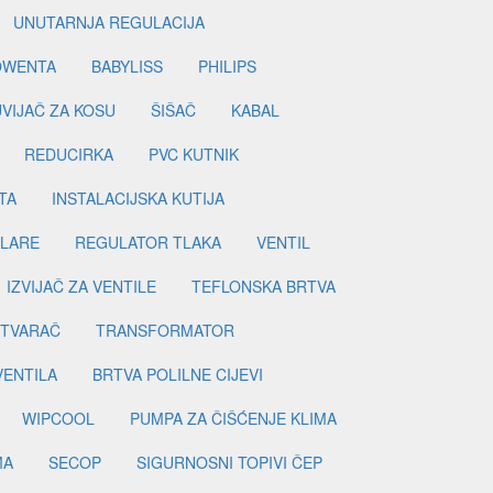
UNUTARNJA REGULACIJA
OWENTA
BABYLISS
PHILIPS
UVIJAČ ZA KOSU
ŠIŠAČ
KABAL
REDUCIRKA
PVC KUTNIK
TA
INSTALACIJSKA KUTIJA
ILARE
REGULATOR TLAKA
VENTIL
IZVIJAČ ZA VENTILE
TEFLONSKA BRTVA
ETVARAČ
TRANSFORMATOR
VENTILA
BRTVA POLILNE CIJEVI
WIPCOOL
PUMPA ZA ČIŠĆENJE KLIMA
MA
SECOP
SIGURNOSNI TOPIVI ČEP