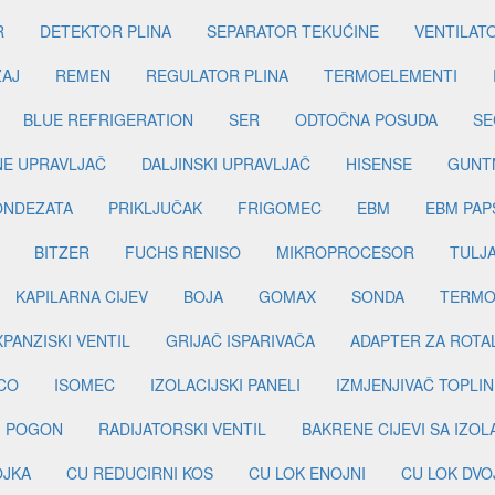
R
DETEKTOR PLINA
SEPARATOR TEKUĆINE
VENTILAT
ŽAJ
REMEN
REGULATOR PLINA
TERMOELEMENTI
BLUE REFRIGERATION
SER
ODTOČNA POSUDA
SE
INE UPRAVLJAČ
DALJINSKI UPRAVLJAČ
HISENSE
GUNT
ONDEZATA
PRIKLJUČAK
FRIGOMEC
EBM
EBM PAP
BITZER
FUCHS RENISO
MIKROPROCESOR
TULJ
KAPILARNA CIJEV
BOJA
GOMAX
SONDA
TERMO
PANZISKI VENTIL
GRIJAČ ISPARIVAČA
ADAPTER ZA ROTA
CO
ISOMEC
IZOLACIJSKI PANELI
IZMJENJIVAČ TOPLIN
I POGON
RADIJATORSKI VENTIL
BAKRENE CIJEVI SA IZO
OJKA
CU REDUCIRNI KOS
CU LOK ENOJNI
CU LOK DVO