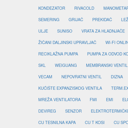
KONDEZATOR
RIVACOLD
MANOMETA
SEMERING
GRIJAČ
PREKIDAČ
LE
ULJE
SUNISO
VRATA ZA HLADNJAČE
ŽIČANI DALJINSKI UPRAVLJAČ
WI-FI ONL
RECIKLAŽNA PUMPA
PUMPA ZA ODVOD K
SKL
WEIGUANG
MEMBRANSKI VENTIL
VECAM
NEPOVRATNI VENTIL
DIZNA
KUĆIŠTE EXPANZISKOG VENTILA
TERM.EX
MREŽA VENTILATORA
FMI
EMI
EL
DEVIREG
SENZOR
ELEKTROTERMIČK
CU TESNILNA KAPA
CU T KOSI
CU SP