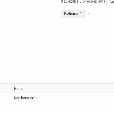
0 zvjezdice u 0 recenzijama
Na
Kolicina
Refco
Kapilarna cijev