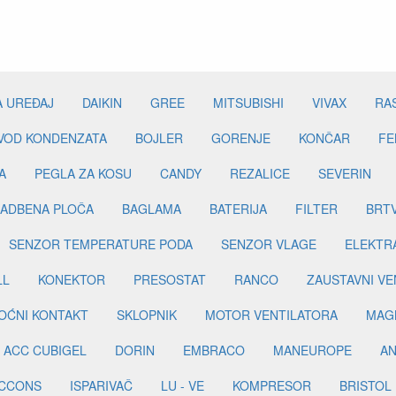
A UREĐAJ
DAIKIN
GREE
MITSUBISHI
VIVAX
RA
DVOD KONDENZATA
BOJLER
GORENJE
KONČAR
FE
A
PEGLA ZA KOSU
CANDY
REZALICE
SEVERIN
ADBENA PLOČA
BAGLAMA
BATERIJA
FILTER
BRT
SENZOR TEMPERATURE PODA
SENZOR VLAGE
ELEKTR
LL
KONEKTOR
PRESOSTAT
RANCO
ZAUSTAVNI VE
OĆNI KONTAKT
SKLOPNIK
MOTOR VENTILATORA
MAGN
ACC CUBIGEL
DORIN
EMBRACO
MANEUROPE
AN
ICCONS
ISPARIVAČ
LU - VE
KOMPRESOR
BRISTOL