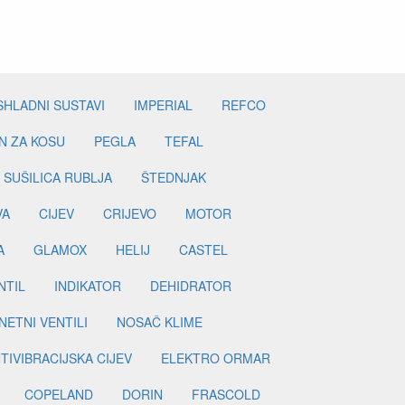
SHLADNI SUSTAVI
IMPERIAL
REFCO
N ZA KOSU
PEGLA
TEFAL
SUŠILICA RUBLJA
ŠTEDNJAK
VA
CIJEV
CRIJEVO
MOTOR
A
GLAMOX
HELIJ
CASTEL
NTIL
INDIKATOR
DEHIDRATOR
ETNI VENTILI
NOSAČ KLIME
TIVIBRACIJSKA CIJEV
ELEKTRO ORMAR
COPELAND
DORIN
FRASCOLD