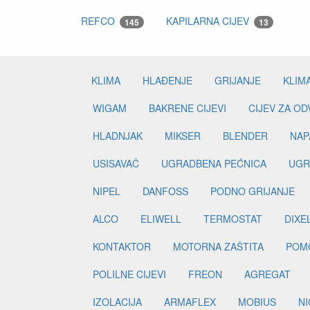
REFCO
KAPILARNA CIJEV
145
13
KLIMA
HLAĐENJE
GRIJANJE
KLIM
WIGAM
BAKRENE CIJEVI
CIJEV ZA O
HLADNJAK
MIKSER
BLENDER
NAP
USISAVAČ
UGRADBENA PEĆNICA
UGR
NIPEL
DANFOSS
PODNO GRIJANJE
ALCO
ELIWELL
TERMOSTAT
DIXE
KONTAKTOR
MOTORNA ZAŠTITA
POM
POLILNE CIJEVI
FREON
AGREGAT
IZOLACIJA
ARMAFLEX
MOBIUS
N