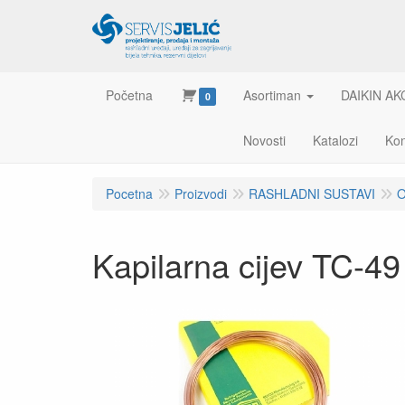
Početna
Asortiman
DAIKIN AK
0
Novosti
Katalozi
Kon
Pocetna
Proizvodi
RASHLADNI SUSTAVI
O
Kapilarna cijev TC