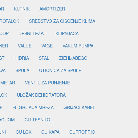
OR
KUTNIK
AMORTIZER
ROTALOK
SREDSTVO ZA ČIŠĆENJE KLIMA
COP
DESNI LEŽAJ
KLIPNJAČA
NER
VALUE
VAGE
VAKUM PUMPA
ST
HIDRIA
SPAL
ZIEHL-ABEGG
AVA
ŠPULA
UTIČNICA ZA ŠPULE
METAR
VENTIL ZA PUNJENJE
LOK
ULOŽAK DEHIDRATORA
E
EL.GRIJAČA MREŽA
GRIJAČI KABEL
LACIJOM
CU TESNILO
JNI
CU LOK
CU KAPA
CUPROFRIO