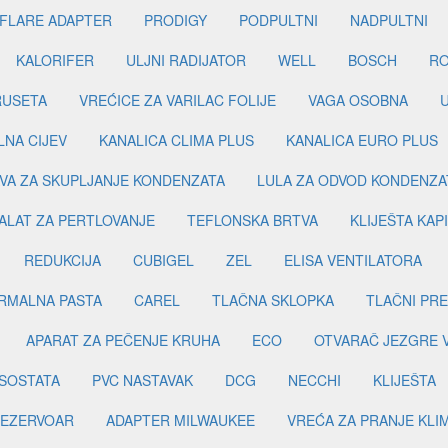
FLARE ADAPTER
PRODIGY
PODPULTNI
NADPULTNI
KALORIFER
ULJNI RADIJATOR
WELL
BOSCH
R
RUSETA
VREĆICE ZA VARILAC FOLIJE
VAGA OSOBNA
LNA CIJEV
KANALICA CLIMA PLUS
KANALICA EURO PLUS
VA ZA SKUPLJANJE KONDENZATA
LULA ZA ODVOD KONDENZA
ALAT ZA PERTLOVANJE
TEFLONSKA BRTVA
KLIJEŠTA KAP
REDUKCIJA
CUBIGEL
ZEL
ELISA VENTILATORA
RMALNA PASTA
CAREL
TLAČNA SKLOPKA
TLAČNI PR
APARAT ZA PEČENJE KRUHA
ECO
OTVARAČ JEZGRE 
SOSTATA
PVC NASTAVAK
DCG
NECCHI
KLIJEŠTA
EZERVOAR
ADAPTER MILWAUKEE
VREĆA ZA PRANJE KLI