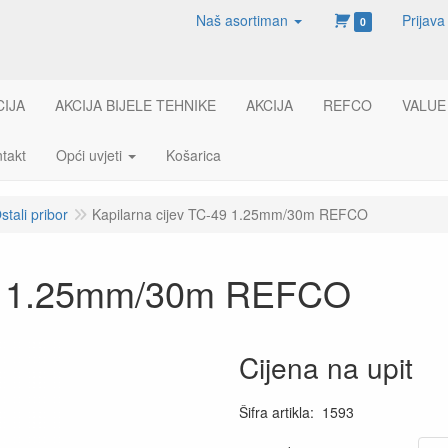
Naš asortiman
Prijava
0
CIJA
AKCIJA BIJELE TEHNIKE
AKCIJA
REFCO
VALUE
takt
Opći uvjeti
Košarica
stali pribor
Kapilarna cijev TC-49 1.25mm/30m REFCO
-49 1.25mm/30m REFCO
Cijena na upit
Šifra artikla
:
1593