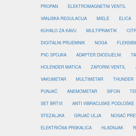
PROPAN
ELEKTROMAGNETNI VENTIL
VANJSKA REGULACIJA
MIELE
ELICA
KUHALO ZA KAVU
MULTIPRAKTIK
CIT
DIGITALNI PRIJEMNIK
NOGA
FLEKSIBI
PVC SPOJKA
ADAPTER DVODIJELNI
TA
HOLENDER MATICA
ZAPORNI VENTIL
VAKUMETAR
MULTIMETAR
THUNDER
PUNJAČ
ANEMOMETAR
SIFON
TE
SET BRTVI
ANTI VIBRACIJSKE PODLOŠKE
STEZALJKA
GRIJAČ ULJA
NOSAČ PRE
ELEKTRIČNA PRSKALICA
HLADNJAK
R