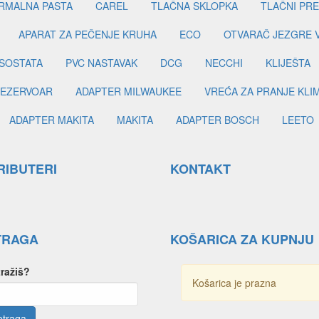
RMALNA PASTA
CAREL
TLAČNA SKLOPKA
TLAČNI PR
APARAT ZA PEČENJE KRUHA
ECO
OTVARAČ JEZGRE 
SOSTATA
PVC NASTAVAK
DCG
NECCHI
KLIJEŠTA
EZERVOAR
ADAPTER MILWAUKEE
VREĆA ZA PRANJE KLI
ADAPTER MAKITA
MAKITA
ADAPTER BOSCH
LEETO
RIBUTERI
KONTAKT
TRAGA
KOŠARICA ZA KUPNJU
tražiš?
Košarica je prazna