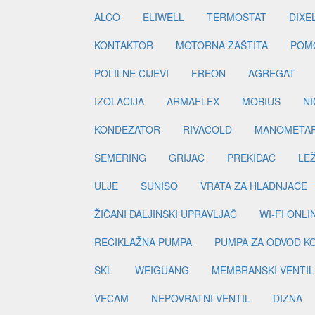
ALCO
ELIWELL
TERMOSTAT
DIXE
KONTAKTOR
MOTORNA ZAŠTITA
POM
POLILNE CIJEVI
FREON
AGREGAT
IZOLACIJA
ARMAFLEX
MOBIUS
N
KONDEZATOR
RIVACOLD
MANOMETA
SEMERING
GRIJAČ
PREKIDAČ
LE
ULJE
SUNISO
VRATA ZA HLADNJAČE
ŽIČANI DALJINSKI UPRAVLJAČ
WI-FI ONL
RECIKLAŽNA PUMPA
PUMPA ZA ODVOD K
SKL
WEIGUANG
MEMBRANSKI VENTIL
VECAM
NEPOVRATNI VENTIL
DIZNA