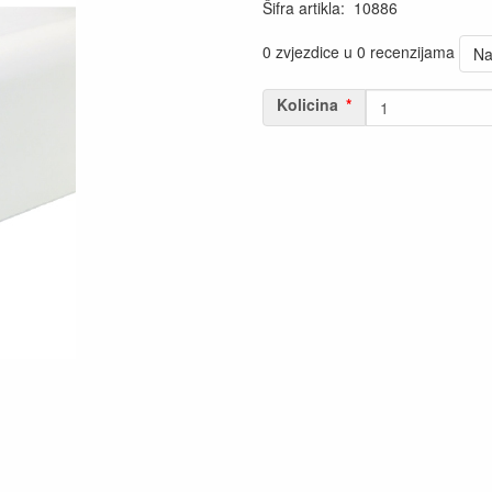
Šifra artikla
:
10886
0 zvjezdice u 0 recenzijama
Na
Kolicina