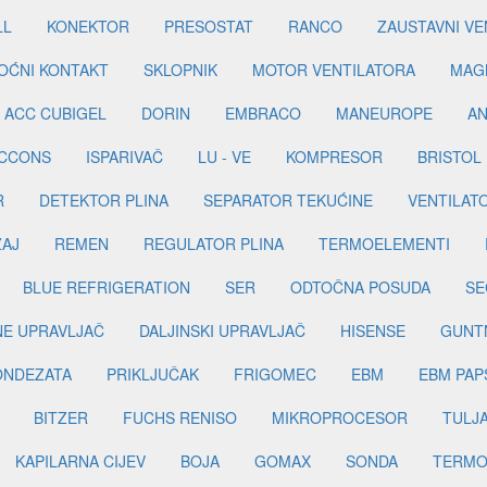
LL
KONEKTOR
PRESOSTAT
RANCO
ZAUSTAVNI VE
OĆNI KONTAKT
SKLOPNIK
MOTOR VENTILATORA
MAGN
ACC CUBIGEL
DORIN
EMBRACO
MANEUROPE
AN
ICCONS
ISPARIVAČ
LU - VE
KOMPRESOR
BRISTOL
R
DETEKTOR PLINA
SEPARATOR TEKUĆINE
VENTILAT
ŽAJ
REMEN
REGULATOR PLINA
TERMOELEMENTI
BLUE REFRIGERATION
SER
ODTOČNA POSUDA
SE
INE UPRAVLJAČ
DALJINSKI UPRAVLJAČ
HISENSE
GUNT
ONDEZATA
PRIKLJUČAK
FRIGOMEC
EBM
EBM PAP
BITZER
FUCHS RENISO
MIKROPROCESOR
TULJ
KAPILARNA CIJEV
BOJA
GOMAX
SONDA
TERMO