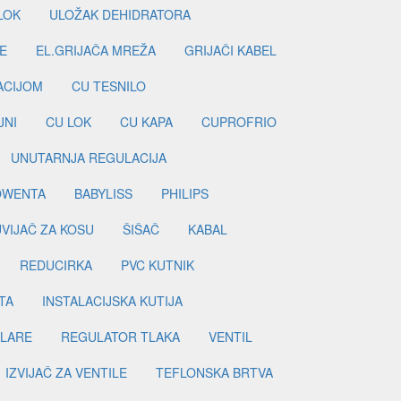
LOK
ULOŽAK DEHIDRATORA
E
EL.GRIJAČA MREŽA
GRIJAČI KABEL
LACIJOM
CU TESNILO
JNI
CU LOK
CU KAPA
CUPROFRIO
UNUTARNJA REGULACIJA
OWENTA
BABYLISS
PHILIPS
UVIJAČ ZA KOSU
ŠIŠAČ
KABAL
REDUCIRKA
PVC KUTNIK
TA
INSTALACIJSKA KUTIJA
ILARE
REGULATOR TLAKA
VENTIL
IZVIJAČ ZA VENTILE
TEFLONSKA BRTVA