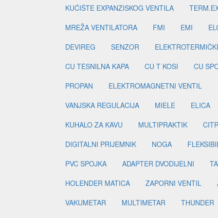
KUĆIŠTE EXPANZISKOG VENTILA
TERM.EX
MREŽA VENTILATORA
FMI
EMI
EL
DEVIREG
SENZOR
ELEKTROTERMIČK
CU TESNILNA KAPA
CU T KOSI
CU SP
PROPAN
ELEKTROMAGNETNI VENTIL
VANJSKA REGULACIJA
MIELE
ELICA
KUHALO ZA KAVU
MULTIPRAKTIK
CIT
DIGITALNI PRIJEMNIK
NOGA
FLEKSIBI
PVC SPOJKA
ADAPTER DVODIJELNI
TA
HOLENDER MATICA
ZAPORNI VENTIL
VAKUMETAR
MULTIMETAR
THUNDER