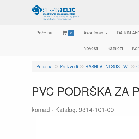
Početna
Asortiman
DAIKIN AK
0
Novosti
Katalozi
Kon
Pocetna
Proizvodi
RASHLADNI SUSTAVI
O
PVC PODRŠKA ZA P
komad
Katalog: 9814-101-00