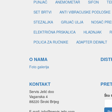
PUNJAČ
ANEMOMETAR
SIFON
TE
SET BRTVI
ANTI VIBRACIJSKE PODLOŠKE
STEZALJKA
GRIJAČ ULJA
NOSAČ PRE
ELEKTRIČNA PRSKALICA
HLADNJAK
R
POLICA ZA RUČNIKE
ADAPTER DEWALT
O NAMA
DIST
Foto galerija
KONTAKT
PRE
Servis Jelić doo
Što 
Vaganska 4
88220 Široki Brijeg
E-mail: info@servis-jelic.com