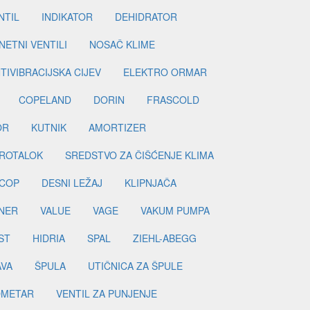
NTIL
INDIKATOR
DEHIDRATOR
ETNI VENTILI
NOSAČ KLIME
TIVIBRACIJSKA CIJEV
ELEKTRO ORMAR
COPELAND
DORIN
FRASCOLD
OR
KUTNIK
AMORTIZER
ROTALOK
SREDSTVO ZA ČIŠĆENJE KLIMA
COP
DESNI LEŽAJ
KLIPNJAČA
NER
VALUE
VAGE
VAKUM PUMPA
ST
HIDRIA
SPAL
ZIEHL-ABEGG
AVA
ŠPULA
UTIČNICA ZA ŠPULE
METAR
VENTIL ZA PUNJENJE