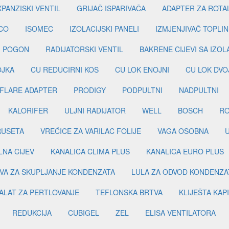
PANZISKI VENTIL
GRIJAČ ISPARIVAČA
ADAPTER ZA ROTA
CO
ISOMEC
IZOLACIJSKI PANELI
IZMJENJIVAČ TOPLIN
I POGON
RADIJATORSKI VENTIL
BAKRENE CIJEVI SA IZO
OJKA
CU REDUCIRNI KOS
CU LOK ENOJNI
CU LOK DVO
FLARE ADAPTER
PRODIGY
PODPULTNI
NADPULTNI
KALORIFER
ULJNI RADIJATOR
WELL
BOSCH
R
RUSETA
VREĆICE ZA VARILAC FOLIJE
VAGA OSOBNA
LNA CIJEV
KANALICA CLIMA PLUS
KANALICA EURO PLUS
VA ZA SKUPLJANJE KONDENZATA
LULA ZA ODVOD KONDENZA
ALAT ZA PERTLOVANJE
TEFLONSKA BRTVA
KLIJEŠTA KAP
REDUKCIJA
CUBIGEL
ZEL
ELISA VENTILATORA