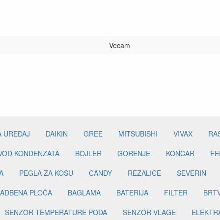
Vecam
A UREĐAJ
DAIKIN
GREE
MITSUBISHI
VIVAX
RA
DVOD KONDENZATA
BOJLER
GORENJE
KONČAR
FE
A
PEGLA ZA KOSU
CANDY
REZALICE
SEVERIN
ADBENA PLOČA
BAGLAMA
BATERIJA
FILTER
BRT
SENZOR TEMPERATURE PODA
SENZOR VLAGE
ELEKTR