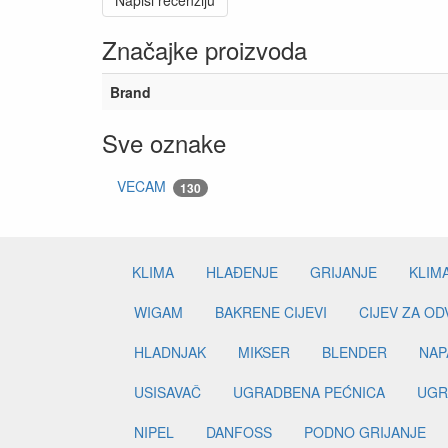
Napiši recenziju
Značajke proizvoda
Brand
Sve oznake
VECAM
130
KLIMA
HLAĐENJE
GRIJANJE
KLIM
WIGAM
BAKRENE CIJEVI
CIJEV ZA O
HLADNJAK
MIKSER
BLENDER
NAP
USISAVAČ
UGRADBENA PEĆNICA
UGR
NIPEL
DANFOSS
PODNO GRIJANJE