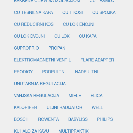
BAKRENE CIJEVI SA IZOLACIJOM
CU TESNILO
CU TESNILNA KAPA
CU T KOSI
CU SPOJKA
CU REDUCIRNI KOS
CU LOK ENOJNI
CU LOK DVOJNI
CU LOK
CU KAPA
CUPROFRIO
PROPAN
ELEKTROMAGNETNI VENTIL
FLARE ADAPTER
PRODIGY
PODPULTNI
NADPULTNI
UNUTARNJA REGULACIJA
VANJSKA REGULACIJA
MIELE
ELICA
KALORIFER
ULJNI RADIJATOR
WELL
BOSCH
ROWENTA
BABYLISS
PHILIPS
KUHALO ZA KAVU
MULTIPRAKTIK