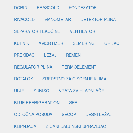
DORIN
FRASCOLD
KONDEZATOR
RIVACOLD
MANOMETAR
DETEKTOR PLINA
SEPARATOR TEKUĆINE
VENTILATOR
KUTNIK
AMORTIZER
SEMERING
GRIJAČ
PREKIDAČ
LEŽAJ
REMEN
REGULATOR PLINA
TERMOELEMENTI
ROTALOK
SREDSTVO ZA ČIŠĆENJE KLIMA
ULJE
SUNISO
VRATA ZA HLADNJAČE
BLUE REFRIGERATION
SER
ODTOČNA POSUDA
SECOP
DESNI LEŽAJ
KLIPNJAČA
ŽIČANI DALJINSKI UPRAVLJAČ