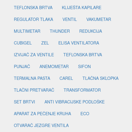
TEFLONSKA BRTVA
KLIJEŠTA KAPILARE
REGULATOR TLAKA
VENTIL
VAKUMETAR
MULTIMETAR
THUNDER
REDUKCIJA
CUBIGEL
ZEL
ELISA VENTILATORA
IZVIJAČ ZA VENTILE
TEFLONSKA BRTVA
PUNJAČ
ANEMOMETAR
SIFON
TERMALNA PASTA
CAREL
TLAČNA SKLOPKA
TLAČNI PRETVARAČ
TRANSFORMATOR
SET BRTVI
ANTI VIBRACIJSKE PODLOŠKE
APARAT ZA PEČENJE KRUHA
ECO
OTVARAČ JEZGRE VENTILA