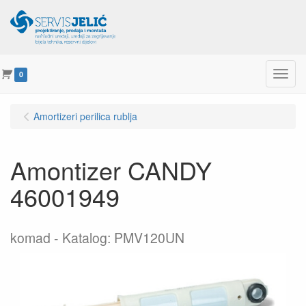
Menu
0
Amortizeri perilica rublja
Amontizer CANDY
46001949
komad
Katalog: PMV120UN