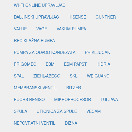
WI-FI ONLINE UPRAVLJAČ
DALJINSKI UPRAVLJAČ
HISENSE
GUNTNER
VALUE
VAGE
VAKUM PUMPA
RECIKLAŽNA PUMPA
PUMPA ZA ODVOD KONDEZATA
PRIKLJUČAK
FRIGOMEC
EBM
EBM PAPST
HIDRIA
SPAL
ZIEHL-ABEGG
SKL
WEIGUANG
MEMBRANSKI VENTIL
BITZER
FUCHS RENISO
MIKROPROCESOR
TULJAVA
ŠPULA
UTIČNICA ZA ŠPULE
VECAM
NEPOVRATNI VENTIL
DIZNA