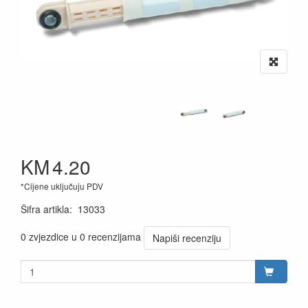
KM
4.20
*Cijene uključuju PDV
Šifra artikla
:
13033
0 zvjezdice u 0 recenzijama
Napiši recenziju