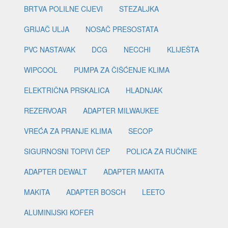
BRTVA POLILNE CIJEVI
STEZALJKA
GRIJAČ ULJA
NOSAČ PRESOSTATA
PVC NASTAVAK
DCG
NECCHI
KLIJEŠTA
WIPCOOL
PUMPA ZA ČIŠĆENJE KLIMA
ELEKTRIČNA PRSKALICA
HLADNJAK
REZERVOAR
ADAPTER MILWAUKEE
VREĆA ZA PRANJE KLIMA
SECOP
SIGURNOSNI TOPIVI ČEP
POLICA ZA RUČNIKE
ADAPTER DEWALT
ADAPTER MAKITA
MAKITA
ADAPTER BOSCH
LEETO
ALUMINIJSKI KOFER