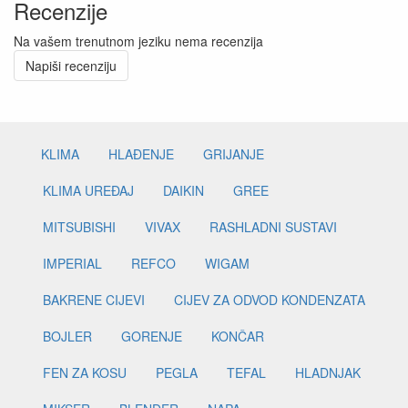
Recenzije
Na vašem trenutnom jeziku nema recenzija
Napiši recenziju
KLIMA
HLAĐENJE
GRIJANJE
KLIMA UREĐAJ
DAIKIN
GREE
MITSUBISHI
VIVAX
RASHLADNI SUSTAVI
IMPERIAL
REFCO
WIGAM
BAKRENE CIJEVI
CIJEV ZA ODVOD KONDENZATA
BOJLER
GORENJE
KONČAR
FEN ZA KOSU
PEGLA
TEFAL
HLADNJAK