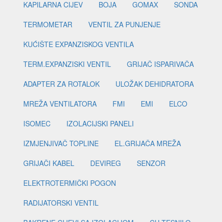
KAPILARNA CIJEV
BOJA
GOMAX
SONDA
TERMOMETAR
VENTIL ZA PUNJENJE
KUĆIŠTE EXPANZISKOG VENTILA
TERM.EXPANZISKI VENTIL
GRIJAČ ISPARIVAČA
ADAPTER ZA ROTALOK
ULOŽAK DEHIDRATORA
MREŽA VENTILATORA
FMI
EMI
ELCO
ISOMEC
IZOLACIJSKI PANELI
IZMJENJIVAČ TOPLINE
EL.GRIJAČA MREŽA
GRIJAČI KABEL
DEVIREG
SENZOR
ELEKTROTERMIČKI POGON
RADIJATORSKI VENTIL