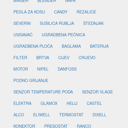
MIKSER
BLENDER
NAPA
PEGLA ZA KOSU
CANDY
REZALICE
SEVERIN
SUŠILICA RUBLJA
ŠTEDNJAK
USISAVAČ
UGRADBENA PEĆNICA
UGRADBENA PLOČA
BAGLAMA
BATERIJA
FILTER
BRTVA
CIJEV
CRIJEVO
MOTOR
NIPEL
DANFOSS
PODNO GRIJANJE
SENZOR TEMPERATURE PODA
SENZOR VLAGE
ELEKTRA
GLAMOX
HELIJ
CASTEL
ALCO
ELIWELL
TERMOSTAT
DIXELL
KONEKTOR
PRESOSTAT
RANCO