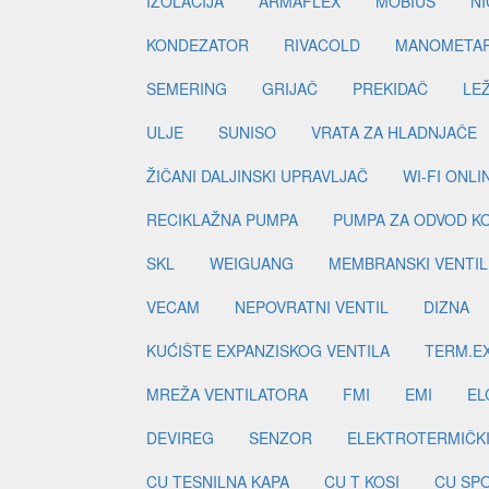
IZOLACIJA
ARMAFLEX
MOBIUS
N
KONDEZATOR
RIVACOLD
MANOMETA
SEMERING
GRIJAČ
PREKIDAČ
LE
ULJE
SUNISO
VRATA ZA HLADNJAČE
ŽIČANI DALJINSKI UPRAVLJAČ
WI-FI ONL
RECIKLAŽNA PUMPA
PUMPA ZA ODVOD K
SKL
WEIGUANG
MEMBRANSKI VENTIL
VECAM
NEPOVRATNI VENTIL
DIZNA
KUĆIŠTE EXPANZISKOG VENTILA
TERM.EX
MREŽA VENTILATORA
FMI
EMI
EL
DEVIREG
SENZOR
ELEKTROTERMIČK
CU TESNILNA KAPA
CU T KOSI
CU SP