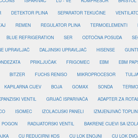
ICCONS
ISPARIVAČ
LU - VE
KOMPRESOR
BRISTOL
R
DETEKTOR PLINA
SEPARATOR TEKUĆINE
VENTILAT
ŽAJ
REMEN
REGULATOR PLINA
TERMOELEMENTI
BLUE REFRIGERATION
SER
ODTOČNA POSUDA
SE
INE UPRAVLJAČ
DALJINSKI UPRAVLJAČ
HISENSE
GUNT
ONDEZATA
PRIKLJUČAK
FRIGOMEC
EBM
EBM PAP
BITZER
FUCHS RENISO
MIKROPROCESOR
TULJ
KAPILARNA CIJEV
BOJA
GOMAX
SONDA
TERMO
PANZISKI VENTIL
GRIJAČ ISPARIVAČA
ADAPTER ZA ROTA
CO
ISOMEC
IZOLACIJSKI PANELI
IZMJENJIVAČ TOPLIN
I POGON
RADIJATORSKI VENTIL
BAKRENE CIJEVI SA IZO
OJKA
CU REDUCIRNI KOS
CU LOK ENOJNI
CU LOK DVO