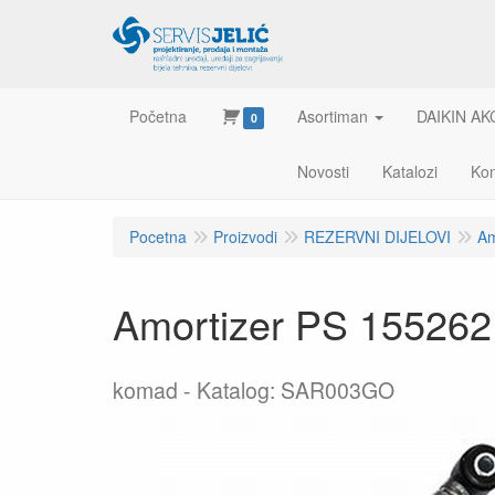
Početna
Asortiman
DAIKIN AK
0
Novosti
Katalozi
Kon
Pocetna
Proizvodi
REZERVNI DIJELOVI
Am
Amortizer PS 155262
komad
Katalog: SAR003GO