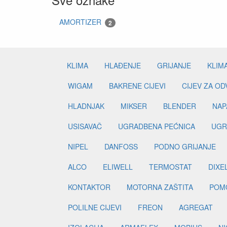
AMORTIZER
2
KLIMA
HLAĐENJE
GRIJANJE
KLIM
WIGAM
BAKRENE CIJEVI
CIJEV ZA O
HLADNJAK
MIKSER
BLENDER
NAP
USISAVAČ
UGRADBENA PEĆNICA
UGR
NIPEL
DANFOSS
PODNO GRIJANJE
ALCO
ELIWELL
TERMOSTAT
DIXE
KONTAKTOR
MOTORNA ZAŠTITA
POM
POLILNE CIJEVI
FREON
AGREGAT