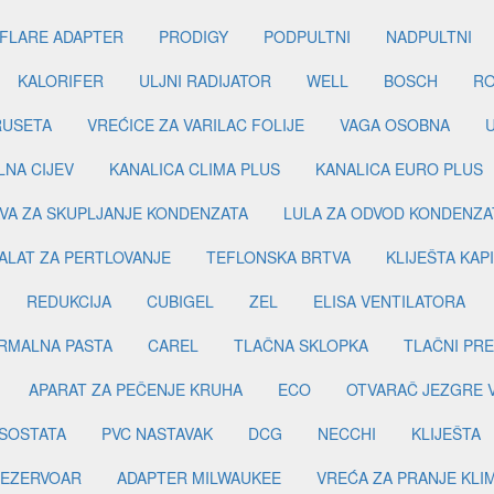
FLARE ADAPTER
PRODIGY
PODPULTNI
NADPULTNI
KALORIFER
ULJNI RADIJATOR
WELL
BOSCH
R
RUSETA
VREĆICE ZA VARILAC FOLIJE
VAGA OSOBNA
LNA CIJEV
KANALICA CLIMA PLUS
KANALICA EURO PLUS
VA ZA SKUPLJANJE KONDENZATA
LULA ZA ODVOD KONDENZA
ALAT ZA PERTLOVANJE
TEFLONSKA BRTVA
KLIJEŠTA KAP
REDUKCIJA
CUBIGEL
ZEL
ELISA VENTILATORA
RMALNA PASTA
CAREL
TLAČNA SKLOPKA
TLAČNI PR
APARAT ZA PEČENJE KRUHA
ECO
OTVARAČ JEZGRE 
SOSTATA
PVC NASTAVAK
DCG
NECCHI
KLIJEŠTA
EZERVOAR
ADAPTER MILWAUKEE
VREĆA ZA PRANJE KLI