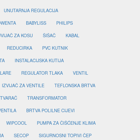
UNUTARNJA REGULACIJA
OWENTA
BABYLISS
PHILIPS
UVIJAČ ZA KOSU
ŠIŠAČ
KABAL
REDUCIRKA
PVC KUTNIK
TA
INSTALACIJSKA KUTIJA
ILARE
REGULATOR TLAKA
VENTIL
IZVIJAČ ZA VENTILE
TEFLONSKA BRTVA
ETVARAČ
TRANSFORMATOR
VENTILA
BRTVA POLILNE CIJEVI
WIPCOOL
PUMPA ZA ČIŠĆENJE KLIMA
MA
SECOP
SIGURNOSNI TOPIVI ČEP