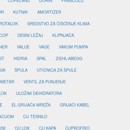
COPELAND
DORIN
FRASCOLD
OR
KUTNIK
AMORTIZER
ROTALOK
SREDSTVO ZA ČIŠĆENJE KLIMA
COP
DESNI LEŽAJ
KLIPNJAČA
NER
VALUE
VAGE
VAKUM PUMPA
ST
HIDRIA
SPAL
ZIEHL-ABEGG
AVA
ŠPULA
UTIČNICA ZA ŠPULE
METAR
VENTIL ZA PUNJENJE
LOK
ULOŽAK DEHIDRATORA
E
EL.GRIJAČA MREŽA
GRIJAČI KABEL
LACIJOM
CU TESNILO
JNI
CU LOK
CU KAPA
CUPROFRIO