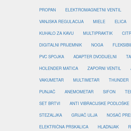
PROPAN
ELEKTROMAGNETNI VENTIL
VANJSKA REGULACIJA
MIELE
ELICA
KUHALO ZA KAVU
MULTIPRAKTIK
CIT
DIGITALNI PRIJEMNIK
NOGA
FLEKSIBI
PVC SPOJKA
ADAPTER DVODIJELNI
TA
HOLENDER MATICA
ZAPORNI VENTIL
VAKUMETAR
MULTIMETAR
THUNDER
PUNJAČ
ANEMOMETAR
SIFON
TE
SET BRTVI
ANTI VIBRACIJSKE PODLOŠKE
STEZALJKA
GRIJAČ ULJA
NOSAČ PRE
ELEKTRIČNA PRSKALICA
HLADNJAK
R