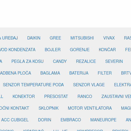
A UREĐAJ
DAIKIN
GREE
MITSUBISHI
VIVAX
RA
DVOD KONDENZATA
BOJLER
GORENJE
KONČAR
FE
A
PEGLA ZA KOSU
CANDY
REZALICE
SEVERIN
ADBENA PLOČA
BAGLAMA
BATERIJA
FILTER
BRT
SENZOR TEMPERATURE PODA
SENZOR VLAGE
ELEKTR
LL
KONEKTOR
PRESOSTAT
RANCO
ZAUSTAVNI VE
OĆNI KONTAKT
SKLOPNIK
MOTOR VENTILATORA
MAGN
ACC CUBIGEL
DORIN
EMBRACO
MANEUROPE
AN