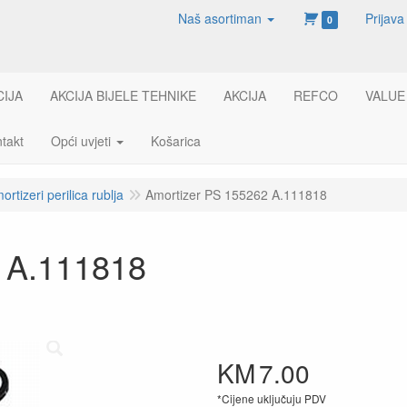
Naš asortiman
Prijava
0
CIJA
AKCIJA BIJELE TEHNIKE
AKCIJA
REFCO
VALUE
takt
Opći uvjeti
Košarica
ortizeri perilica rublja
Amortizer PS 155262 A.111818
 A.111818
KM
7.00
*Cijene uključuju PDV