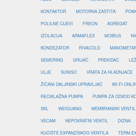
KONTAKTOR
MOTORNA ZAŠTITA
POM
POLILNE CIJEVI
FREON
AGREGAT
IZOLACIJA
ARMAFLEX
MOBIUS
N
KONDEZATOR
RIVACOLD
MANOMETA
SEMERING
GRIJAČ
PREKIDAČ
LE
ULJE
SUNISO
VRATA ZA HLADNJAČE
ŽIČANI DALJINSKI UPRAVLJAČ
WI-FI ONL
RECIKLAŽNA PUMPA
PUMPA ZA ODVOD K
SKL
WEIGUANG
MEMBRANSKI VENTIL
VECAM
NEPOVRATNI VENTIL
DIZNA
KUĆIŠTE EXPANZISKOG VENTILA
TERM.EX