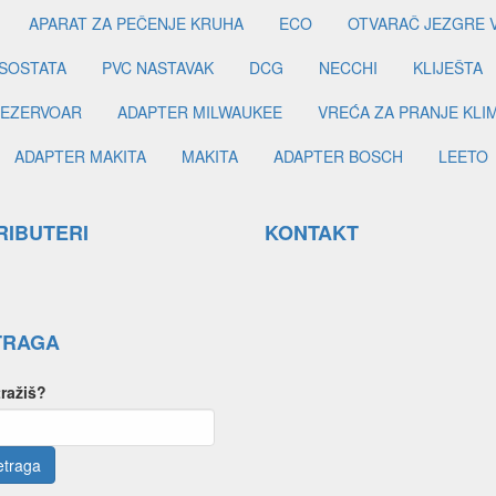
APARAT ZA PEČENJE KRUHA
ECO
OTVARAČ JEZGRE 
SOSTATA
PVC NASTAVAK
DCG
NECCHI
KLIJEŠTA
EZERVOAR
ADAPTER MILWAUKEE
VREĆA ZA PRANJE KLI
ADAPTER MAKITA
MAKITA
ADAPTER BOSCH
LEETO
RIBUTERI
KONTAKT
TRAGA
tražiš?