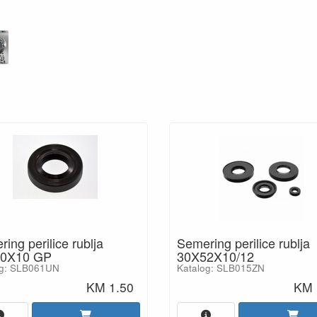
ing perilice rublja
Semering perilice rublja
0X10 GP
30X52X10/12
og: SLB061UN
Katalog: SLB015ZN
KM 1.50
KM 