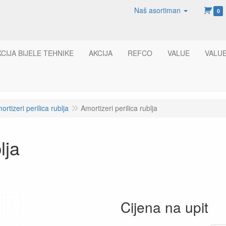
Naš asortiman
0
KCIJA BIJELE TEHNIKE
AKCIJA
REFCO
VALUE
VALU
ortizeri perilica rublja
Amortizeri perilica rublja
lja
Cijena na upit