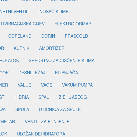
ETNI VENTILI
NOSAČ KLIME
TIVIBRACIJSKA CIJEV
ELEKTRO ORMAR
COPELAND
DORIN
FRASCOLD
OR
KUTNIK
AMORTIZER
ROTALOK
SREDSTVO ZA ČIŠĆENJE KLIMA
COP
DESNI LEŽAJ
KLIPNJAČA
NER
VALUE
VAGE
VAKUM PUMPA
ST
HIDRIA
SPAL
ZIEHL-ABEGG
AVA
ŠPULA
UTIČNICA ZA ŠPULE
METAR
VENTIL ZA PUNJENJE
LOK
ULOŽAK DEHIDRATORA