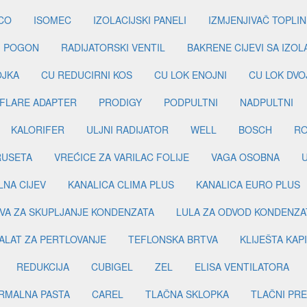
CO
ISOMEC
IZOLACIJSKI PANELI
IZMJENJIVAČ TOPLIN
I POGON
RADIJATORSKI VENTIL
BAKRENE CIJEVI SA IZO
OJKA
CU REDUCIRNI KOS
CU LOK ENOJNI
CU LOK DVO
FLARE ADAPTER
PRODIGY
PODPULTNI
NADPULTNI
KALORIFER
ULJNI RADIJATOR
WELL
BOSCH
R
RUSETA
VREĆICE ZA VARILAC FOLIJE
VAGA OSOBNA
LNA CIJEV
KANALICA CLIMA PLUS
KANALICA EURO PLUS
VA ZA SKUPLJANJE KONDENZATA
LULA ZA ODVOD KONDENZA
ALAT ZA PERTLOVANJE
TEFLONSKA BRTVA
KLIJEŠTA KAP
REDUKCIJA
CUBIGEL
ZEL
ELISA VENTILATORA
RMALNA PASTA
CAREL
TLAČNA SKLOPKA
TLAČNI PR