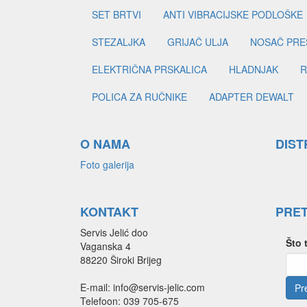
SET BRTVI
ANTI VIBRACIJSKE PODLOŠKE
STEZALJKA
GRIJAČ ULJA
NOSAČ PRE
ELEKTRIČNA PRSKALICA
HLADNJAK
R
POLICA ZA RUČNIKE
ADAPTER DEWALT
O NAMA
DIST
Foto galerija
KONTAKT
PRE
Servis Jelić doo
Što 
Vaganska 4
88220 Široki Brijeg
E-mail: info@servis-jelic.com
Telefoon: 039 705-675