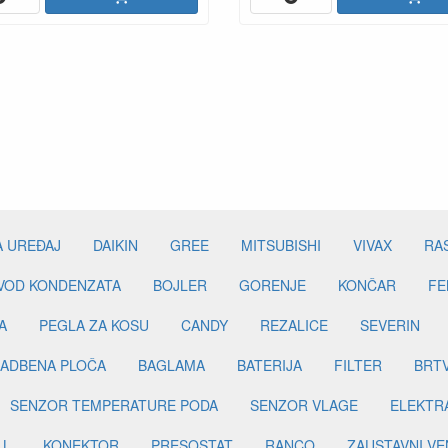
A UREĐAJ
DAIKIN
GREE
MITSUBISHI
VIVAX
RA
DVOD KONDENZATA
BOJLER
GORENJE
KONČAR
FE
A
PEGLA ZA KOSU
CANDY
REZALICE
SEVERIN
ADBENA PLOČA
BAGLAMA
BATERIJA
FILTER
BRT
SENZOR TEMPERATURE PODA
SENZOR VLAGE
ELEKTR
LL
KONEKTOR
PRESOSTAT
RANCO
ZAUSTAVNI VE