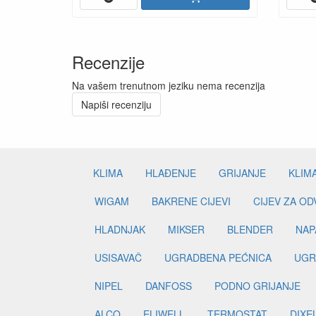
Recenzije
Na vašem trenutnom jeziku nema recenzija
Napiši recenziju
KLIMA
HLAĐENJE
GRIJANJE
KLIM
WIGAM
BAKRENE CIJEVI
CIJEV ZA O
HLADNJAK
MIKSER
BLENDER
NAP
USISAVAČ
UGRADBENA PEĆNICA
UGR
NIPEL
DANFOSS
PODNO GRIJANJE
ALCO
ELIWELL
TERMOSTAT
DIXE