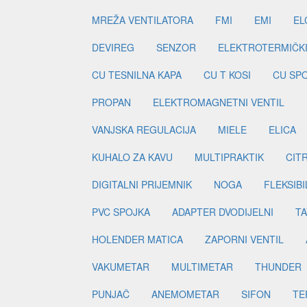
MREŽA VENTILATORA
FMI
EMI
EL
DEVIREG
SENZOR
ELEKTROTERMIČK
CU TESNILNA KAPA
CU T KOSI
CU SP
PROPAN
ELEKTROMAGNETNI VENTIL
VANJSKA REGULACIJA
MIELE
ELICA
KUHALO ZA KAVU
MULTIPRAKTIK
CIT
DIGITALNI PRIJEMNIK
NOGA
FLEKSIBI
PVC SPOJKA
ADAPTER DVODIJELNI
TA
HOLENDER MATICA
ZAPORNI VENTIL
VAKUMETAR
MULTIMETAR
THUNDER
PUNJAČ
ANEMOMETAR
SIFON
TE