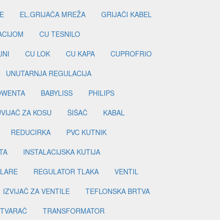
E
EL.GRIJAČA MREŽA
GRIJAČI KABEL
LACIJOM
CU TESNILO
JNI
CU LOK
CU KAPA
CUPROFRIO
UNUTARNJA REGULACIJA
OWENTA
BABYLISS
PHILIPS
UVIJAČ ZA KOSU
ŠIŠAČ
KABAL
REDUCIRKA
PVC KUTNIK
TA
INSTALACIJSKA KUTIJA
ILARE
REGULATOR TLAKA
VENTIL
IZVIJAČ ZA VENTILE
TEFLONSKA BRTVA
ETVARAČ
TRANSFORMATOR