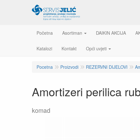
Početna
Asortiman
DAIKIN AKCIJA
A
Katalozi
Kontakt
Opći uvjeti
Pocetna
Proizvodi
REZERVNI DIJELOVI
Am
Amortizeri perilica rub
komad