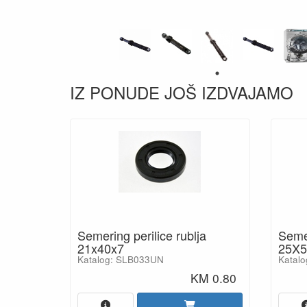
IZ PONUDE JOŠ IZDVAJAMO
Semering perilice rublja
Semer
21x40x7
25X5
Katalog: SLB033UN
Katal
KM 0.80