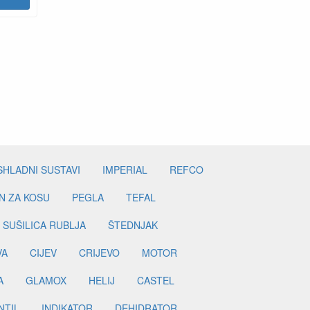
SHLADNI SUSTAVI
IMPERIAL
REFCO
N ZA KOSU
PEGLA
TEFAL
SUŠILICA RUBLJA
ŠTEDNJAK
VA
CIJEV
CRIJEVO
MOTOR
A
GLAMOX
HELIJ
CASTEL
NTIL
INDIKATOR
DEHIDRATOR