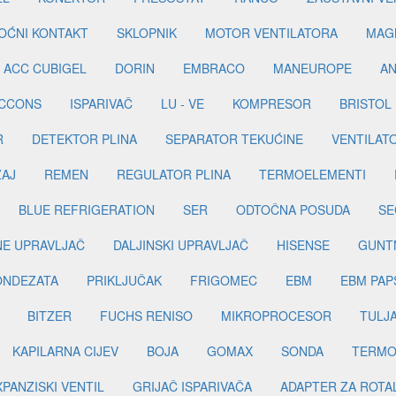
OĆNI KONTAKT
SKLOPNIK
MOTOR VENTILATORA
MAGN
ACC CUBIGEL
DORIN
EMBRACO
MANEUROPE
AN
ICCONS
ISPARIVAČ
LU - VE
KOMPRESOR
BRISTOL
R
DETEKTOR PLINA
SEPARATOR TEKUĆINE
VENTILAT
ŽAJ
REMEN
REGULATOR PLINA
TERMOELEMENTI
BLUE REFRIGERATION
SER
ODTOČNA POSUDA
SE
INE UPRAVLJAČ
DALJINSKI UPRAVLJAČ
HISENSE
GUNT
ONDEZATA
PRIKLJUČAK
FRIGOMEC
EBM
EBM PAP
BITZER
FUCHS RENISO
MIKROPROCESOR
TULJ
KAPILARNA CIJEV
BOJA
GOMAX
SONDA
TERMO
PANZISKI VENTIL
GRIJAČ ISPARIVAČA
ADAPTER ZA ROTA