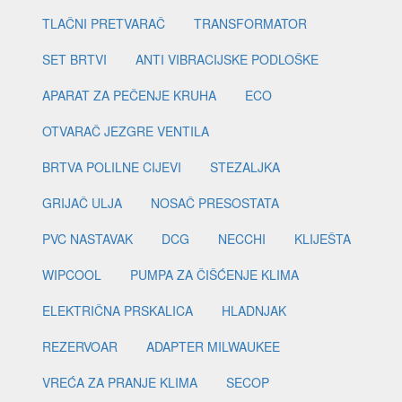
TLAČNI PRETVARAČ
TRANSFORMATOR
SET BRTVI
ANTI VIBRACIJSKE PODLOŠKE
APARAT ZA PEČENJE KRUHA
ECO
OTVARAČ JEZGRE VENTILA
BRTVA POLILNE CIJEVI
STEZALJKA
GRIJAČ ULJA
NOSAČ PRESOSTATA
PVC NASTAVAK
DCG
NECCHI
KLIJEŠTA
WIPCOOL
PUMPA ZA ČIŠĆENJE KLIMA
ELEKTRIČNA PRSKALICA
HLADNJAK
REZERVOAR
ADAPTER MILWAUKEE
VREĆA ZA PRANJE KLIMA
SECOP