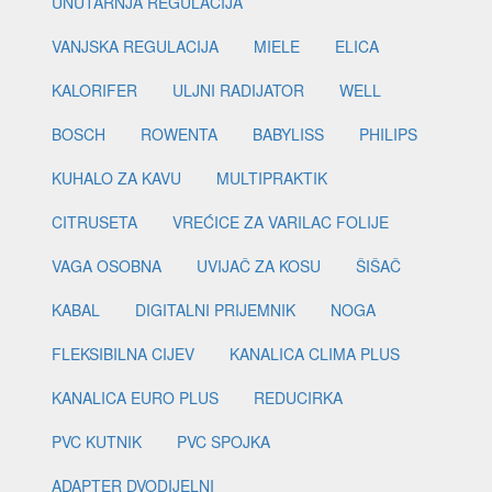
UNUTARNJA REGULACIJA
VANJSKA REGULACIJA
MIELE
ELICA
KALORIFER
ULJNI RADIJATOR
WELL
BOSCH
ROWENTA
BABYLISS
PHILIPS
KUHALO ZA KAVU
MULTIPRAKTIK
CITRUSETA
VREĆICE ZA VARILAC FOLIJE
VAGA OSOBNA
UVIJAČ ZA KOSU
ŠIŠAČ
KABAL
DIGITALNI PRIJEMNIK
NOGA
FLEKSIBILNA CIJEV
KANALICA CLIMA PLUS
KANALICA EURO PLUS
REDUCIRKA
PVC KUTNIK
PVC SPOJKA
ADAPTER DVODIJELNI