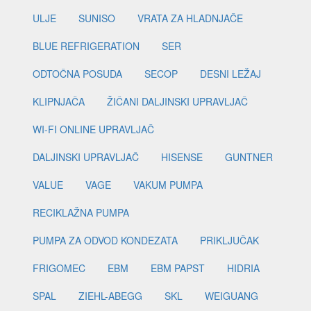
ULJE
SUNISO
VRATA ZA HLADNJAČE
BLUE REFRIGERATION
SER
ODTOČNA POSUDA
SECOP
DESNI LEŽAJ
KLIPNJAČA
ŽIČANI DALJINSKI UPRAVLJAČ
WI-FI ONLINE UPRAVLJAČ
DALJINSKI UPRAVLJAČ
HISENSE
GUNTNER
VALUE
VAGE
VAKUM PUMPA
RECIKLAŽNA PUMPA
PUMPA ZA ODVOD KONDEZATA
PRIKLJUČAK
FRIGOMEC
EBM
EBM PAPST
HIDRIA
SPAL
ZIEHL-ABEGG
SKL
WEIGUANG