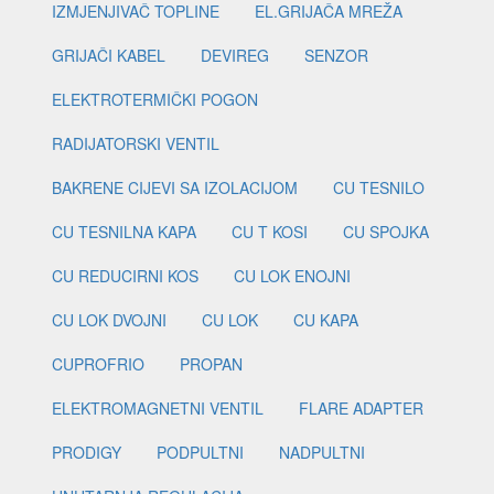
IZMJENJIVAČ TOPLINE
EL.GRIJAČA MREŽA
GRIJAČI KABEL
DEVIREG
SENZOR
ELEKTROTERMIČKI POGON
RADIJATORSKI VENTIL
BAKRENE CIJEVI SA IZOLACIJOM
CU TESNILO
CU TESNILNA KAPA
CU T KOSI
CU SPOJKA
CU REDUCIRNI KOS
CU LOK ENOJNI
CU LOK DVOJNI
CU LOK
CU KAPA
CUPROFRIO
PROPAN
ELEKTROMAGNETNI VENTIL
FLARE ADAPTER
PRODIGY
PODPULTNI
NADPULTNI