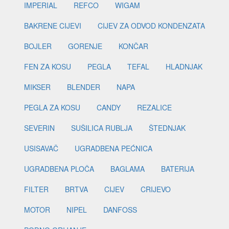
IMPERIAL
REFCO
WIGAM
BAKRENE CIJEVI
CIJEV ZA ODVOD KONDENZATA
BOJLER
GORENJE
KONČAR
FEN ZA KOSU
PEGLA
TEFAL
HLADNJAK
MIKSER
BLENDER
NAPA
PEGLA ZA KOSU
CANDY
REZALICE
SEVERIN
SUŠILICA RUBLJA
ŠTEDNJAK
USISAVAČ
UGRADBENA PEĆNICA
UGRADBENA PLOČA
BAGLAMA
BATERIJA
FILTER
BRTVA
CIJEV
CRIJEVO
MOTOR
NIPEL
DANFOSS