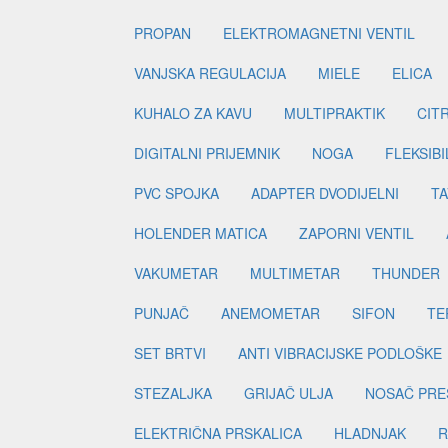
PROPAN
ELEKTROMAGNETNI VENTIL
VANJSKA REGULACIJA
MIELE
ELICA
KUHALO ZA KAVU
MULTIPRAKTIK
CIT
DIGITALNI PRIJEMNIK
NOGA
FLEKSIBI
PVC SPOJKA
ADAPTER DVODIJELNI
TA
HOLENDER MATICA
ZAPORNI VENTIL
VAKUMETAR
MULTIMETAR
THUNDER
PUNJAČ
ANEMOMETAR
SIFON
TE
SET BRTVI
ANTI VIBRACIJSKE PODLOŠKE
STEZALJKA
GRIJAČ ULJA
NOSAČ PRE
ELEKTRIČNA PRSKALICA
HLADNJAK
R