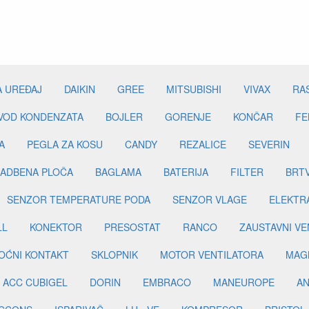
A UREĐAJ
DAIKIN
GREE
MITSUBISHI
VIVAX
RA
DVOD KONDENZATA
BOJLER
GORENJE
KONČAR
FE
A
PEGLA ZA KOSU
CANDY
REZALICE
SEVERIN
ADBENA PLOČA
BAGLAMA
BATERIJA
FILTER
BRT
SENZOR TEMPERATURE PODA
SENZOR VLAGE
ELEKTR
LL
KONEKTOR
PRESOSTAT
RANCO
ZAUSTAVNI VE
OĆNI KONTAKT
SKLOPNIK
MOTOR VENTILATORA
MAGN
ACC CUBIGEL
DORIN
EMBRACO
MANEUROPE
AN