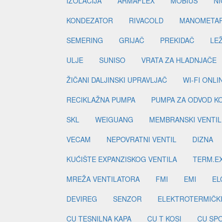
IZOLACIJA
ARMAFLEX
MOBIUS
N
KONDEZATOR
RIVACOLD
MANOMETA
SEMERING
GRIJAČ
PREKIDAČ
LE
ULJE
SUNISO
VRATA ZA HLADNJAČE
ŽIČANI DALJINSKI UPRAVLJAČ
WI-FI ONL
RECIKLAŽNA PUMPA
PUMPA ZA ODVOD K
SKL
WEIGUANG
MEMBRANSKI VENTIL
VECAM
NEPOVRATNI VENTIL
DIZNA
KUĆIŠTE EXPANZISKOG VENTILA
TERM.EX
MREŽA VENTILATORA
FMI
EMI
EL
DEVIREG
SENZOR
ELEKTROTERMIČK
CU TESNILNA KAPA
CU T KOSI
CU SP