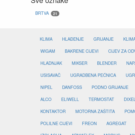
BRTVA
21
KLIMA
HLAĐENJE
GRIJANJE
KLIM
WIGAM
BAKRENE CIJEVI
CIJEV ZA O
HLADNJAK
MIKSER
BLENDER
NAP
USISAVAČ
UGRADBENA PEĆNICA
UGR
NIPEL
DANFOSS
PODNO GRIJANJE
ALCO
ELIWELL
TERMOSTAT
DIXE
KONTAKTOR
MOTORNA ZAŠTITA
POM
POLILNE CIJEVI
FREON
AGREGAT