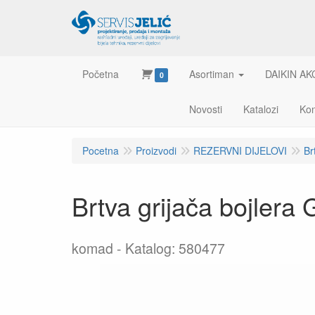
Početna
Asortiman
DAIKIN AK
0
Novosti
Katalozi
Kon
Pocetna
Proizvodi
REZERVNI DIJELOVI
Br
Brtva grijača bojler
komad
Katalog: 580477