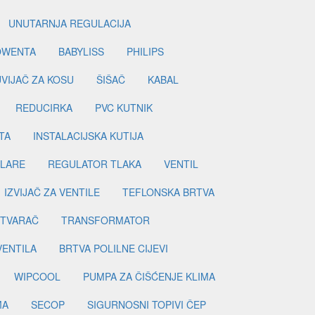
UNUTARNJA REGULACIJA
OWENTA
BABYLISS
PHILIPS
UVIJAČ ZA KOSU
ŠIŠAČ
KABAL
REDUCIRKA
PVC KUTNIK
TA
INSTALACIJSKA KUTIJA
ILARE
REGULATOR TLAKA
VENTIL
IZVIJAČ ZA VENTILE
TEFLONSKA BRTVA
ETVARAČ
TRANSFORMATOR
VENTILA
BRTVA POLILNE CIJEVI
WIPCOOL
PUMPA ZA ČIŠĆENJE KLIMA
MA
SECOP
SIGURNOSNI TOPIVI ČEP