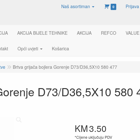
Naš asortiman
Prijava
0
CIJA
AKCIJA BIJELE TEHNIKE
AKCIJA
REFCO
VALUE
takt
Opći uvjeti
Košarica
tve
Brtva grijača bojlera Gorenje D73/D36,5X10 580 477
a Gorenje D73/D36,5X10 580 
KM
3.50
*Cijene uključuju PDV