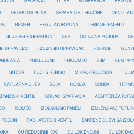
ICCONS
ISPARIVAČ
LU - VE
KOMPRESOR
BRISTOL
R
DETEKTOR PLINA
SEPARATOR TEKUĆINE
VENTILAT
ŽAJ
REMEN
REGULATOR PLINA
TERMOELEMENTI
BLUE REFRIGERATION
SER
ODTOČNA POSUDA
SE
INE UPRAVLJAČ
DALJINSKI UPRAVLJAČ
HISENSE
GUNT
ONDEZATA
PRIKLJUČAK
FRIGOMEC
EBM
EBM PAP
BITZER
FUCHS RENISO
MIKROPROCESOR
TULJ
KAPILARNA CIJEV
BOJA
GOMAX
SONDA
TERMO
PANZISKI VENTIL
GRIJAČ ISPARIVAČA
ADAPTER ZA ROTA
CO
ISOMEC
IZOLACIJSKI PANELI
IZMJENJIVAČ TOPLIN
I POGON
RADIJATORSKI VENTIL
BAKRENE CIJEVI SA IZO
OJKA
CU REDUCIRNI KOS
CU LOK ENOJNI
CU LOK DVO