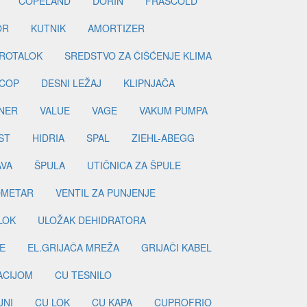
COPELAND
DORIN
FRASCOLD
OR
KUTNIK
AMORTIZER
ROTALOK
SREDSTVO ZA ČIŠĆENJE KLIMA
COP
DESNI LEŽAJ
KLIPNJAČA
NER
VALUE
VAGE
VAKUM PUMPA
ST
HIDRIA
SPAL
ZIEHL-ABEGG
AVA
ŠPULA
UTIČNICA ZA ŠPULE
METAR
VENTIL ZA PUNJENJE
LOK
ULOŽAK DEHIDRATORA
E
EL.GRIJAČA MREŽA
GRIJAČI KABEL
LACIJOM
CU TESNILO
JNI
CU LOK
CU KAPA
CUPROFRIO