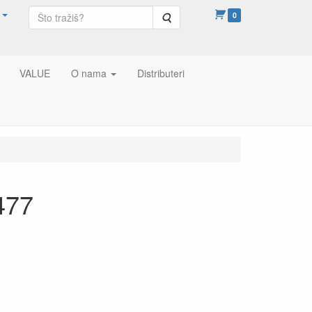
Pretraga
0
VALUE
O nama
Distributeri
477