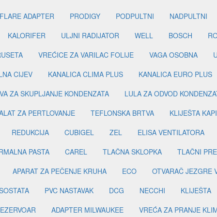
FLARE ADAPTER
PRODIGY
PODPULTNI
NADPULTNI
KALORIFER
ULJNI RADIJATOR
WELL
BOSCH
R
RUSETA
VREĆICE ZA VARILAC FOLIJE
VAGA OSOBNA
LNA CIJEV
KANALICA CLIMA PLUS
KANALICA EURO PLUS
VA ZA SKUPLJANJE KONDENZATA
LULA ZA ODVOD KONDENZA
ALAT ZA PERTLOVANJE
TEFLONSKA BRTVA
KLIJEŠTA KAP
REDUKCIJA
CUBIGEL
ZEL
ELISA VENTILATORA
RMALNA PASTA
CAREL
TLAČNA SKLOPKA
TLAČNI PR
APARAT ZA PEČENJE KRUHA
ECO
OTVARAČ JEZGRE 
SOSTATA
PVC NASTAVAK
DCG
NECCHI
KLIJEŠTA
EZERVOAR
ADAPTER MILWAUKEE
VREĆA ZA PRANJE KLI