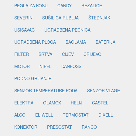
PEGLA ZA KOSU
CANDY
REZALICE
SEVERIN
SUŠILICA RUBLJA
ŠTEDNJAK
USISAVAČ
UGRADBENA PEĆNICA
UGRADBENA PLOČA
BAGLAMA
BATERIJA
FILTER
BRTVA
CIJEV
CRIJEVO
MOTOR
NIPEL
DANFOSS
PODNO GRIJANJE
SENZOR TEMPERATURE PODA
SENZOR VLAGE
ELEKTRA
GLAMOX
HELIJ
CASTEL
ALCO
ELIWELL
TERMOSTAT
DIXELL
KONEKTOR
PRESOSTAT
RANCO