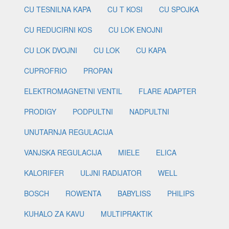
CU TESNILNA KAPA
CU T KOSI
CU SPOJKA
CU REDUCIRNI KOS
CU LOK ENOJNI
CU LOK DVOJNI
CU LOK
CU KAPA
CUPROFRIO
PROPAN
ELEKTROMAGNETNI VENTIL
FLARE ADAPTER
PRODIGY
PODPULTNI
NADPULTNI
UNUTARNJA REGULACIJA
VANJSKA REGULACIJA
MIELE
ELICA
KALORIFER
ULJNI RADIJATOR
WELL
BOSCH
ROWENTA
BABYLISS
PHILIPS
KUHALO ZA KAVU
MULTIPRAKTIK