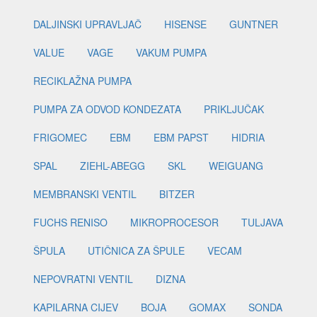
DALJINSKI UPRAVLJAČ
HISENSE
GUNTNER
VALUE
VAGE
VAKUM PUMPA
RECIKLAŽNA PUMPA
PUMPA ZA ODVOD KONDEZATA
PRIKLJUČAK
FRIGOMEC
EBM
EBM PAPST
HIDRIA
SPAL
ZIEHL-ABEGG
SKL
WEIGUANG
MEMBRANSKI VENTIL
BITZER
FUCHS RENISO
MIKROPROCESOR
TULJAVA
ŠPULA
UTIČNICA ZA ŠPULE
VECAM
NEPOVRATNI VENTIL
DIZNA
KAPILARNA CIJEV
BOJA
GOMAX
SONDA