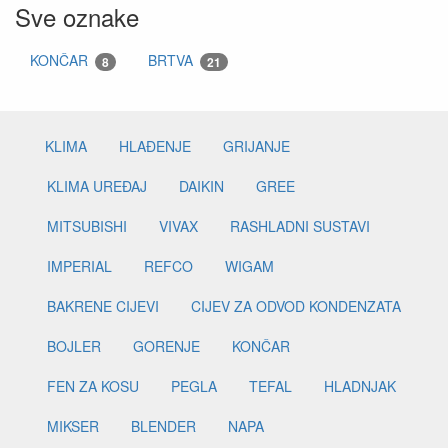
Sve oznake
KONČAR
BRTVA
8
21
KLIMA
HLAĐENJE
GRIJANJE
KLIMA UREĐAJ
DAIKIN
GREE
MITSUBISHI
VIVAX
RASHLADNI SUSTAVI
IMPERIAL
REFCO
WIGAM
BAKRENE CIJEVI
CIJEV ZA ODVOD KONDENZATA
BOJLER
GORENJE
KONČAR
FEN ZA KOSU
PEGLA
TEFAL
HLADNJAK
MIKSER
BLENDER
NAPA