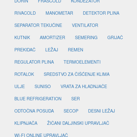
DORIN
FRASCOLD
KONDEZATOR
RIVACOLD
MANOMETAR
DETEKTOR PLINA
SEPARATOR TEKUĆINE
VENTILATOR
KUTNIK
AMORTIZER
SEMERING
GRIJAČ
PREKIDAČ
LEŽAJ
REMEN
REGULATOR PLINA
TERMOELEMENTI
ROTALOK
SREDSTVO ZA ČIŠĆENJE KLIMA
ULJE
SUNISO
VRATA ZA HLADNJAČE
BLUE REFRIGERATION
SER
ODTOČNA POSUDA
SECOP
DESNI LEŽAJ
KLIPNJAČA
ŽIČANI DALJINSKI UPRAVLJAČ
WI-FI ONLINE UPRAVLJAČ