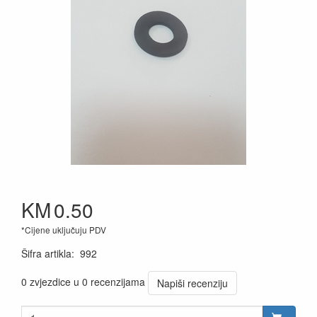
KM
0.50
*Cijene uključuju PDV
Šifra artikla
:
992
0 zvjezdice u 0 recenzijama
Napiši recenziju