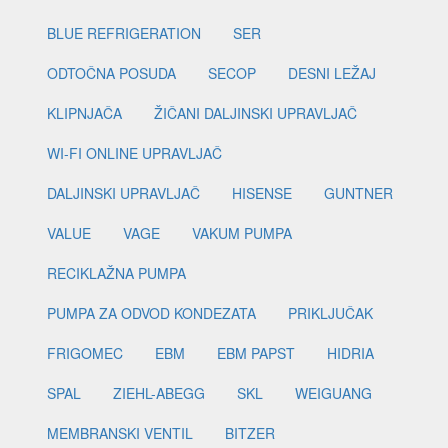
BLUE REFRIGERATION
SER
ODTOČNA POSUDA
SECOP
DESNI LEŽAJ
KLIPNJAČA
ŽIČANI DALJINSKI UPRAVLJAČ
WI-FI ONLINE UPRAVLJAČ
DALJINSKI UPRAVLJAČ
HISENSE
GUNTNER
VALUE
VAGE
VAKUM PUMPA
RECIKLAŽNA PUMPA
PUMPA ZA ODVOD KONDEZATA
PRIKLJUČAK
FRIGOMEC
EBM
EBM PAPST
HIDRIA
SPAL
ZIEHL-ABEGG
SKL
WEIGUANG
MEMBRANSKI VENTIL
BITZER