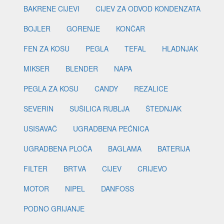
BAKRENE CIJEVI
CIJEV ZA ODVOD KONDENZATA
BOJLER
GORENJE
KONČAR
FEN ZA KOSU
PEGLA
TEFAL
HLADNJAK
MIKSER
BLENDER
NAPA
PEGLA ZA KOSU
CANDY
REZALICE
SEVERIN
SUŠILICA RUBLJA
ŠTEDNJAK
USISAVAČ
UGRADBENA PEĆNICA
UGRADBENA PLOČA
BAGLAMA
BATERIJA
FILTER
BRTVA
CIJEV
CRIJEVO
MOTOR
NIPEL
DANFOSS
PODNO GRIJANJE