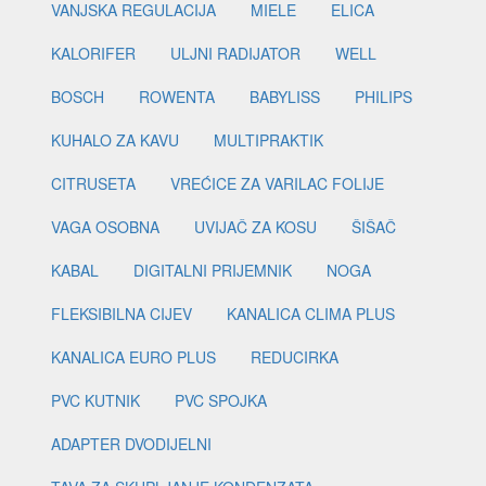
VANJSKA REGULACIJA
MIELE
ELICA
KALORIFER
ULJNI RADIJATOR
WELL
BOSCH
ROWENTA
BABYLISS
PHILIPS
KUHALO ZA KAVU
MULTIPRAKTIK
CITRUSETA
VREĆICE ZA VARILAC FOLIJE
VAGA OSOBNA
UVIJAČ ZA KOSU
ŠIŠAČ
KABAL
DIGITALNI PRIJEMNIK
NOGA
FLEKSIBILNA CIJEV
KANALICA CLIMA PLUS
KANALICA EURO PLUS
REDUCIRKA
PVC KUTNIK
PVC SPOJKA
ADAPTER DVODIJELNI