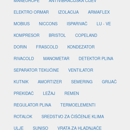
MANEUROPE
ANTIVIBRACIJSKA CIJEV
ELEKTRO ORMAR
IZOLACIJA
ARMAFLEX
MOBIUS
NICCONS
ISPARIVAČ
LU - VE
KOMPRESOR
BRISTOL
COPELAND
DORIN
FRASCOLD
KONDEZATOR
RIVACOLD
MANOMETAR
DETEKTOR PLINA
SEPARATOR TEKUĆINE
VENTILATOR
KUTNIK
AMORTIZER
SEMERING
GRIJAČ
PREKIDAČ
LEŽAJ
REMEN
REGULATOR PLINA
TERMOELEMENTI
ROTALOK
SREDSTVO ZA ČIŠĆENJE KLIMA
ULJE
SUNISO
VRATA ZA HLADNJAČE