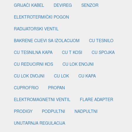
GRIJAČI KABEL
DEVIREG
SENZOR
ELEKTROTERMIČKI POGON
RADIJATORSKI VENTIL
BAKRENE CIJEVI SA IZOLACIJOM
CU TESNILO
CU TESNILNA KAPA
CU T KOSI
CU SPOJKA
CU REDUCIRNI KOS
CU LOK ENOJNI
CU LOK DVOJNI
CU LOK
CU KAPA
CUPROFRIO
PROPAN
ELEKTROMAGNETNI VENTIL
FLARE ADAPTER
PRODIGY
PODPULTNI
NADPULTNI
UNUTARNJA REGULACIJA