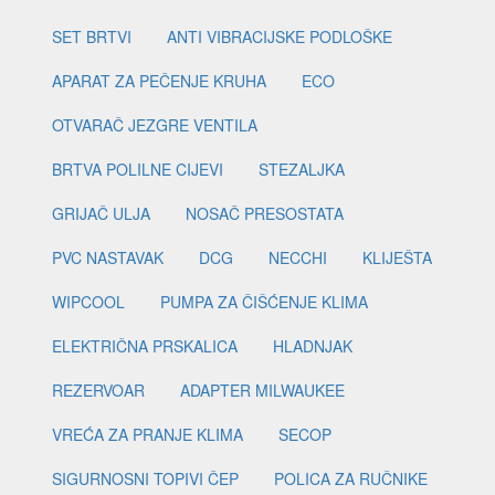
SET BRTVI
ANTI VIBRACIJSKE PODLOŠKE
APARAT ZA PEČENJE KRUHA
ECO
OTVARAČ JEZGRE VENTILA
BRTVA POLILNE CIJEVI
STEZALJKA
GRIJAČ ULJA
NOSAČ PRESOSTATA
PVC NASTAVAK
DCG
NECCHI
KLIJEŠTA
WIPCOOL
PUMPA ZA ČIŠĆENJE KLIMA
ELEKTRIČNA PRSKALICA
HLADNJAK
REZERVOAR
ADAPTER MILWAUKEE
VREĆA ZA PRANJE KLIMA
SECOP
SIGURNOSNI TOPIVI ČEP
POLICA ZA RUČNIKE