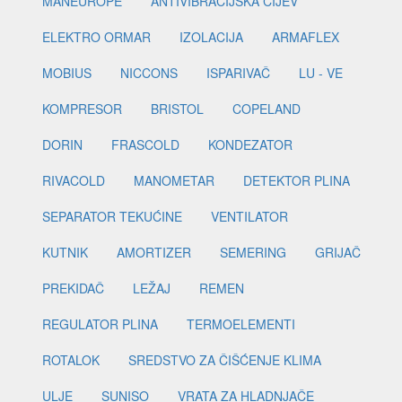
MANEUROPE
ANTIVIBRACIJSKA CIJEV
ELEKTRO ORMAR
IZOLACIJA
ARMAFLEX
MOBIUS
NICCONS
ISPARIVAČ
LU - VE
KOMPRESOR
BRISTOL
COPELAND
DORIN
FRASCOLD
KONDEZATOR
RIVACOLD
MANOMETAR
DETEKTOR PLINA
SEPARATOR TEKUĆINE
VENTILATOR
KUTNIK
AMORTIZER
SEMERING
GRIJAČ
PREKIDAČ
LEŽAJ
REMEN
REGULATOR PLINA
TERMOELEMENTI
ROTALOK
SREDSTVO ZA ČIŠĆENJE KLIMA
ULJE
SUNISO
VRATA ZA HLADNJAČE