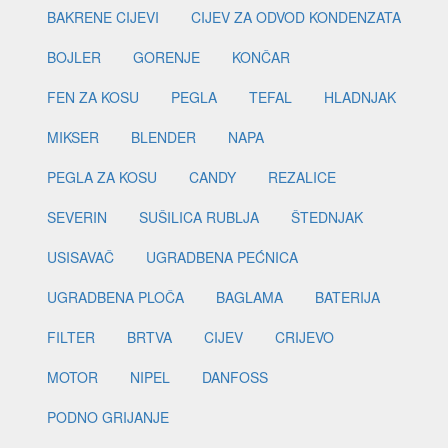
BAKRENE CIJEVI
CIJEV ZA ODVOD KONDENZATA
BOJLER
GORENJE
KONČAR
FEN ZA KOSU
PEGLA
TEFAL
HLADNJAK
MIKSER
BLENDER
NAPA
PEGLA ZA KOSU
CANDY
REZALICE
SEVERIN
SUŠILICA RUBLJA
ŠTEDNJAK
USISAVAČ
UGRADBENA PEĆNICA
UGRADBENA PLOČA
BAGLAMA
BATERIJA
FILTER
BRTVA
CIJEV
CRIJEVO
MOTOR
NIPEL
DANFOSS
PODNO GRIJANJE