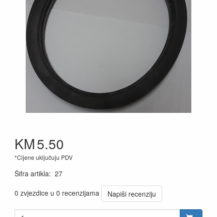
KM
5.50
*Cijene uključuju PDV
Šifra artikla
:
27
0 zvjezdice u 0 recenzijama
Napiši recenziju