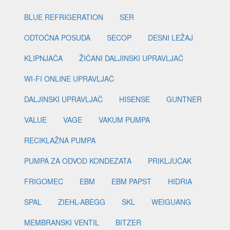
BLUE REFRIGERATION
SER
ODTOČNA POSUDA
SECOP
DESNI LEŽAJ
KLIPNJAČA
ŽIČANI DALJINSKI UPRAVLJAČ
WI-FI ONLINE UPRAVLJAČ
DALJINSKI UPRAVLJAČ
HISENSE
GUNTNER
VALUE
VAGE
VAKUM PUMPA
RECIKLAŽNA PUMPA
PUMPA ZA ODVOD KONDEZATA
PRIKLJUČAK
FRIGOMEC
EBM
EBM PAPST
HIDRIA
SPAL
ZIEHL-ABEGG
SKL
WEIGUANG
MEMBRANSKI VENTIL
BITZER