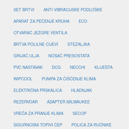
SET BRTVI
ANTI VIBRACIJSKE PODLOŠKE
APARAT ZA PEČENJE KRUHA
ECO
OTVARAČ JEZGRE VENTILA
BRTVA POLILNE CIJEVI
STEZALJKA
GRIJAČ ULJA
NOSAČ PRESOSTATA
PVC NASTAVAK
DCG
NECCHI
KLIJEŠTA
WIPCOOL
PUMPA ZA ČIŠĆENJE KLIMA
ELEKTRIČNA PRSKALICA
HLADNJAK
REZERVOAR
ADAPTER MILWAUKEE
VREĆA ZA PRANJE KLIMA
SECOP
SIGURNOSNI TOPIVI ČEP
POLICA ZA RUČNIKE