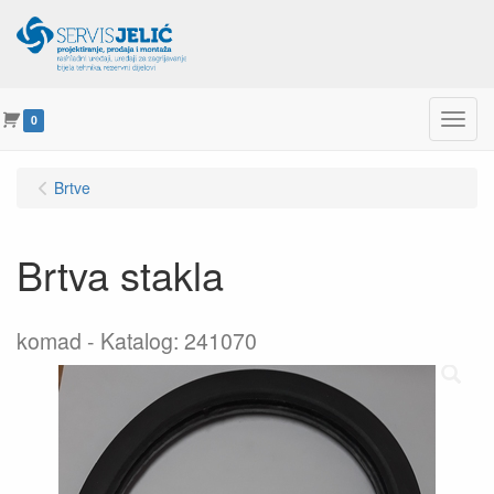
Menu
0
Brtve
Brtva stakla
komad
Katalog: 241070