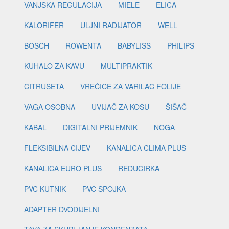
VANJSKA REGULACIJA
MIELE
ELICA
KALORIFER
ULJNI RADIJATOR
WELL
BOSCH
ROWENTA
BABYLISS
PHILIPS
KUHALO ZA KAVU
MULTIPRAKTIK
CITRUSETA
VREĆICE ZA VARILAC FOLIJE
VAGA OSOBNA
UVIJAČ ZA KOSU
ŠIŠAČ
KABAL
DIGITALNI PRIJEMNIK
NOGA
FLEKSIBILNA CIJEV
KANALICA CLIMA PLUS
KANALICA EURO PLUS
REDUCIRKA
PVC KUTNIK
PVC SPOJKA
ADAPTER DVODIJELNI