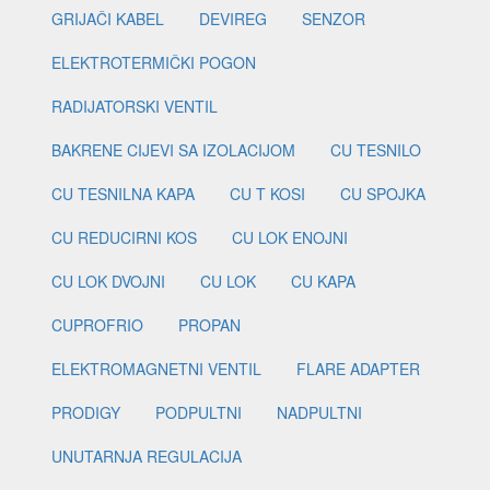
GRIJAČI KABEL
DEVIREG
SENZOR
ELEKTROTERMIČKI POGON
RADIJATORSKI VENTIL
BAKRENE CIJEVI SA IZOLACIJOM
CU TESNILO
CU TESNILNA KAPA
CU T KOSI
CU SPOJKA
CU REDUCIRNI KOS
CU LOK ENOJNI
CU LOK DVOJNI
CU LOK
CU KAPA
CUPROFRIO
PROPAN
ELEKTROMAGNETNI VENTIL
FLARE ADAPTER
PRODIGY
PODPULTNI
NADPULTNI
UNUTARNJA REGULACIJA