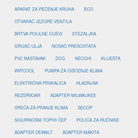
APARAT ZA PEČENJE KRUHA
ECO
OTVARAČ JEZGRE VENTILA
BRTVA POLILNE CIJEVI
STEZALJKA
GRIJAČ ULJA
NOSAČ PRESOSTATA
PVC NASTAVAK
DCG
NECCHI
KLIJEŠTA
WIPCOOL
PUMPA ZA ČIŠĆENJE KLIMA
ELEKTRIČNA PRSKALICA
HLADNJAK
REZERVOAR
ADAPTER MILWAUKEE
VREĆA ZA PRANJE KLIMA
SECOP
SIGURNOSNI TOPIVI ČEP
POLICA ZA RUČNIKE
ADAPTER DEWALT
ADAPTER MAKITA