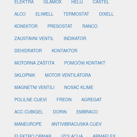
ELEKTRA
GLAMOX
HELIJ
CASTEL
ALCO
ELIWELL
TERMOSTAT
DIXELL
KONEKTOR
PRESOSTAT
RANCO
ZAUSTAVNI VENTIL
INDIKATOR
DEHIDRATOR
KONTAKTOR
MOTORNA ZAŠTITA
POMOĆNI KONTAKT
SKLOPNIK
MOTOR VENTILATORA
MAGNETNI VENTILI
NOSAČ KLIME
POLILNE CIJEVI
FREON
AGREGAT
ACC CUBIGEL
DORIN
EMBRACO
MANEUROPE
ANTIVIBRACIJSKA CIJEV
ELEKTRO ORMAR
IZOLACIJA
ARMAFLEX