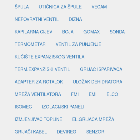
ŠPULA
UTIČNICA ZA ŠPULE
VECAM
NEPOVRATNI VENTIL
DIZNA
KAPILARNA CIJEV
BOJA
GOMAX
SONDA
TERMOMETAR
VENTIL ZA PUNJENJE
KUĆIŠTE EXPANZISKOG VENTILA
TERM.EXPANZISKI VENTIL
GRIJAČ ISPARIVAČA
ADAPTER ZA ROTALOK
ULOŽAK DEHIDRATORA
MREŽA VENTILATORA
FMI
EMI
ELCO
ISOMEC
IZOLACIJSKI PANELI
IZMJENJIVAČ TOPLINE
EL.GRIJAČA MREŽA
GRIJAČI KABEL
DEVIREG
SENZOR