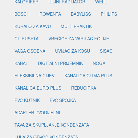
KALORIFER
ULJNI RADIJATOR
WELL
BOSCH
ROWENTA
BABYLISS
PHILIPS
KUHALO ZA KAVU
MULTIPRAKTIK
CITRUSETA
VREĆICE ZA VARILAC FOLIJE
VAGA OSOBNA
UVIJAČ ZA KOSU
ŠIŠAČ
KABAL
DIGITALNI PRIJEMNIK
NOGA
FLEKSIBILNA CIJEV
KANALICA CLIMA PLUS
KANALICA EURO PLUS
REDUCIRKA
PVC KUTNIK
PVC SPOJKA
ADAPTER DVODIJELNI
TAVA ZA SKUPLJANJE KONDENZATA
LULA ZA ODVOD KONDENZATA