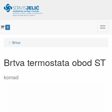
Menu
0
Brtve
Brtva termostata obod ST
komad