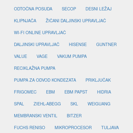
ODTOČNA POSUDA
SECOP
DESNI LEŽAJ
KLIPNJAČA
ŽIČANI DALJINSKI UPRAVLJAČ
WI-FI ONLINE UPRAVLJAČ
DALJINSKI UPRAVLJAČ
HISENSE
GUNTNER
VALUE
VAGE
VAKUM PUMPA
RECIKLAŽNA PUMPA
PUMPA ZA ODVOD KONDEZATA
PRIKLJUČAK
FRIGOMEC
EBM
EBM PAPST
HIDRIA
SPAL
ZIEHL-ABEGG
SKL
WEIGUANG
MEMBRANSKI VENTIL
BITZER
FUCHS RENISO
MIKROPROCESOR
TULJAVA