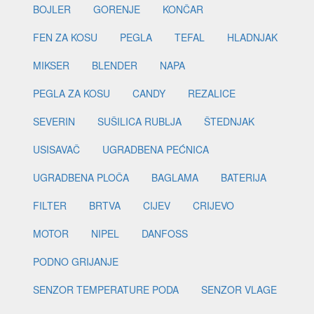
BOJLER
GORENJE
KONČAR
FEN ZA KOSU
PEGLA
TEFAL
HLADNJAK
MIKSER
BLENDER
NAPA
PEGLA ZA KOSU
CANDY
REZALICE
SEVERIN
SUŠILICA RUBLJA
ŠTEDNJAK
USISAVAČ
UGRADBENA PEĆNICA
UGRADBENA PLOČA
BAGLAMA
BATERIJA
FILTER
BRTVA
CIJEV
CRIJEVO
MOTOR
NIPEL
DANFOSS
PODNO GRIJANJE
SENZOR TEMPERATURE PODA
SENZOR VLAGE