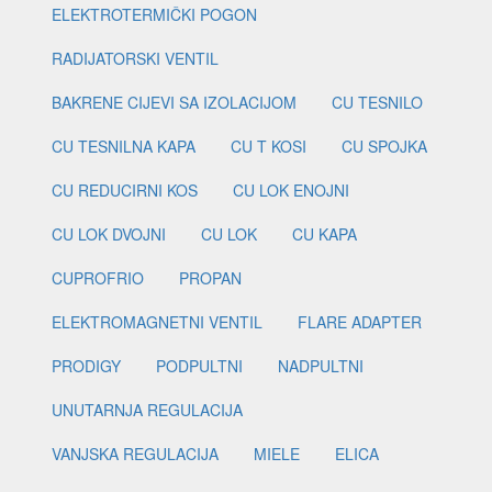
ELEKTROTERMIČKI POGON
RADIJATORSKI VENTIL
BAKRENE CIJEVI SA IZOLACIJOM
CU TESNILO
CU TESNILNA KAPA
CU T KOSI
CU SPOJKA
CU REDUCIRNI KOS
CU LOK ENOJNI
CU LOK DVOJNI
CU LOK
CU KAPA
CUPROFRIO
PROPAN
ELEKTROMAGNETNI VENTIL
FLARE ADAPTER
PRODIGY
PODPULTNI
NADPULTNI
UNUTARNJA REGULACIJA
VANJSKA REGULACIJA
MIELE
ELICA