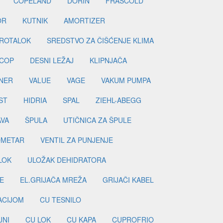
COPELAND
DORIN
FRASCOLD
OR
KUTNIK
AMORTIZER
ROTALOK
SREDSTVO ZA ČIŠĆENJE KLIMA
COP
DESNI LEŽAJ
KLIPNJAČA
NER
VALUE
VAGE
VAKUM PUMPA
ST
HIDRIA
SPAL
ZIEHL-ABEGG
AVA
ŠPULA
UTIČNICA ZA ŠPULE
METAR
VENTIL ZA PUNJENJE
LOK
ULOŽAK DEHIDRATORA
E
EL.GRIJAČA MREŽA
GRIJAČI KABEL
LACIJOM
CU TESNILO
JNI
CU LOK
CU KAPA
CUPROFRIO