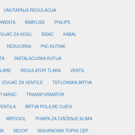
UNUTARNJA REGULACIJA
OWENTA
BABYLISS
PHILIPS
UVIJAČ ZA KOSU
ŠIŠAČ
KABAL
REDUCIRKA
PVC KUTNIK
TA
INSTALACIJSKA KUTIJA
ILARE
REGULATOR TLAKA
VENTIL
IZVIJAČ ZA VENTILE
TEFLONSKA BRTVA
ETVARAČ
TRANSFORMATOR
VENTILA
BRTVA POLILNE CIJEVI
WIPCOOL
PUMPA ZA ČIŠĆENJE KLIMA
MA
SECOP
SIGURNOSNI TOPIVI ČEP