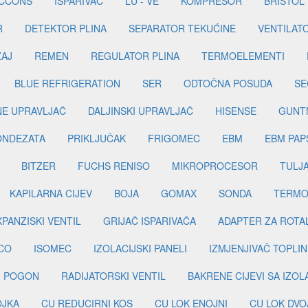
ICCONS
ISPARIVAČ
LU - VE
KOMPRESOR
BRISTOL
R
DETEKTOR PLINA
SEPARATOR TEKUĆINE
VENTILAT
ŽAJ
REMEN
REGULATOR PLINA
TERMOELEMENTI
BLUE REFRIGERATION
SER
ODTOČNA POSUDA
SE
INE UPRAVLJAČ
DALJINSKI UPRAVLJAČ
HISENSE
GUNT
ONDEZATA
PRIKLJUČAK
FRIGOMEC
EBM
EBM PAP
BITZER
FUCHS RENISO
MIKROPROCESOR
TULJ
KAPILARNA CIJEV
BOJA
GOMAX
SONDA
TERMO
PANZISKI VENTIL
GRIJAČ ISPARIVAČA
ADAPTER ZA ROTA
CO
ISOMEC
IZOLACIJSKI PANELI
IZMJENJIVAČ TOPLIN
I POGON
RADIJATORSKI VENTIL
BAKRENE CIJEVI SA IZO
OJKA
CU REDUCIRNI KOS
CU LOK ENOJNI
CU LOK DVO