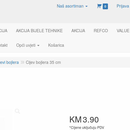
Naš asortiman
Prijava
0
CIJA
AKCIJA BIJELE TEHNIKE
AKCIJA
REFCO
VALUE
takt
Opći uvjeti
Košarica
jevi bojlera
Cijev bojlera 35 cm
KM
3.90
*Cijene uključuju PDV