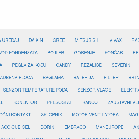
A UREĐAJ
DAIKIN
GREE
MITSUBISHI
VIVAX
RA
DVOD KONDENZATA
BOJLER
GORENJE
KONČAR
FE
A
PEGLA ZA KOSU
CANDY
REZALICE
SEVERIN
ADBENA PLOČA
BAGLAMA
BATERIJA
FILTER
BRT
SENZOR TEMPERATURE PODA
SENZOR VLAGE
ELEKTR
LL
KONEKTOR
PRESOSTAT
RANCO
ZAUSTAVNI VE
OĆNI KONTAKT
SKLOPNIK
MOTOR VENTILATORA
MAGN
ACC CUBIGEL
DORIN
EMBRACO
MANEUROPE
AN