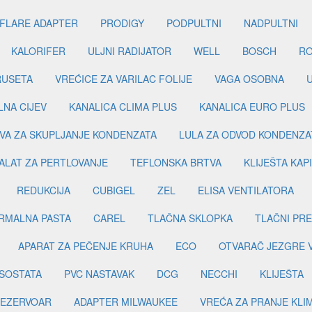
FLARE ADAPTER
PRODIGY
PODPULTNI
NADPULTNI
KALORIFER
ULJNI RADIJATOR
WELL
BOSCH
R
RUSETA
VREĆICE ZA VARILAC FOLIJE
VAGA OSOBNA
LNA CIJEV
KANALICA CLIMA PLUS
KANALICA EURO PLUS
VA ZA SKUPLJANJE KONDENZATA
LULA ZA ODVOD KONDENZA
ALAT ZA PERTLOVANJE
TEFLONSKA BRTVA
KLIJEŠTA KAP
REDUKCIJA
CUBIGEL
ZEL
ELISA VENTILATORA
RMALNA PASTA
CAREL
TLAČNA SKLOPKA
TLAČNI PR
APARAT ZA PEČENJE KRUHA
ECO
OTVARAČ JEZGRE 
SOSTATA
PVC NASTAVAK
DCG
NECCHI
KLIJEŠTA
EZERVOAR
ADAPTER MILWAUKEE
VREĆA ZA PRANJE KLI