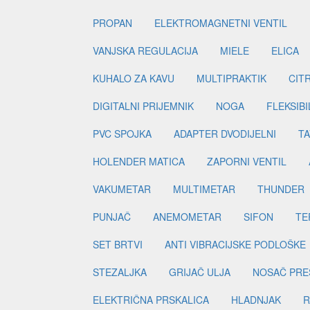
PROPAN
ELEKTROMAGNETNI VENTIL
VANJSKA REGULACIJA
MIELE
ELICA
KUHALO ZA KAVU
MULTIPRAKTIK
CIT
DIGITALNI PRIJEMNIK
NOGA
FLEKSIBI
PVC SPOJKA
ADAPTER DVODIJELNI
TA
HOLENDER MATICA
ZAPORNI VENTIL
VAKUMETAR
MULTIMETAR
THUNDER
PUNJAČ
ANEMOMETAR
SIFON
TE
SET BRTVI
ANTI VIBRACIJSKE PODLOŠKE
STEZALJKA
GRIJAČ ULJA
NOSAČ PRE
ELEKTRIČNA PRSKALICA
HLADNJAK
R