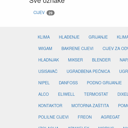
CIJEV
29
KLIMA
HLAĐENJE
GRIJANJE
KLIM
WIGAM
BAKRENE CIJEVI
CIJEV ZA O
HLADNJAK
MIKSER
BLENDER
NAP
USISAVAČ
UGRADBENA PEĆNICA
UGR
NIPEL
DANFOSS
PODNO GRIJANJE
ALCO
ELIWELL
TERMOSTAT
DIXE
KONTAKTOR
MOTORNA ZAŠTITA
POM
POLILNE CIJEVI
FREON
AGREGAT