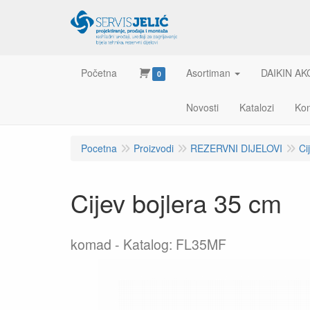
Početna
Asortiman
DAIKIN AK
0
Novosti
Katalozi
Kon
Pocetna
Proizvodi
REZERVNI DIJELOVI
Ci
Cijev bojlera 35 cm
komad
Katalog: FL35MF