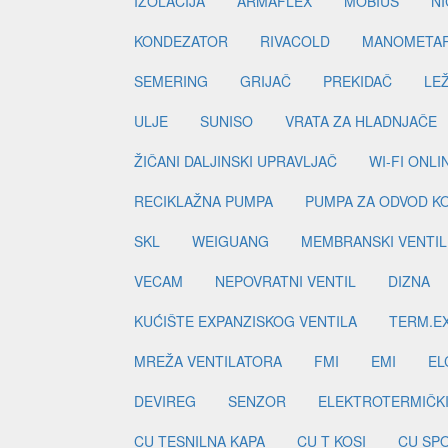
IZOLACIJA
ARMAFLEX
MOBIUS
N
KONDEZATOR
RIVACOLD
MANOMETA
SEMERING
GRIJAČ
PREKIDAČ
LE
ULJE
SUNISO
VRATA ZA HLADNJAČE
ŽIČANI DALJINSKI UPRAVLJAČ
WI-FI ONL
RECIKLAŽNA PUMPA
PUMPA ZA ODVOD K
SKL
WEIGUANG
MEMBRANSKI VENTIL
VECAM
NEPOVRATNI VENTIL
DIZNA
KUĆIŠTE EXPANZISKOG VENTILA
TERM.EX
MREŽA VENTILATORA
FMI
EMI
EL
DEVIREG
SENZOR
ELEKTROTERMIČK
CU TESNILNA KAPA
CU T KOSI
CU SP