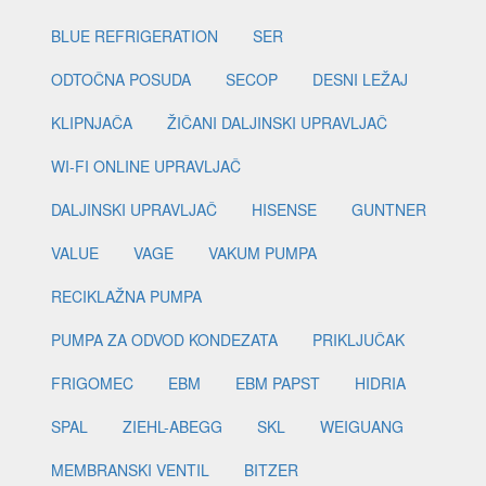
BLUE REFRIGERATION
SER
ODTOČNA POSUDA
SECOP
DESNI LEŽAJ
KLIPNJAČA
ŽIČANI DALJINSKI UPRAVLJAČ
WI-FI ONLINE UPRAVLJAČ
DALJINSKI UPRAVLJAČ
HISENSE
GUNTNER
VALUE
VAGE
VAKUM PUMPA
RECIKLAŽNA PUMPA
PUMPA ZA ODVOD KONDEZATA
PRIKLJUČAK
FRIGOMEC
EBM
EBM PAPST
HIDRIA
SPAL
ZIEHL-ABEGG
SKL
WEIGUANG
MEMBRANSKI VENTIL
BITZER