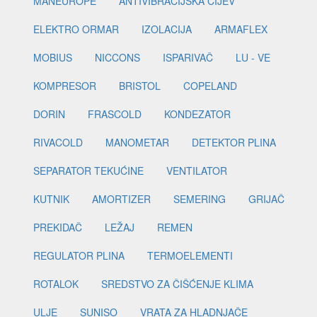
MANEUROPE
ANTIVIBRACIJSKA CIJEV
ELEKTRO ORMAR
IZOLACIJA
ARMAFLEX
MOBIUS
NICCONS
ISPARIVAČ
LU - VE
KOMPRESOR
BRISTOL
COPELAND
DORIN
FRASCOLD
KONDEZATOR
RIVACOLD
MANOMETAR
DETEKTOR PLINA
SEPARATOR TEKUĆINE
VENTILATOR
KUTNIK
AMORTIZER
SEMERING
GRIJAČ
PREKIDAČ
LEŽAJ
REMEN
REGULATOR PLINA
TERMOELEMENTI
ROTALOK
SREDSTVO ZA ČIŠĆENJE KLIMA
ULJE
SUNISO
VRATA ZA HLADNJAČE