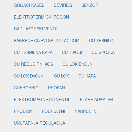
GRIJAČI KABEL
DEVIREG
SENZOR
ELEKTROTERMIČKI POGON
RADIJATORSKI VENTIL
BAKRENE CIJEVI SA IZOLACIJOM
CU TESNILO
CU TESNILNA KAPA
CU T KOSI
CU SPOJKA
CU REDUCIRNI KOS
CU LOK ENOJNI
CU LOK DVOJNI
CU LOK
CU KAPA
CUPROFRIO
PROPAN
ELEKTROMAGNETNI VENTIL
FLARE ADAPTER
PRODIGY
PODPULTNI
NADPULTNI
UNUTARNJA REGULACIJA