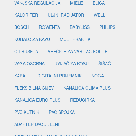
VANJSKA REGULACIJA
MIELE
ELICA
KALORIFER
ULJNI RADIJATOR
WELL
BOSCH
ROWENTA
BABYLISS
PHILIPS
KUHALO ZA KAVU
MULTIPRAKTIK
CITRUSETA
VREĆICE ZA VARILAC FOLIJE
VAGA OSOBNA
UVIJAČ ZA KOSU
ŠIŠAČ
KABAL
DIGITALNI PRIJEMNIK
NOGA
FLEKSIBILNA CIJEV
KANALICA CLIMA PLUS
KANALICA EURO PLUS
REDUCIRKA
PVC KUTNIK
PVC SPOJKA
ADAPTER DVODIJELNI