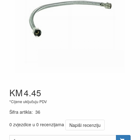
KM
4.45
*Cijene uključuju PDV
Šifra artikla
:
36
0 zvjezdice u 0 recenzijama
Napiši recenziju