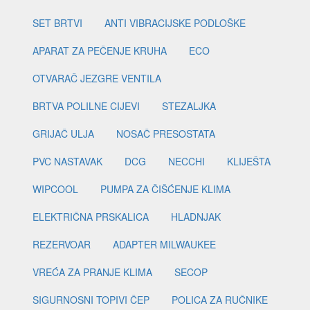
SET BRTVI
ANTI VIBRACIJSKE PODLOŠKE
APARAT ZA PEČENJE KRUHA
ECO
OTVARAČ JEZGRE VENTILA
BRTVA POLILNE CIJEVI
STEZALJKA
GRIJAČ ULJA
NOSAČ PRESOSTATA
PVC NASTAVAK
DCG
NECCHI
KLIJEŠTA
WIPCOOL
PUMPA ZA ČIŠĆENJE KLIMA
ELEKTRIČNA PRSKALICA
HLADNJAK
REZERVOAR
ADAPTER MILWAUKEE
VREĆA ZA PRANJE KLIMA
SECOP
SIGURNOSNI TOPIVI ČEP
POLICA ZA RUČNIKE