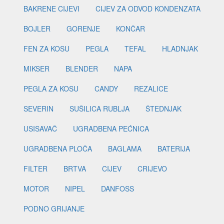
BAKRENE CIJEVI
CIJEV ZA ODVOD KONDENZATA
BOJLER
GORENJE
KONČAR
FEN ZA KOSU
PEGLA
TEFAL
HLADNJAK
MIKSER
BLENDER
NAPA
PEGLA ZA KOSU
CANDY
REZALICE
SEVERIN
SUŠILICA RUBLJA
ŠTEDNJAK
USISAVAČ
UGRADBENA PEĆNICA
UGRADBENA PLOČA
BAGLAMA
BATERIJA
FILTER
BRTVA
CIJEV
CRIJEVO
MOTOR
NIPEL
DANFOSS
PODNO GRIJANJE