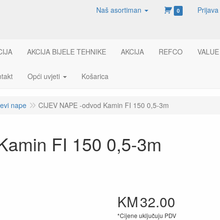
Naš asortiman
Prijava
0
CIJA
AKCIJA BIJELE TEHNIKE
AKCIJA
REFCO
VALUE
takt
Opći uvjeti
Košarica
jevi nape
CIJEV NAPE -odvod Kamin FI 150 0,5-3m
Kamin FI 150 0,5-3m
KM
32.00
*Cijene uključuju PDV