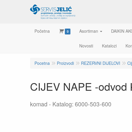
Početna
Asortiman
DAIKIN AK
0
Novosti
Katalozi
Kon
Pocetna
Proizvodi
REZERVNI DIJELOVI
Ci
CIJEV NAPE -odvod 
komad
Katalog: 6000-503-600