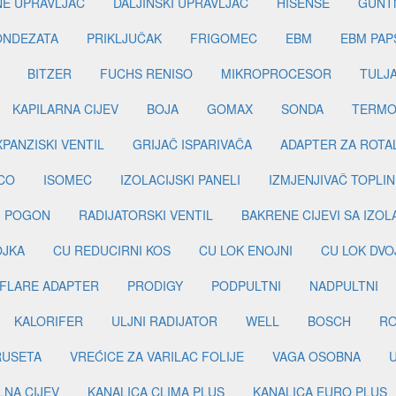
INE UPRAVLJAČ
DALJINSKI UPRAVLJAČ
HISENSE
GUNT
ONDEZATA
PRIKLJUČAK
FRIGOMEC
EBM
EBM PAP
BITZER
FUCHS RENISO
MIKROPROCESOR
TULJ
KAPILARNA CIJEV
BOJA
GOMAX
SONDA
TERMO
PANZISKI VENTIL
GRIJAČ ISPARIVAČA
ADAPTER ZA ROTA
CO
ISOMEC
IZOLACIJSKI PANELI
IZMJENJIVAČ TOPLIN
I POGON
RADIJATORSKI VENTIL
BAKRENE CIJEVI SA IZO
OJKA
CU REDUCIRNI KOS
CU LOK ENOJNI
CU LOK DVO
FLARE ADAPTER
PRODIGY
PODPULTNI
NADPULTNI
KALORIFER
ULJNI RADIJATOR
WELL
BOSCH
R
RUSETA
VREĆICE ZA VARILAC FOLIJE
VAGA OSOBNA
LNA CIJEV
KANALICA CLIMA PLUS
KANALICA EURO PLUS