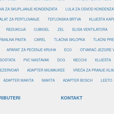
VA ZA SKUPLJANJE KONDENZATA
LULA ZA ODVOD KONDENZA
ALAT ZA PERTLOVANJE
TEFLONSKA BRTVA
KLIJEŠTA KAP
REDUKCIJA
CUBIGEL
ZEL
ELISA VENTILATORA
RMALNA PASTA
CAREL
TLAČNA SKLOPKA
TLAČNI PR
APARAT ZA PEČENJE KRUHA
ECO
OTVARAČ JEZGRE 
SOSTATA
PVC NASTAVAK
DCG
NECCHI
KLIJEŠTA
EZERVOAR
ADAPTER MILWAUKEE
VREĆA ZA PRANJE KLI
ADAPTER MAKITA
MAKITA
ADAPTER BOSCH
LEETO
RIBUTERI
KONTAKT