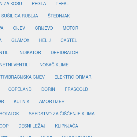
N ZA KOSU
PEGLA
TEFAL
SUŠILICA RUBLJA
ŠTEDNJAK
VA
CIJEV
CRIJEVO
MOTOR
A
GLAMOX
HELIJ
CASTEL
NTIL
INDIKATOR
DEHIDRATOR
ETNI VENTILI
NOSAČ KLIME
TIVIBRACIJSKA CIJEV
ELEKTRO ORMAR
COPELAND
DORIN
FRASCOLD
OR
KUTNIK
AMORTIZER
ROTALOK
SREDSTVO ZA ČIŠĆENJE KLIMA
COP
DESNI LEŽAJ
KLIPNJAČA