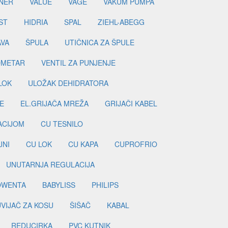
NER
VALUE
VAGE
VAKUM PUMPA
ST
HIDRIA
SPAL
ZIEHL-ABEGG
AVA
ŠPULA
UTIČNICA ZA ŠPULE
METAR
VENTIL ZA PUNJENJE
LOK
ULOŽAK DEHIDRATORA
E
EL.GRIJAČA MREŽA
GRIJAČI KABEL
LACIJOM
CU TESNILO
JNI
CU LOK
CU KAPA
CUPROFRIO
UNUTARNJA REGULACIJA
OWENTA
BABYLISS
PHILIPS
UVIJAČ ZA KOSU
ŠIŠAČ
KABAL
REDUCIRKA
PVC KUTNIK