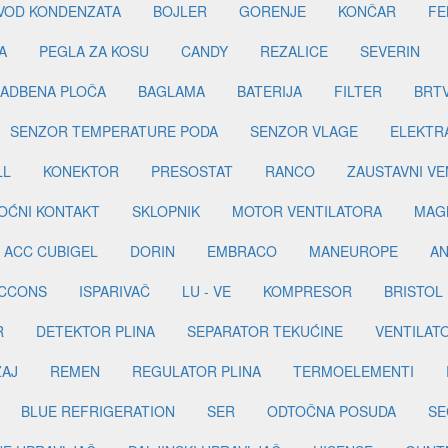
DVOD KONDENZATA
BOJLER
GORENJE
KONČAR
FE
A
PEGLA ZA KOSU
CANDY
REZALICE
SEVERIN
ADBENA PLOČA
BAGLAMA
BATERIJA
FILTER
BRT
SENZOR TEMPERATURE PODA
SENZOR VLAGE
ELEKTR
LL
KONEKTOR
PRESOSTAT
RANCO
ZAUSTAVNI VE
OĆNI KONTAKT
SKLOPNIK
MOTOR VENTILATORA
MAGN
ACC CUBIGEL
DORIN
EMBRACO
MANEUROPE
AN
ICCONS
ISPARIVAČ
LU - VE
KOMPRESOR
BRISTOL
R
DETEKTOR PLINA
SEPARATOR TEKUĆINE
VENTILAT
ŽAJ
REMEN
REGULATOR PLINA
TERMOELEMENTI
BLUE REFRIGERATION
SER
ODTOČNA POSUDA
SE