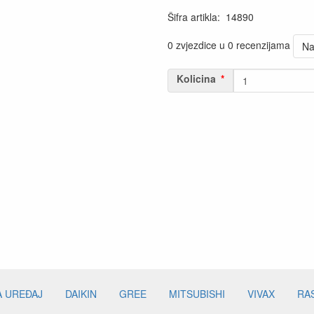
Šifra artikla
:
14890
0 zvjezdice u 0 recenzijama
Na
Kolicina
A UREĐAJ
DAIKIN
GREE
MITSUBISHI
VIVAX
RA