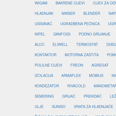
WIGAM
BAKRENE CIJEVI
CIJEV ZA O
HLADNJAK
MIKSER
BLENDER
NAP
USISAVAČ
UGRADBENA PEĆNICA
UGR
NIPEL
DANFOSS
PODNO GRIJANJE
ALCO
ELIWELL
TERMOSTAT
DIXE
KONTAKTOR
MOTORNA ZAŠTITA
POM
POLILNE CIJEVI
FREON
AGREGAT
IZOLACIJA
ARMAFLEX
MOBIUS
N
KONDEZATOR
RIVACOLD
MANOMETA
SEMERING
GRIJAČ
PREKIDAČ
LE
ULJE
SUNISO
VRATA ZA HLADNJAČE