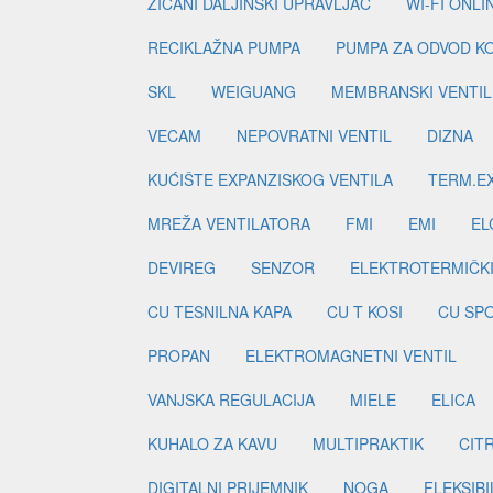
ŽIČANI DALJINSKI UPRAVLJAČ
WI-FI ONL
RECIKLAŽNA PUMPA
PUMPA ZA ODVOD K
SKL
WEIGUANG
MEMBRANSKI VENTIL
VECAM
NEPOVRATNI VENTIL
DIZNA
KUĆIŠTE EXPANZISKOG VENTILA
TERM.EX
MREŽA VENTILATORA
FMI
EMI
EL
DEVIREG
SENZOR
ELEKTROTERMIČK
CU TESNILNA KAPA
CU T KOSI
CU SP
PROPAN
ELEKTROMAGNETNI VENTIL
VANJSKA REGULACIJA
MIELE
ELICA
KUHALO ZA KAVU
MULTIPRAKTIK
CIT
DIGITALNI PRIJEMNIK
NOGA
FLEKSIBI