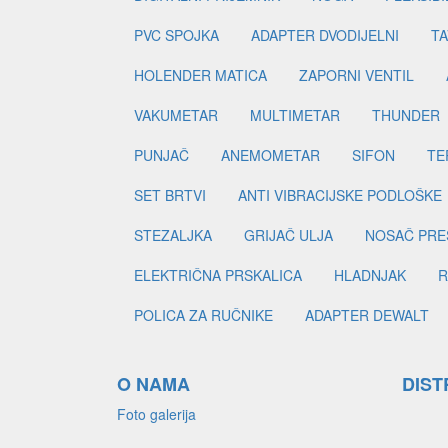
PVC SPOJKA
ADAPTER DVODIJELNI
TA
HOLENDER MATICA
ZAPORNI VENTIL
VAKUMETAR
MULTIMETAR
THUNDER
PUNJAČ
ANEMOMETAR
SIFON
TE
SET BRTVI
ANTI VIBRACIJSKE PODLOŠKE
STEZALJKA
GRIJAČ ULJA
NOSAČ PRE
ELEKTRIČNA PRSKALICA
HLADNJAK
R
POLICA ZA RUČNIKE
ADAPTER DEWALT
O NAMA
DIST
Foto galerija