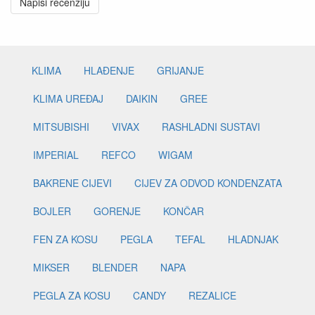
Napiši recenziju
KLIMA
HLAĐENJE
GRIJANJE
KLIMA UREĐAJ
DAIKIN
GREE
MITSUBISHI
VIVAX
RASHLADNI SUSTAVI
IMPERIAL
REFCO
WIGAM
BAKRENE CIJEVI
CIJEV ZA ODVOD KONDENZATA
BOJLER
GORENJE
KONČAR
FEN ZA KOSU
PEGLA
TEFAL
HLADNJAK
MIKSER
BLENDER
NAPA
PEGLA ZA KOSU
CANDY
REZALICE