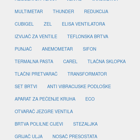
MULTIMETAR
THUNDER
REDUKCIJA
CUBIGEL
ZEL
ELISA VENTILATORA
IZVIJAČ ZA VENTILE
TEFLONSKA BRTVA
PUNJAČ
ANEMOMETAR
SIFON
TERMALNA PASTA
CAREL
TLAČNA SKLOPKA
TLAČNI PRETVARAČ
TRANSFORMATOR
SET BRTVI
ANTI VIBRACIJSKE PODLOŠKE
APARAT ZA PEČENJE KRUHA
ECO
OTVARAČ JEZGRE VENTILA
BRTVA POLILNE CIJEVI
STEZALJKA
GRIJAČ ULJA
NOSAČ PRESOSTATA