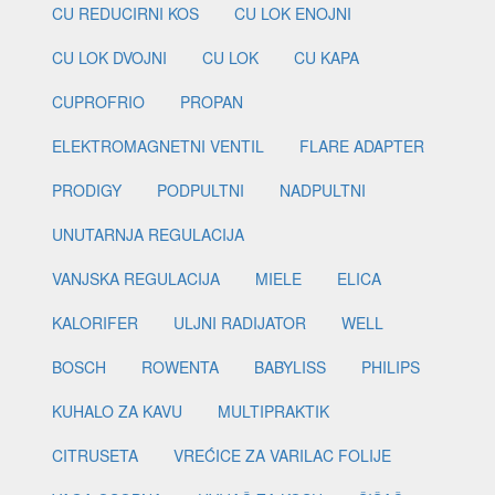
CU REDUCIRNI KOS
CU LOK ENOJNI
CU LOK DVOJNI
CU LOK
CU KAPA
CUPROFRIO
PROPAN
ELEKTROMAGNETNI VENTIL
FLARE ADAPTER
PRODIGY
PODPULTNI
NADPULTNI
UNUTARNJA REGULACIJA
VANJSKA REGULACIJA
MIELE
ELICA
KALORIFER
ULJNI RADIJATOR
WELL
BOSCH
ROWENTA
BABYLISS
PHILIPS
KUHALO ZA KAVU
MULTIPRAKTIK
CITRUSETA
VREĆICE ZA VARILAC FOLIJE