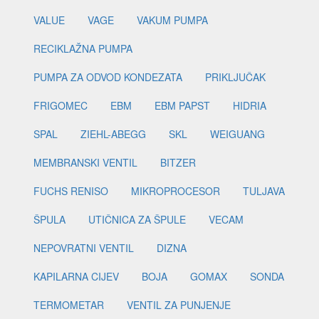
VALUE
VAGE
VAKUM PUMPA
RECIKLAŽNA PUMPA
PUMPA ZA ODVOD KONDEZATA
PRIKLJUČAK
FRIGOMEC
EBM
EBM PAPST
HIDRIA
SPAL
ZIEHL-ABEGG
SKL
WEIGUANG
MEMBRANSKI VENTIL
BITZER
FUCHS RENISO
MIKROPROCESOR
TULJAVA
ŠPULA
UTIČNICA ZA ŠPULE
VECAM
NEPOVRATNI VENTIL
DIZNA
KAPILARNA CIJEV
BOJA
GOMAX
SONDA
TERMOMETAR
VENTIL ZA PUNJENJE