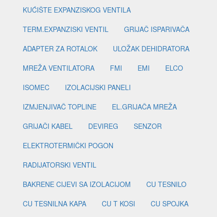
KUĆIŠTE EXPANZISKOG VENTILA
TERM.EXPANZISKI VENTIL
GRIJAČ ISPARIVAČA
ADAPTER ZA ROTALOK
ULOŽAK DEHIDRATORA
MREŽA VENTILATORA
FMI
EMI
ELCO
ISOMEC
IZOLACIJSKI PANELI
IZMJENJIVAČ TOPLINE
EL.GRIJAČA MREŽA
GRIJAČI KABEL
DEVIREG
SENZOR
ELEKTROTERMIČKI POGON
RADIJATORSKI VENTIL
BAKRENE CIJEVI SA IZOLACIJOM
CU TESNILO
CU TESNILNA KAPA
CU T KOSI
CU SPOJKA