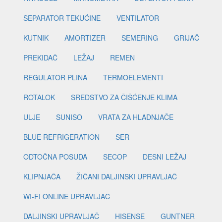
SEPARATOR TEKUĆINE
VENTILATOR
KUTNIK
AMORTIZER
SEMERING
GRIJAČ
PREKIDAČ
LEŽAJ
REMEN
REGULATOR PLINA
TERMOELEMENTI
ROTALOK
SREDSTVO ZA ČIŠĆENJE KLIMA
ULJE
SUNISO
VRATA ZA HLADNJAČE
BLUE REFRIGERATION
SER
ODTOČNA POSUDA
SECOP
DESNI LEŽAJ
KLIPNJAČA
ŽIČANI DALJINSKI UPRAVLJAČ
WI-FI ONLINE UPRAVLJAČ
DALJINSKI UPRAVLJAČ
HISENSE
GUNTNER