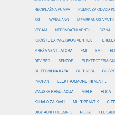
RECIKLAŽNA PUMPA
PUMPA ZA ODVOD K
SKL
WEIGUANG
MEMBRANSKI VENTIL
VECAM
NEPOVRATNI VENTIL
DIZNA
KUĆIŠTE EXPANZISKOG VENTILA
TERM.EX
MREŽA VENTILATORA
FMI
EMI
EL
DEVIREG
SENZOR
ELEKTROTERMIČK
CU TESNILNA KAPA
CU T KOSI
CU SP
PROPAN
ELEKTROMAGNETNI VENTIL
VANJSKA REGULACIJA
MIELE
ELICA
KUHALO ZA KAVU
MULTIPRAKTIK
CIT
DIGITALNI PRIJEMNIK
NOGA
FLEKSIBI