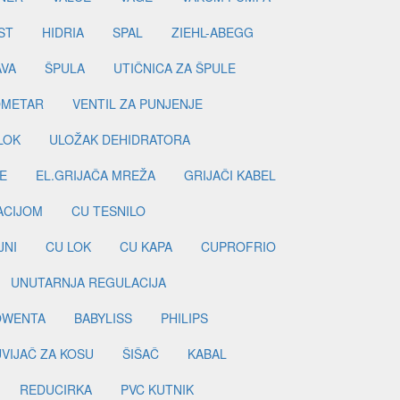
ST
HIDRIA
SPAL
ZIEHL-ABEGG
AVA
ŠPULA
UTIČNICA ZA ŠPULE
METAR
VENTIL ZA PUNJENJE
LOK
ULOŽAK DEHIDRATORA
E
EL.GRIJAČA MREŽA
GRIJAČI KABEL
LACIJOM
CU TESNILO
JNI
CU LOK
CU KAPA
CUPROFRIO
UNUTARNJA REGULACIJA
OWENTA
BABYLISS
PHILIPS
UVIJAČ ZA KOSU
ŠIŠAČ
KABAL
REDUCIRKA
PVC KUTNIK