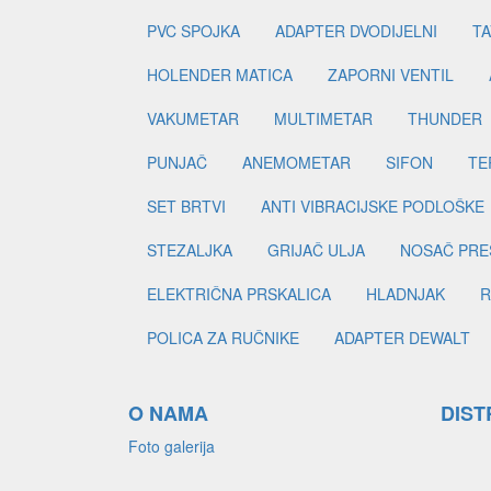
PVC SPOJKA
ADAPTER DVODIJELNI
TA
HOLENDER MATICA
ZAPORNI VENTIL
VAKUMETAR
MULTIMETAR
THUNDER
PUNJAČ
ANEMOMETAR
SIFON
TE
SET BRTVI
ANTI VIBRACIJSKE PODLOŠKE
STEZALJKA
GRIJAČ ULJA
NOSAČ PRE
ELEKTRIČNA PRSKALICA
HLADNJAK
R
POLICA ZA RUČNIKE
ADAPTER DEWALT
O NAMA
DIST
Foto galerija