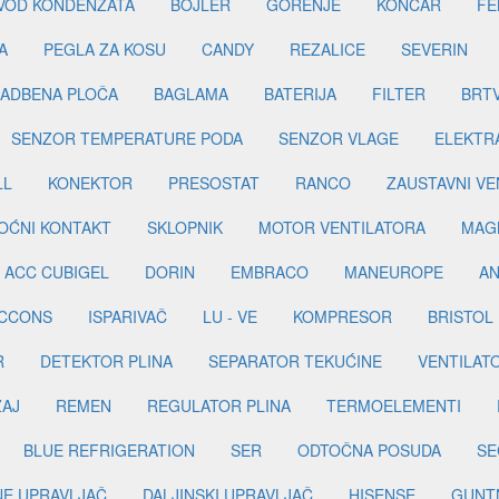
DVOD KONDENZATA
BOJLER
GORENJE
KONČAR
FE
A
PEGLA ZA KOSU
CANDY
REZALICE
SEVERIN
ADBENA PLOČA
BAGLAMA
BATERIJA
FILTER
BRT
SENZOR TEMPERATURE PODA
SENZOR VLAGE
ELEKTR
LL
KONEKTOR
PRESOSTAT
RANCO
ZAUSTAVNI VE
OĆNI KONTAKT
SKLOPNIK
MOTOR VENTILATORA
MAGN
ACC CUBIGEL
DORIN
EMBRACO
MANEUROPE
AN
ICCONS
ISPARIVAČ
LU - VE
KOMPRESOR
BRISTOL
R
DETEKTOR PLINA
SEPARATOR TEKUĆINE
VENTILAT
ŽAJ
REMEN
REGULATOR PLINA
TERMOELEMENTI
BLUE REFRIGERATION
SER
ODTOČNA POSUDA
SE
INE UPRAVLJAČ
DALJINSKI UPRAVLJAČ
HISENSE
GUNT