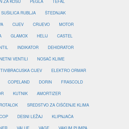
N ZA KOSU
PEGLA
TEFAL
SUŠILICA RUBLJA
ŠTEDNJAK
VA
CIJEV
CRIJEVO
MOTOR
A
GLAMOX
HELIJ
CASTEL
NTIL
INDIKATOR
DEHIDRATOR
ETNI VENTILI
NOSAČ KLIME
TIVIBRACIJSKA CIJEV
ELEKTRO ORMAR
COPELAND
DORIN
FRASCOLD
OR
KUTNIK
AMORTIZER
ROTALOK
SREDSTVO ZA ČIŠĆENJE KLIMA
COP
DESNI LEŽAJ
KLIPNJAČA
NER
VALUE
VAGE
VAKUM PUMPA