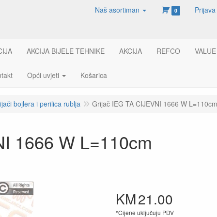
Naš asortiman
Prijava
0
CIJA
AKCIJA BIJELE TEHNIKE
AKCIJA
REFCO
VALUE
takt
Opći uvjeti
Košarica
ijači bojlera i perilica rublja
Grijač IEG TA CIJEVNI 1666 W L=110c
VNI 1666 W L=110cm
KM
21.00
*Cijene uključuju PDV