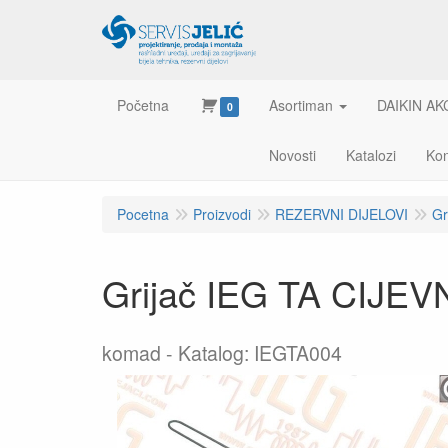
Početna
Asortiman
DAIKIN AK
0
Novosti
Katalozi
Kon
Pocetna
Proizvodi
REZERVNI DIJELOVI
Gr
Grijač IEG TA CIJE
komad
Katalog: IEGTA004