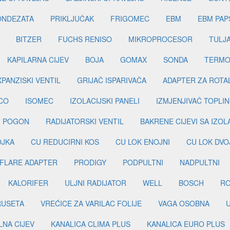
ONDEZATA
PRIKLJUČAK
FRIGOMEC
EBM
EBM PAP
BITZER
FUCHS RENISO
MIKROPROCESOR
TULJ
KAPILARNA CIJEV
BOJA
GOMAX
SONDA
TERMO
PANZISKI VENTIL
GRIJAČ ISPARIVAČA
ADAPTER ZA ROTA
CO
ISOMEC
IZOLACIJSKI PANELI
IZMJENJIVAČ TOPLIN
I POGON
RADIJATORSKI VENTIL
BAKRENE CIJEVI SA IZO
OJKA
CU REDUCIRNI KOS
CU LOK ENOJNI
CU LOK DVO
FLARE ADAPTER
PRODIGY
PODPULTNI
NADPULTNI
KALORIFER
ULJNI RADIJATOR
WELL
BOSCH
R
RUSETA
VREĆICE ZA VARILAC FOLIJE
VAGA OSOBNA
LNA CIJEV
KANALICA CLIMA PLUS
KANALICA EURO PLUS