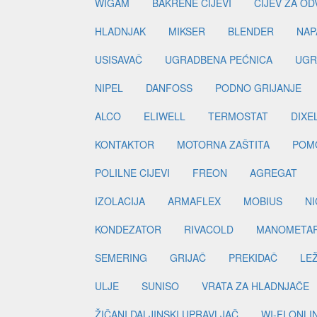
WIGAM
BAKRENE CIJEVI
CIJEV ZA O
HLADNJAK
MIKSER
BLENDER
NAP
USISAVAČ
UGRADBENA PEĆNICA
UGR
NIPEL
DANFOSS
PODNO GRIJANJE
ALCO
ELIWELL
TERMOSTAT
DIXE
KONTAKTOR
MOTORNA ZAŠTITA
POM
POLILNE CIJEVI
FREON
AGREGAT
IZOLACIJA
ARMAFLEX
MOBIUS
N
KONDEZATOR
RIVACOLD
MANOMETA
SEMERING
GRIJAČ
PREKIDAČ
LE
ULJE
SUNISO
VRATA ZA HLADNJAČE
ŽIČANI DALJINSKI UPRAVLJAČ
WI-FI ONL