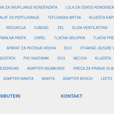
VA ZA SKUPLJANJE KONDENZATA
LULA ZA ODVOD KONDENZA
ALAT ZA PERTLOVANJE
TEFLONSKA BRTVA
KLIJEŠTA KAP
REDUKCIJA
CUBIGEL
ZEL
ELISA VENTILATORA
RMALNA PASTA
CAREL
TLAČNA SKLOPKA
TLAČNI PR
APARAT ZA PEČENJE KRUHA
ECO
OTVARAČ JEZGRE 
SOSTATA
PVC NASTAVAK
DCG
NECCHI
KLIJEŠTA
EZERVOAR
ADAPTER MILWAUKEE
VREĆA ZA PRANJE KLI
ADAPTER MAKITA
MAKITA
ADAPTER BOSCH
LEETO
RIBUTERI
KONTAKT