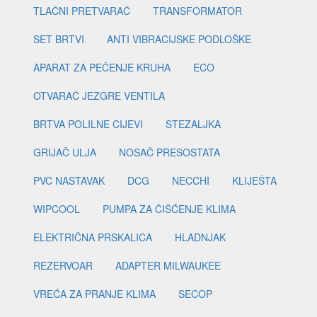
TLAČNI PRETVARAČ
TRANSFORMATOR
SET BRTVI
ANTI VIBRACIJSKE PODLOŠKE
APARAT ZA PEČENJE KRUHA
ECO
OTVARAČ JEZGRE VENTILA
BRTVA POLILNE CIJEVI
STEZALJKA
GRIJAČ ULJA
NOSAČ PRESOSTATA
PVC NASTAVAK
DCG
NECCHI
KLIJEŠTA
WIPCOOL
PUMPA ZA ČIŠĆENJE KLIMA
ELEKTRIČNA PRSKALICA
HLADNJAK
REZERVOAR
ADAPTER MILWAUKEE
VREĆA ZA PRANJE KLIMA
SECOP