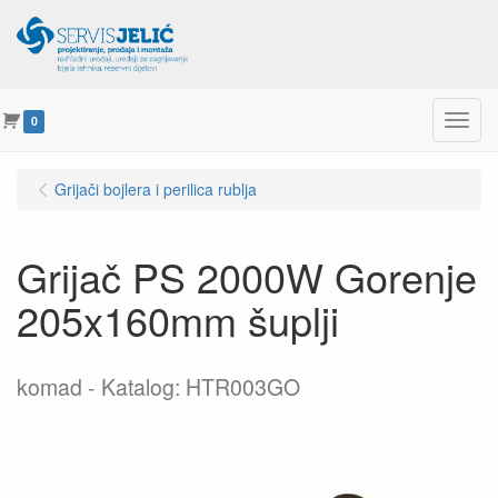
Menu
0
Grijači bojlera i perilica rublja
Grijač PS 2000W Gorenje
205x160mm šuplji
komad
Katalog: HTR003GO