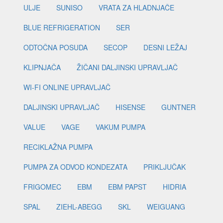
ULJE
SUNISO
VRATA ZA HLADNJAČE
BLUE REFRIGERATION
SER
ODTOČNA POSUDA
SECOP
DESNI LEŽAJ
KLIPNJAČA
ŽIČANI DALJINSKI UPRAVLJAČ
WI-FI ONLINE UPRAVLJAČ
DALJINSKI UPRAVLJAČ
HISENSE
GUNTNER
VALUE
VAGE
VAKUM PUMPA
RECIKLAŽNA PUMPA
PUMPA ZA ODVOD KONDEZATA
PRIKLJUČAK
FRIGOMEC
EBM
EBM PAPST
HIDRIA
SPAL
ZIEHL-ABEGG
SKL
WEIGUANG