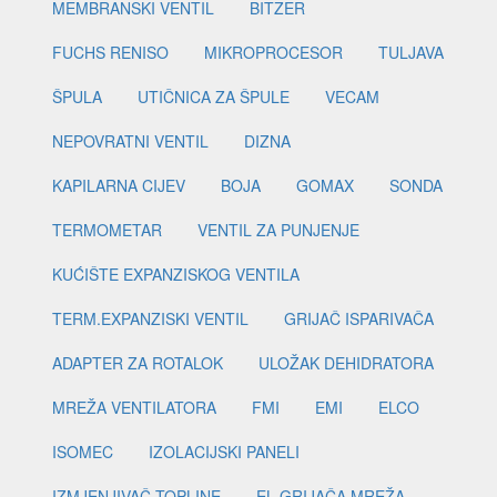
MEMBRANSKI VENTIL
BITZER
FUCHS RENISO
MIKROPROCESOR
TULJAVA
ŠPULA
UTIČNICA ZA ŠPULE
VECAM
NEPOVRATNI VENTIL
DIZNA
KAPILARNA CIJEV
BOJA
GOMAX
SONDA
TERMOMETAR
VENTIL ZA PUNJENJE
KUĆIŠTE EXPANZISKOG VENTILA
TERM.EXPANZISKI VENTIL
GRIJAČ ISPARIVAČA
ADAPTER ZA ROTALOK
ULOŽAK DEHIDRATORA
MREŽA VENTILATORA
FMI
EMI
ELCO
ISOMEC
IZOLACIJSKI PANELI
IZMJENJIVAČ TOPLINE
EL.GRIJAČA MREŽA