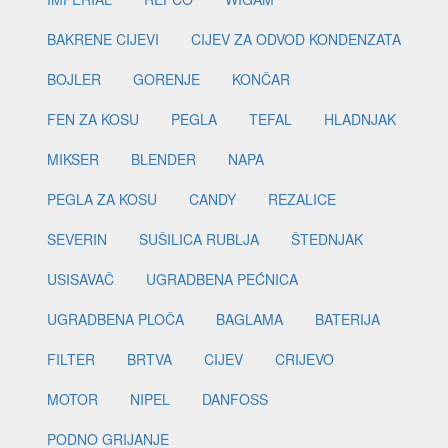
BAKRENE CIJEVI
CIJEV ZA ODVOD KONDENZATA
BOJLER
GORENJE
KONČAR
FEN ZA KOSU
PEGLA
TEFAL
HLADNJAK
MIKSER
BLENDER
NAPA
PEGLA ZA KOSU
CANDY
REZALICE
SEVERIN
SUŠILICA RUBLJA
ŠTEDNJAK
USISAVAČ
UGRADBENA PEĆNICA
UGRADBENA PLOČA
BAGLAMA
BATERIJA
FILTER
BRTVA
CIJEV
CRIJEVO
MOTOR
NIPEL
DANFOSS
PODNO GRIJANJE