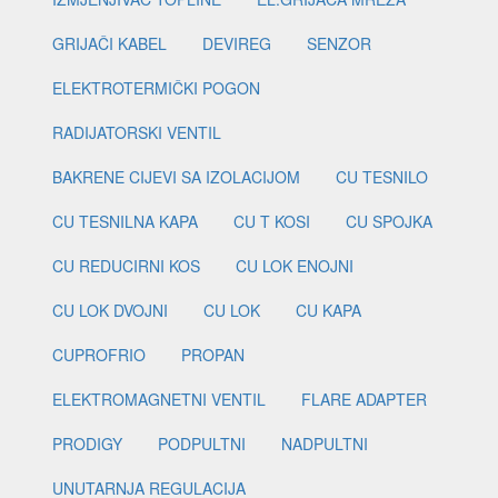
GRIJAČI KABEL
DEVIREG
SENZOR
ELEKTROTERMIČKI POGON
RADIJATORSKI VENTIL
BAKRENE CIJEVI SA IZOLACIJOM
CU TESNILO
CU TESNILNA KAPA
CU T KOSI
CU SPOJKA
CU REDUCIRNI KOS
CU LOK ENOJNI
CU LOK DVOJNI
CU LOK
CU KAPA
CUPROFRIO
PROPAN
ELEKTROMAGNETNI VENTIL
FLARE ADAPTER
PRODIGY
PODPULTNI
NADPULTNI
UNUTARNJA REGULACIJA