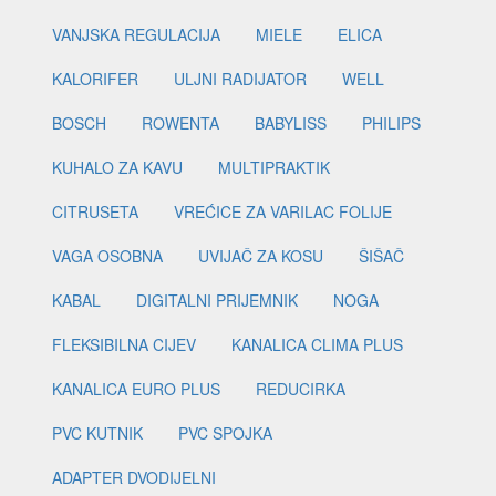
VANJSKA REGULACIJA
MIELE
ELICA
KALORIFER
ULJNI RADIJATOR
WELL
BOSCH
ROWENTA
BABYLISS
PHILIPS
KUHALO ZA KAVU
MULTIPRAKTIK
CITRUSETA
VREĆICE ZA VARILAC FOLIJE
VAGA OSOBNA
UVIJAČ ZA KOSU
ŠIŠAČ
KABAL
DIGITALNI PRIJEMNIK
NOGA
FLEKSIBILNA CIJEV
KANALICA CLIMA PLUS
KANALICA EURO PLUS
REDUCIRKA
PVC KUTNIK
PVC SPOJKA
ADAPTER DVODIJELNI