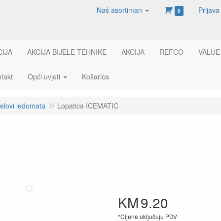
Naš asortiman
Prijava
0
CIJA
AKCIJA BIJELE TEHNIKE
AKCIJA
REFCO
VALUE
takt
Opći uvjeti
Košarica
jelovi ledomata
Lopatica ICEMATIC
KM
9.20
*Cijene uključuju PDV