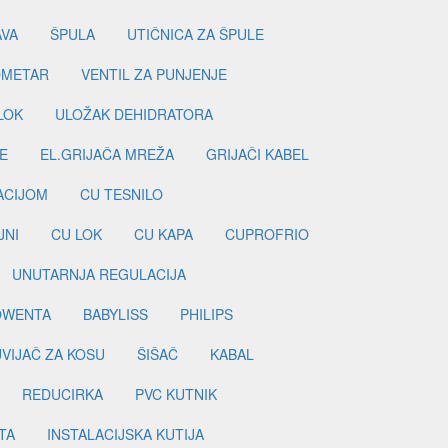
AVA
ŠPULA
UTIČNICA ZA ŠPULE
METAR
VENTIL ZA PUNJENJE
LOK
ULOŽAK DEHIDRATORA
E
EL.GRIJAČA MREŽA
GRIJAČI KABEL
LACIJOM
CU TESNILO
JNI
CU LOK
CU KAPA
CUPROFRIO
UNUTARNJA REGULACIJA
OWENTA
BABYLISS
PHILIPS
UVIJAČ ZA KOSU
ŠIŠAČ
KABAL
REDUCIRKA
PVC KUTNIK
TA
INSTALACIJSKA KUTIJA