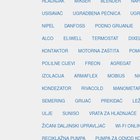
HLADNJAK
MIKSER
BLENDER
NAP
USISAVAČ
UGRADBENA PEĆNICA
UGR
NIPEL
DANFOSS
PODNO GRIJANJE
ALCO
ELIWELL
TERMOSTAT
DIXE
KONTAKTOR
MOTORNA ZAŠTITA
POM
POLILNE CIJEVI
FREON
AGREGAT
IZOLACIJA
ARMAFLEX
MOBIUS
N
KONDEZATOR
RIVACOLD
MANOMETA
SEMERING
GRIJAČ
PREKIDAČ
LE
ULJE
SUNISO
VRATA ZA HLADNJAČE
ŽIČANI DALJINSKI UPRAVLJAČ
WI-FI ONL
RECIKLAŽNA PUMPA
PUMPA ZA ODVOD K