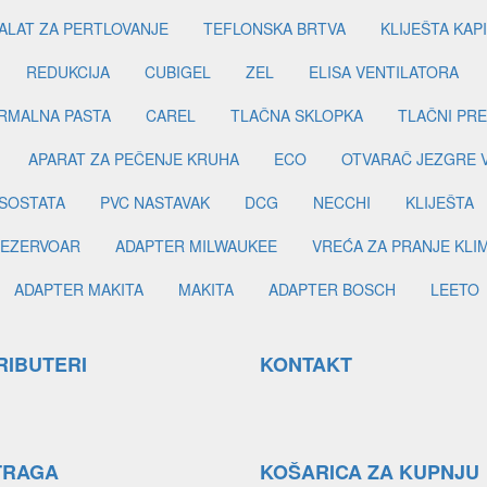
ALAT ZA PERTLOVANJE
TEFLONSKA BRTVA
KLIJEŠTA KAP
REDUKCIJA
CUBIGEL
ZEL
ELISA VENTILATORA
RMALNA PASTA
CAREL
TLAČNA SKLOPKA
TLAČNI PR
APARAT ZA PEČENJE KRUHA
ECO
OTVARAČ JEZGRE 
SOSTATA
PVC NASTAVAK
DCG
NECCHI
KLIJEŠTA
EZERVOAR
ADAPTER MILWAUKEE
VREĆA ZA PRANJE KLI
ADAPTER MAKITA
MAKITA
ADAPTER BOSCH
LEETO
RIBUTERI
KONTAKT
TRAGA
KOŠARICA ZA KUPNJU