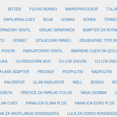
BITZER
FUCHS RENISO
MIKROPROCESOR
TULJ
KAPILARNA CIJEV
BOJA
GOMAX
SONDA
TERMO
PANZISKI VENTIL
GRIJAČ ISPARIVAČA
ADAPTER ZA ROTA
CO
ISOMEC
IZOLACIJSKI PANELI
IZMJENJIVAČ TOPLIN
I POGON
RADIJATORSKI VENTIL
BAKRENE CIJEVI SA IZO
OJKA
CU REDUCIRNI KOS
CU LOK ENOJNI
CU LOK DVO
FLARE ADAPTER
PRODIGY
PODPULTNI
NADPULTNI
KALORIFER
ULJNI RADIJATOR
WELL
BOSCH
R
RUSETA
VREĆICE ZA VARILAC FOLIJE
VAGA OSOBNA
LNA CIJEV
KANALICA CLIMA PLUS
KANALICA EURO PLUS
VA ZA SKUPLJANJE KONDENZATA
LULA ZA ODVOD KONDENZA