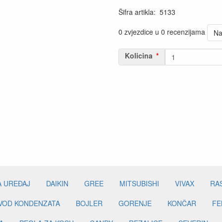
Šifra artikla
:
5133
0 zvjezdice u 0 recenzijama
Na
Kolicina
A UREĐAJ
DAIKIN
GREE
MITSUBISHI
VIVAX
RA
DVOD KONDENZATA
BOJLER
GORENJE
KONČAR
FE