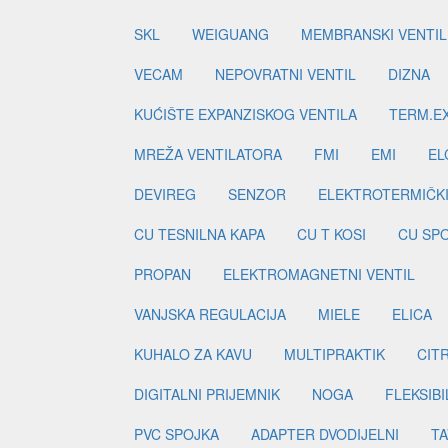
SKL
WEIGUANG
MEMBRANSKI VENTIL
VECAM
NEPOVRATNI VENTIL
DIZNA
KUĆIŠTE EXPANZISKOG VENTILA
TERM.EX
MREŽA VENTILATORA
FMI
EMI
EL
DEVIREG
SENZOR
ELEKTROTERMIČK
CU TESNILNA KAPA
CU T KOSI
CU SP
PROPAN
ELEKTROMAGNETNI VENTIL
VANJSKA REGULACIJA
MIELE
ELICA
KUHALO ZA KAVU
MULTIPRAKTIK
CIT
DIGITALNI PRIJEMNIK
NOGA
FLEKSIBI
PVC SPOJKA
ADAPTER DVODIJELNI
TA