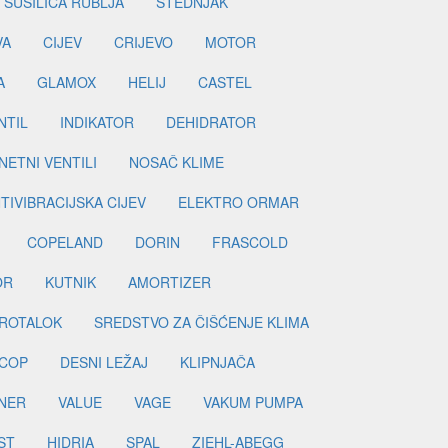
SUŠILICA RUBLJA
ŠTEDNJAK
VA
CIJEV
CRIJEVO
MOTOR
A
GLAMOX
HELIJ
CASTEL
NTIL
INDIKATOR
DEHIDRATOR
ETNI VENTILI
NOSAČ KLIME
TIVIBRACIJSKA CIJEV
ELEKTRO ORMAR
COPELAND
DORIN
FRASCOLD
OR
KUTNIK
AMORTIZER
ROTALOK
SREDSTVO ZA ČIŠĆENJE KLIMA
COP
DESNI LEŽAJ
KLIPNJAČA
NER
VALUE
VAGE
VAKUM PUMPA
ST
HIDRIA
SPAL
ZIEHL-ABEGG