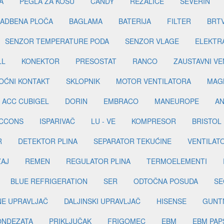
A
PEGLA ZA KOSU
CANDY
REZALICE
SEVERIN
ADBENA PLOČA
BAGLAMA
BATERIJA
FILTER
BRT
SENZOR TEMPERATURE PODA
SENZOR VLAGE
ELEKTR
LL
KONEKTOR
PRESOSTAT
RANCO
ZAUSTAVNI VE
OĆNI KONTAKT
SKLOPNIK
MOTOR VENTILATORA
MAGN
ACC CUBIGEL
DORIN
EMBRACO
MANEUROPE
AN
ICCONS
ISPARIVAČ
LU - VE
KOMPRESOR
BRISTOL
R
DETEKTOR PLINA
SEPARATOR TEKUĆINE
VENTILAT
ŽAJ
REMEN
REGULATOR PLINA
TERMOELEMENTI
BLUE REFRIGERATION
SER
ODTOČNA POSUDA
SE
INE UPRAVLJAČ
DALJINSKI UPRAVLJAČ
HISENSE
GUNT
ONDEZATA
PRIKLJUČAK
FRIGOMEC
EBM
EBM PAP