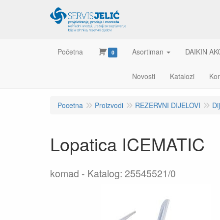
Početna
Asortiman
DAIKIN AK
0
Novosti
Katalozi
Kon
Pocetna
Proizvodi
REZERVNI DIJELOVI
Di
Lopatica ICEMATIC
komad
Katalog: 25545521/0