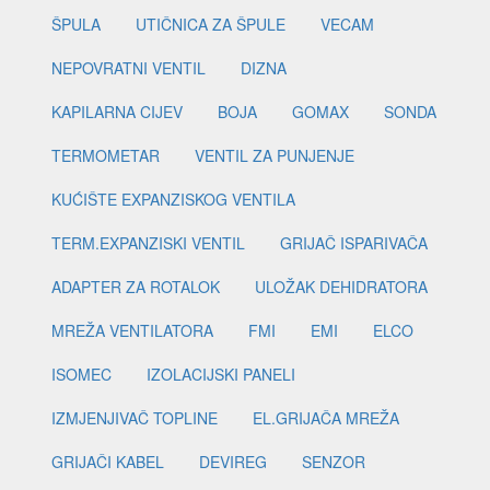
ŠPULA
UTIČNICA ZA ŠPULE
VECAM
NEPOVRATNI VENTIL
DIZNA
KAPILARNA CIJEV
BOJA
GOMAX
SONDA
TERMOMETAR
VENTIL ZA PUNJENJE
KUĆIŠTE EXPANZISKOG VENTILA
TERM.EXPANZISKI VENTIL
GRIJAČ ISPARIVAČA
ADAPTER ZA ROTALOK
ULOŽAK DEHIDRATORA
MREŽA VENTILATORA
FMI
EMI
ELCO
ISOMEC
IZOLACIJSKI PANELI
IZMJENJIVAČ TOPLINE
EL.GRIJAČA MREŽA
GRIJAČI KABEL
DEVIREG
SENZOR