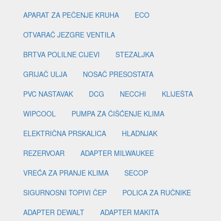
APARAT ZA PEČENJE KRUHA
ECO
OTVARAČ JEZGRE VENTILA
BRTVA POLILNE CIJEVI
STEZALJKA
GRIJAČ ULJA
NOSAČ PRESOSTATA
PVC NASTAVAK
DCG
NECCHI
KLIJEŠTA
WIPCOOL
PUMPA ZA ČIŠĆENJE KLIMA
ELEKTRIČNA PRSKALICA
HLADNJAK
REZERVOAR
ADAPTER MILWAUKEE
VREĆA ZA PRANJE KLIMA
SECOP
SIGURNOSNI TOPIVI ČEP
POLICA ZA RUČNIKE
ADAPTER DEWALT
ADAPTER MAKITA