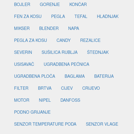
BOJLER
GORENJE
KONČAR
FEN ZA KOSU
PEGLA
TEFAL
HLADNJAK
MIKSER
BLENDER
NAPA
PEGLA ZA KOSU
CANDY
REZALICE
SEVERIN
SUŠILICA RUBLJA
ŠTEDNJAK
USISAVAČ
UGRADBENA PEĆNICA
UGRADBENA PLOČA
BAGLAMA
BATERIJA
FILTER
BRTVA
CIJEV
CRIJEVO
MOTOR
NIPEL
DANFOSS
PODNO GRIJANJE
SENZOR TEMPERATURE PODA
SENZOR VLAGE