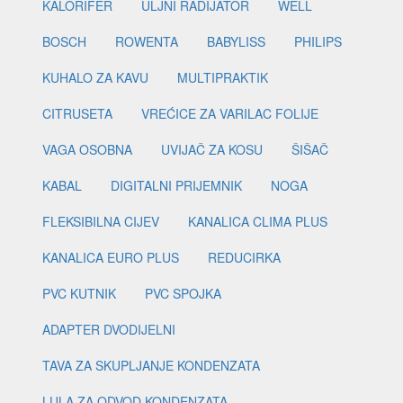
KALORIFER
ULJNI RADIJATOR
WELL
BOSCH
ROWENTA
BABYLISS
PHILIPS
KUHALO ZA KAVU
MULTIPRAKTIK
CITRUSETA
VREĆICE ZA VARILAC FOLIJE
VAGA OSOBNA
UVIJAČ ZA KOSU
ŠIŠAČ
KABAL
DIGITALNI PRIJEMNIK
NOGA
FLEKSIBILNA CIJEV
KANALICA CLIMA PLUS
KANALICA EURO PLUS
REDUCIRKA
PVC KUTNIK
PVC SPOJKA
ADAPTER DVODIJELNI
TAVA ZA SKUPLJANJE KONDENZATA
LULA ZA ODVOD KONDENZATA