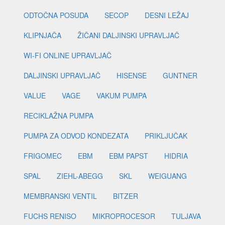
ODTOČNA POSUDA
SECOP
DESNI LEŽAJ
KLIPNJAČA
ŽIČANI DALJINSKI UPRAVLJAČ
WI-FI ONLINE UPRAVLJAČ
DALJINSKI UPRAVLJAČ
HISENSE
GUNTNER
VALUE
VAGE
VAKUM PUMPA
RECIKLAŽNA PUMPA
PUMPA ZA ODVOD KONDEZATA
PRIKLJUČAK
FRIGOMEC
EBM
EBM PAPST
HIDRIA
SPAL
ZIEHL-ABEGG
SKL
WEIGUANG
MEMBRANSKI VENTIL
BITZER
FUCHS RENISO
MIKROPROCESOR
TULJAVA