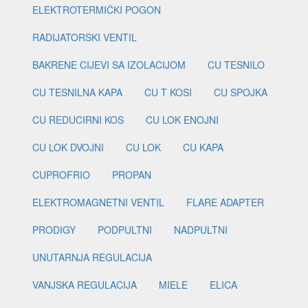
ELEKTROTERMIČKI POGON
RADIJATORSKI VENTIL
BAKRENE CIJEVI SA IZOLACIJOM
CU TESNILO
CU TESNILNA KAPA
CU T KOSI
CU SPOJKA
CU REDUCIRNI KOS
CU LOK ENOJNI
CU LOK DVOJNI
CU LOK
CU KAPA
CUPROFRIO
PROPAN
ELEKTROMAGNETNI VENTIL
FLARE ADAPTER
PRODIGY
PODPULTNI
NADPULTNI
UNUTARNJA REGULACIJA
VANJSKA REGULACIJA
MIELE
ELICA