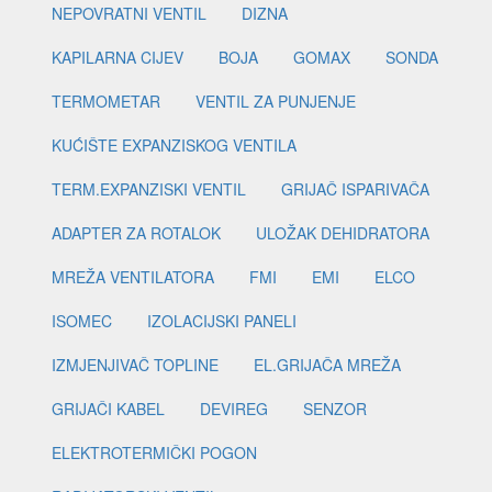
NEPOVRATNI VENTIL
DIZNA
KAPILARNA CIJEV
BOJA
GOMAX
SONDA
TERMOMETAR
VENTIL ZA PUNJENJE
KUĆIŠTE EXPANZISKOG VENTILA
TERM.EXPANZISKI VENTIL
GRIJAČ ISPARIVAČA
ADAPTER ZA ROTALOK
ULOŽAK DEHIDRATORA
MREŽA VENTILATORA
FMI
EMI
ELCO
ISOMEC
IZOLACIJSKI PANELI
IZMJENJIVAČ TOPLINE
EL.GRIJAČA MREŽA
GRIJAČI KABEL
DEVIREG
SENZOR
ELEKTROTERMIČKI POGON