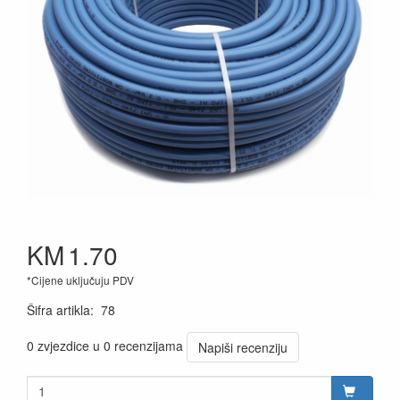
KM
1.70
*Cijene uključuju PDV
Šifra artikla
:
78
0 zvjezdice u 0 recenzijama
Napiši recenziju