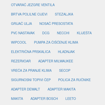
OTVARAČ JEZGRE VENTILA
BRTVA POLILNE CIJEVI
STEZALJKA
GRIJAČ ULJA
NOSAČ PRESOSTATA
PVC NASTAVAK
DCG
NECCHI
KLIJEŠTA
WIPCOOL
PUMPA ZA ČIŠĆENJE KLIMA
ELEKTRIČNA PRSKALICA
HLADNJAK
REZERVOAR
ADAPTER MILWAUKEE
VREĆA ZA PRANJE KLIMA
SECOP
SIGURNOSNI TOPIVI ČEP
POLICA ZA RUČNIKE
ADAPTER DEWALT
ADAPTER MAKITA
MAKITA
ADAPTER BOSCH
LEETO