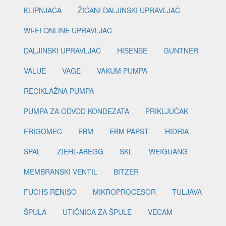
KLIPNJAČA
ŽIČANI DALJINSKI UPRAVLJAČ
WI-FI ONLINE UPRAVLJAČ
DALJINSKI UPRAVLJAČ
HISENSE
GUNTNER
VALUE
VAGE
VAKUM PUMPA
RECIKLAŽNA PUMPA
PUMPA ZA ODVOD KONDEZATA
PRIKLJUČAK
FRIGOMEC
EBM
EBM PAPST
HIDRIA
SPAL
ZIEHL-ABEGG
SKL
WEIGUANG
MEMBRANSKI VENTIL
BITZER
FUCHS RENISO
MIKROPROCESOR
TULJAVA
ŠPULA
UTIČNICA ZA ŠPULE
VECAM