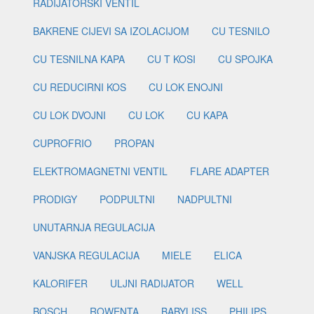
RADIJATORSKI VENTIL
BAKRENE CIJEVI SA IZOLACIJOM
CU TESNILO
CU TESNILNA KAPA
CU T KOSI
CU SPOJKA
CU REDUCIRNI KOS
CU LOK ENOJNI
CU LOK DVOJNI
CU LOK
CU KAPA
CUPROFRIO
PROPAN
ELEKTROMAGNETNI VENTIL
FLARE ADAPTER
PRODIGY
PODPULTNI
NADPULTNI
UNUTARNJA REGULACIJA
VANJSKA REGULACIJA
MIELE
ELICA
KALORIFER
ULJNI RADIJATOR
WELL
BOSCH
ROWENTA
BABYLISS
PHILIPS