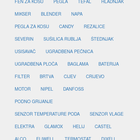
FEN ZA KOSU
PEGLA
TEFAL
HLADNJAK
MIKSER
BLENDER
NAPA
PEGLA ZA KOSU
CANDY
REZALICE
SEVERIN
SUŠILICA RUBLJA
ŠTEDNJAK
USISAVAČ
UGRADBENA PEĆNICA
UGRADBENA PLOČA
BAGLAMA
BATERIJA
FILTER
BRTVA
CIJEV
CRIJEVO
MOTOR
NIPEL
DANFOSS
PODNO GRIJANJE
SENZOR TEMPERATURE PODA
SENZOR VLAGE
ELEKTRA
GLAMOX
HELIJ
CASTEL
ALCO
ELIWELL
TERMOSTAT
DIXELL