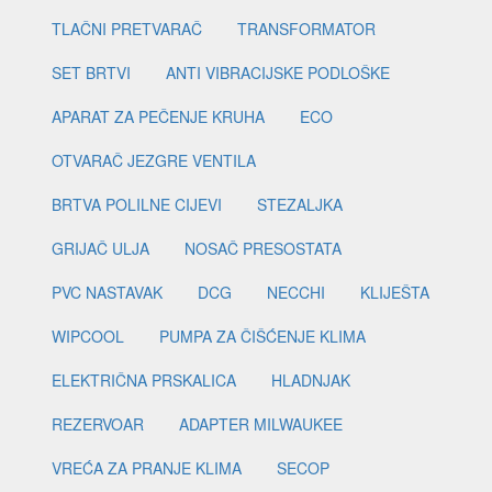
TLAČNI PRETVARAČ
TRANSFORMATOR
SET BRTVI
ANTI VIBRACIJSKE PODLOŠKE
APARAT ZA PEČENJE KRUHA
ECO
OTVARAČ JEZGRE VENTILA
BRTVA POLILNE CIJEVI
STEZALJKA
GRIJAČ ULJA
NOSAČ PRESOSTATA
PVC NASTAVAK
DCG
NECCHI
KLIJEŠTA
WIPCOOL
PUMPA ZA ČIŠĆENJE KLIMA
ELEKTRIČNA PRSKALICA
HLADNJAK
REZERVOAR
ADAPTER MILWAUKEE
VREĆA ZA PRANJE KLIMA
SECOP