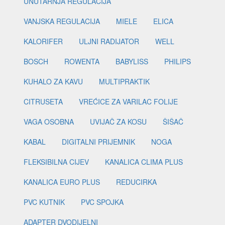
UNUTARNJA REGULACIJA
VANJSKA REGULACIJA
MIELE
ELICA
KALORIFER
ULJNI RADIJATOR
WELL
BOSCH
ROWENTA
BABYLISS
PHILIPS
KUHALO ZA KAVU
MULTIPRAKTIK
CITRUSETA
VREĆICE ZA VARILAC FOLIJE
VAGA OSOBNA
UVIJAČ ZA KOSU
ŠIŠAČ
KABAL
DIGITALNI PRIJEMNIK
NOGA
FLEKSIBILNA CIJEV
KANALICA CLIMA PLUS
KANALICA EURO PLUS
REDUCIRKA
PVC KUTNIK
PVC SPOJKA
ADAPTER DVODIJELNI