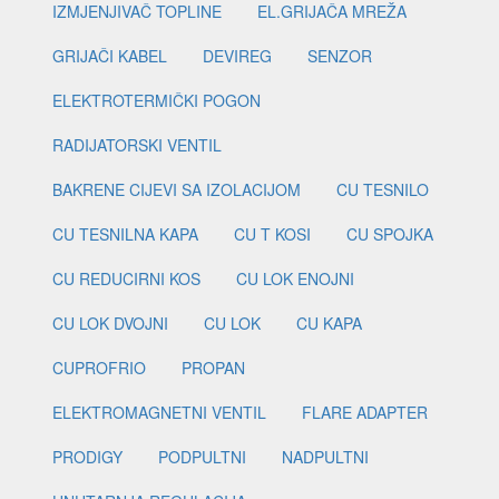
IZMJENJIVAČ TOPLINE
EL.GRIJAČA MREŽA
GRIJAČI KABEL
DEVIREG
SENZOR
ELEKTROTERMIČKI POGON
RADIJATORSKI VENTIL
BAKRENE CIJEVI SA IZOLACIJOM
CU TESNILO
CU TESNILNA KAPA
CU T KOSI
CU SPOJKA
CU REDUCIRNI KOS
CU LOK ENOJNI
CU LOK DVOJNI
CU LOK
CU KAPA
CUPROFRIO
PROPAN
ELEKTROMAGNETNI VENTIL
FLARE ADAPTER
PRODIGY
PODPULTNI
NADPULTNI