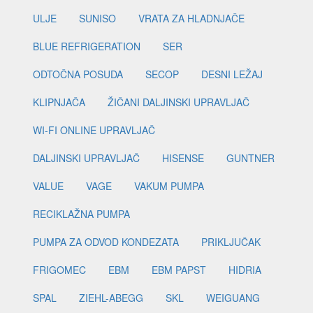
ULJE
SUNISO
VRATA ZA HLADNJAČE
BLUE REFRIGERATION
SER
ODTOČNA POSUDA
SECOP
DESNI LEŽAJ
KLIPNJAČA
ŽIČANI DALJINSKI UPRAVLJAČ
WI-FI ONLINE UPRAVLJAČ
DALJINSKI UPRAVLJAČ
HISENSE
GUNTNER
VALUE
VAGE
VAKUM PUMPA
RECIKLAŽNA PUMPA
PUMPA ZA ODVOD KONDEZATA
PRIKLJUČAK
FRIGOMEC
EBM
EBM PAPST
HIDRIA
SPAL
ZIEHL-ABEGG
SKL
WEIGUANG