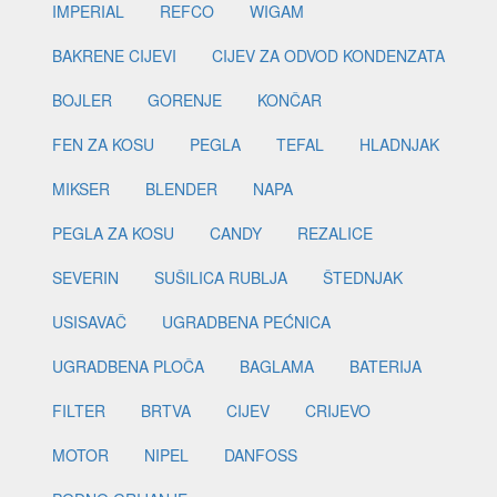
IMPERIAL
REFCO
WIGAM
BAKRENE CIJEVI
CIJEV ZA ODVOD KONDENZATA
BOJLER
GORENJE
KONČAR
FEN ZA KOSU
PEGLA
TEFAL
HLADNJAK
MIKSER
BLENDER
NAPA
PEGLA ZA KOSU
CANDY
REZALICE
SEVERIN
SUŠILICA RUBLJA
ŠTEDNJAK
USISAVAČ
UGRADBENA PEĆNICA
UGRADBENA PLOČA
BAGLAMA
BATERIJA
FILTER
BRTVA
CIJEV
CRIJEVO
MOTOR
NIPEL
DANFOSS