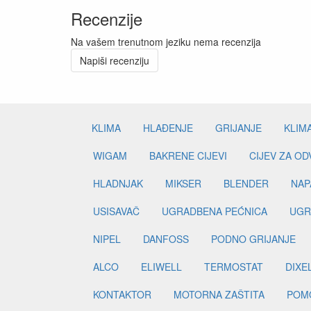
Recenzije
Na vašem trenutnom jeziku nema recenzija
Napiši recenziju
KLIMA
HLAĐENJE
GRIJANJE
KLIM
WIGAM
BAKRENE CIJEVI
CIJEV ZA O
HLADNJAK
MIKSER
BLENDER
NAP
USISAVAČ
UGRADBENA PEĆNICA
UGR
NIPEL
DANFOSS
PODNO GRIJANJE
ALCO
ELIWELL
TERMOSTAT
DIXE
KONTAKTOR
MOTORNA ZAŠTITA
POM