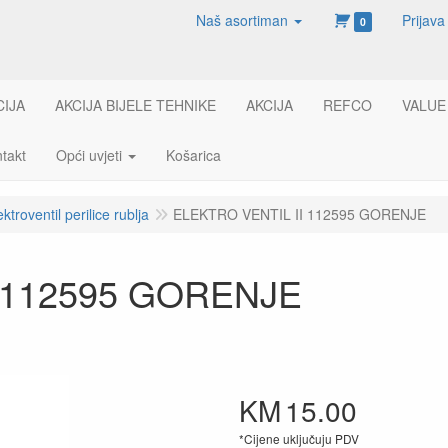
Naš asortiman
Prijava
0
CIJA
AKCIJA BIJELE TEHNIKE
AKCIJA
REFCO
VALUE
takt
Opći uvjeti
Košarica
ektroventil perilice rublja
ELEKTRO VENTIL II 112595 GORENJE
 112595 GORENJE
KM
15.00
*Cijene uključuju PDV