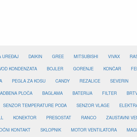
A UREĐAJ
DAIKIN
GREE
MITSUBISHI
VIVAX
RA
DVOD KONDENZATA
BOJLER
GORENJE
KONČAR
FE
A
PEGLA ZA KOSU
CANDY
REZALICE
SEVERIN
ADBENA PLOČA
BAGLAMA
BATERIJA
FILTER
BRT
SENZOR TEMPERATURE PODA
SENZOR VLAGE
ELEKTR
LL
KONEKTOR
PRESOSTAT
RANCO
ZAUSTAVNI VE
OĆNI KONTAKT
SKLOPNIK
MOTOR VENTILATORA
MAGN