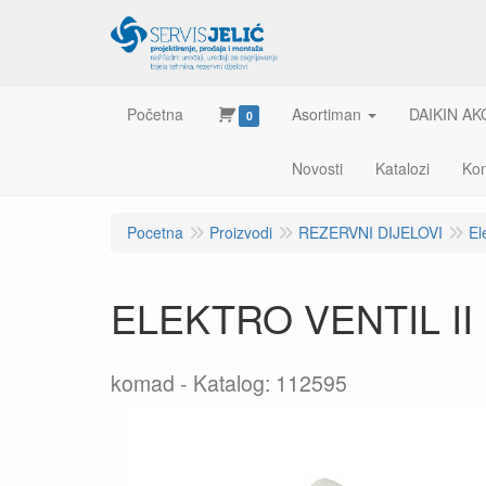
Početna
Asortiman
DAIKIN AK
0
Novosti
Katalozi
Kon
Pocetna
Proizvodi
REZERVNI DIJELOVI
El
ELEKTRO VENTIL II
komad
Katalog: 112595