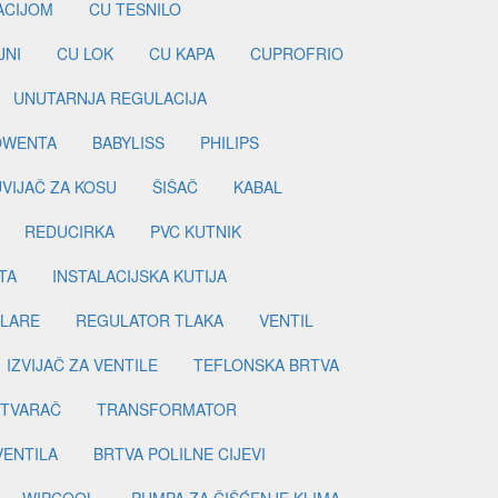
LACIJOM
CU TESNILO
JNI
CU LOK
CU KAPA
CUPROFRIO
UNUTARNJA REGULACIJA
OWENTA
BABYLISS
PHILIPS
UVIJAČ ZA KOSU
ŠIŠAČ
KABAL
REDUCIRKA
PVC KUTNIK
TA
INSTALACIJSKA KUTIJA
ILARE
REGULATOR TLAKA
VENTIL
IZVIJAČ ZA VENTILE
TEFLONSKA BRTVA
ETVARAČ
TRANSFORMATOR
VENTILA
BRTVA POLILNE CIJEVI
WIPCOOL
PUMPA ZA ČIŠĆENJE KLIMA