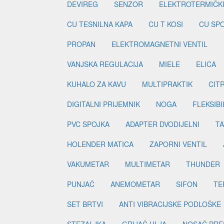
DEVIREG
SENZOR
ELEKTROTERMIČK
CU TESNILNA KAPA
CU T KOSI
CU SP
PROPAN
ELEKTROMAGNETNI VENTIL
VANJSKA REGULACIJA
MIELE
ELICA
KUHALO ZA KAVU
MULTIPRAKTIK
CIT
DIGITALNI PRIJEMNIK
NOGA
FLEKSIBI
PVC SPOJKA
ADAPTER DVODIJELNI
TA
HOLENDER MATICA
ZAPORNI VENTIL
VAKUMETAR
MULTIMETAR
THUNDER
PUNJAČ
ANEMOMETAR
SIFON
TE
SET BRTVI
ANTI VIBRACIJSKE PODLOŠKE
STEZALJKA
GRIJAČ ULJA
NOSAČ PRE