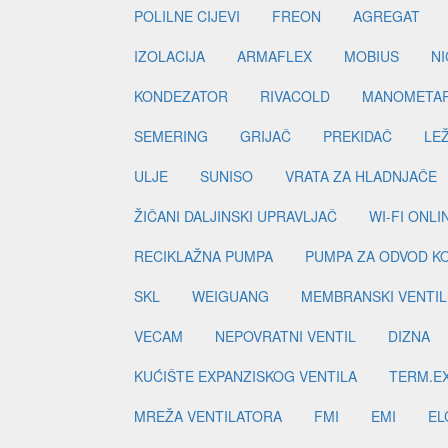
POLILNE CIJEVI
FREON
AGREGAT
IZOLACIJA
ARMAFLEX
MOBIUS
N
KONDEZATOR
RIVACOLD
MANOMETA
SEMERING
GRIJAČ
PREKIDAČ
LE
ULJE
SUNISO
VRATA ZA HLADNJAČE
ŽIČANI DALJINSKI UPRAVLJAČ
WI-FI ONL
RECIKLAŽNA PUMPA
PUMPA ZA ODVOD K
SKL
WEIGUANG
MEMBRANSKI VENTIL
VECAM
NEPOVRATNI VENTIL
DIZNA
KUĆIŠTE EXPANZISKOG VENTILA
TERM.EX
MREŽA VENTILATORA
FMI
EMI
EL