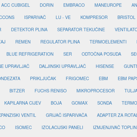
ACC CUBIGEL
DORIN
EMBRACO
MANEUROPE
AN
ICCONS
ISPARIVAČ
LU - VE
KOMPRESOR
BRISTOL
R
DETEKTOR PLINA
SEPARATOR TEKUĆINE
VENTILAT
ŽAJ
REMEN
REGULATOR PLINA
TERMOELEMENTI
BLUE REFRIGERATION
SER
ODTOČNA POSUDA
SE
INE UPRAVLJAČ
DALJINSKI UPRAVLJAČ
HISENSE
GUNT
ONDEZATA
PRIKLJUČAK
FRIGOMEC
EBM
EBM PAP
BITZER
FUCHS RENISO
MIKROPROCESOR
TULJ
KAPILARNA CIJEV
BOJA
GOMAX
SONDA
TERMO
PANZISKI VENTIL
GRIJAČ ISPARIVAČA
ADAPTER ZA ROTA
CO
ISOMEC
IZOLACIJSKI PANELI
IZMJENJIVAČ TOPLIN