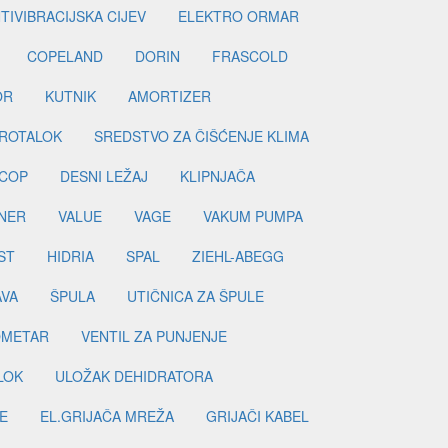
TIVIBRACIJSKA CIJEV
ELEKTRO ORMAR
COPELAND
DORIN
FRASCOLD
OR
KUTNIK
AMORTIZER
ROTALOK
SREDSTVO ZA ČIŠĆENJE KLIMA
COP
DESNI LEŽAJ
KLIPNJAČA
NER
VALUE
VAGE
VAKUM PUMPA
ST
HIDRIA
SPAL
ZIEHL-ABEGG
AVA
ŠPULA
UTIČNICA ZA ŠPULE
METAR
VENTIL ZA PUNJENJE
LOK
ULOŽAK DEHIDRATORA
E
EL.GRIJAČA MREŽA
GRIJAČI KABEL