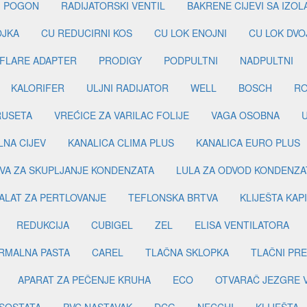
I POGON
RADIJATORSKI VENTIL
BAKRENE CIJEVI SA IZO
OJKA
CU REDUCIRNI KOS
CU LOK ENOJNI
CU LOK DVO
FLARE ADAPTER
PRODIGY
PODPULTNI
NADPULTNI
KALORIFER
ULJNI RADIJATOR
WELL
BOSCH
R
RUSETA
VREĆICE ZA VARILAC FOLIJE
VAGA OSOBNA
LNA CIJEV
KANALICA CLIMA PLUS
KANALICA EURO PLUS
VA ZA SKUPLJANJE KONDENZATA
LULA ZA ODVOD KONDENZA
ALAT ZA PERTLOVANJE
TEFLONSKA BRTVA
KLIJEŠTA KAP
REDUKCIJA
CUBIGEL
ZEL
ELISA VENTILATORA
RMALNA PASTA
CAREL
TLAČNA SKLOPKA
TLAČNI PR
APARAT ZA PEČENJE KRUHA
ECO
OTVARAČ JEZGRE 
SOSTATA
PVC NASTAVAK
DCG
NECCHI
KLIJEŠTA