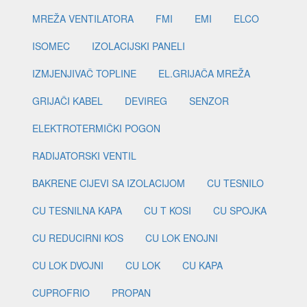
MREŽA VENTILATORA
FMI
EMI
ELCO
ISOMEC
IZOLACIJSKI PANELI
IZMJENJIVAČ TOPLINE
EL.GRIJAČA MREŽA
GRIJAČI KABEL
DEVIREG
SENZOR
ELEKTROTERMIČKI POGON
RADIJATORSKI VENTIL
BAKRENE CIJEVI SA IZOLACIJOM
CU TESNILO
CU TESNILNA KAPA
CU T KOSI
CU SPOJKA
CU REDUCIRNI KOS
CU LOK ENOJNI
CU LOK DVOJNI
CU LOK
CU KAPA
CUPROFRIO
PROPAN