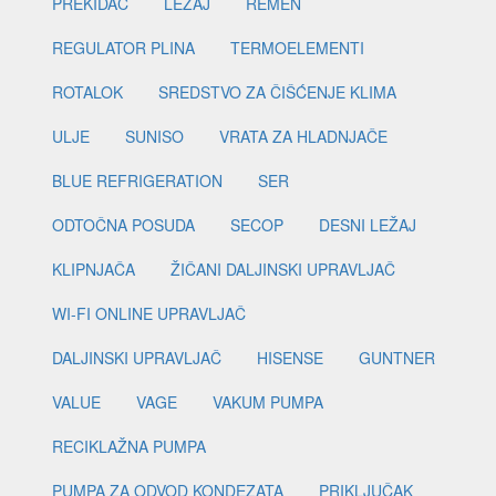
PREKIDAČ
LEŽAJ
REMEN
REGULATOR PLINA
TERMOELEMENTI
ROTALOK
SREDSTVO ZA ČIŠĆENJE KLIMA
ULJE
SUNISO
VRATA ZA HLADNJAČE
BLUE REFRIGERATION
SER
ODTOČNA POSUDA
SECOP
DESNI LEŽAJ
KLIPNJAČA
ŽIČANI DALJINSKI UPRAVLJAČ
WI-FI ONLINE UPRAVLJAČ
DALJINSKI UPRAVLJAČ
HISENSE
GUNTNER
VALUE
VAGE
VAKUM PUMPA
RECIKLAŽNA PUMPA
PUMPA ZA ODVOD KONDEZATA
PRIKLJUČAK