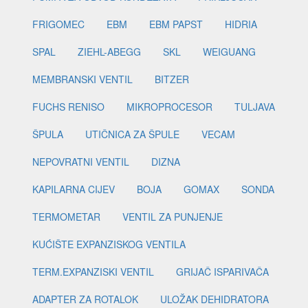
FRIGOMEC
EBM
EBM PAPST
HIDRIA
SPAL
ZIEHL-ABEGG
SKL
WEIGUANG
MEMBRANSKI VENTIL
BITZER
FUCHS RENISO
MIKROPROCESOR
TULJAVA
ŠPULA
UTIČNICA ZA ŠPULE
VECAM
NEPOVRATNI VENTIL
DIZNA
KAPILARNA CIJEV
BOJA
GOMAX
SONDA
TERMOMETAR
VENTIL ZA PUNJENJE
KUĆIŠTE EXPANZISKOG VENTILA
TERM.EXPANZISKI VENTIL
GRIJAČ ISPARIVAČA
ADAPTER ZA ROTALOK
ULOŽAK DEHIDRATORA