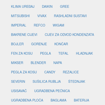
KLIMA UREĐAJ
DAIKIN
GREE
MITSUBISHI
VIVAX
RASHLADNI SUSTAVI
IMPERIAL
REFCO
WIGAM
BAKRENE CIJEVI
CIJEV ZA ODVOD KONDENZATA
BOJLER
GORENJE
KONČAR
FEN ZA KOSU
PEGLA
TEFAL
HLADNJAK
MIKSER
BLENDER
NAPA
PEGLA ZA KOSU
CANDY
REZALICE
SEVERIN
SUŠILICA RUBLJA
ŠTEDNJAK
USISAVAČ
UGRADBENA PEĆNICA
UGRADBENA PLOČA
BAGLAMA
BATERIJA