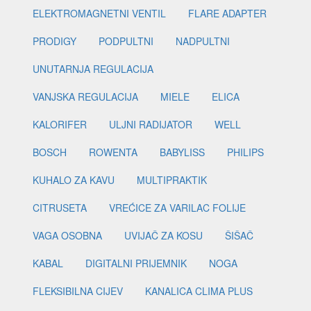
ELEKTROMAGNETNI VENTIL
FLARE ADAPTER
PRODIGY
PODPULTNI
NADPULTNI
UNUTARNJA REGULACIJA
VANJSKA REGULACIJA
MIELE
ELICA
KALORIFER
ULJNI RADIJATOR
WELL
BOSCH
ROWENTA
BABYLISS
PHILIPS
KUHALO ZA KAVU
MULTIPRAKTIK
CITRUSETA
VREĆICE ZA VARILAC FOLIJE
VAGA OSOBNA
UVIJAČ ZA KOSU
ŠIŠAČ
KABAL
DIGITALNI PRIJEMNIK
NOGA
FLEKSIBILNA CIJEV
KANALICA CLIMA PLUS