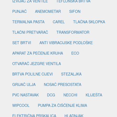
IZVIJAČ ZA VENTILE
TEFLONSKA BRTVA
PUNJAČ
ANEMOMETAR
SIFON
TERMALNA PASTA
CAREL
TLAČNA SKLOPKA
TLAČNI PRETVARAČ
TRANSFORMATOR
SET BRTVI
ANTI VIBRACIJSKE PODLOŠKE
APARAT ZA PEČENJE KRUHA
ECO
OTVARAČ JEZGRE VENTILA
BRTVA POLILNE CIJEVI
STEZALJKA
GRIJAČ ULJA
NOSAČ PRESOSTATA
PVC NASTAVAK
DCG
NECCHI
KLIJEŠTA
WIPCOOL
PUMPA ZA ČIŠĆENJE KLIMA
ELEKTRIČNA PRSKALICA
HLADNJAK