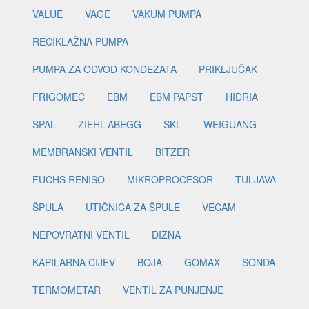
VALUE
VAGE
VAKUM PUMPA
RECIKLAŽNA PUMPA
PUMPA ZA ODVOD KONDEZATA
PRIKLJUČAK
FRIGOMEC
EBM
EBM PAPST
HIDRIA
SPAL
ZIEHL-ABEGG
SKL
WEIGUANG
MEMBRANSKI VENTIL
BITZER
FUCHS RENISO
MIKROPROCESOR
TULJAVA
ŠPULA
UTIČNICA ZA ŠPULE
VECAM
NEPOVRATNI VENTIL
DIZNA
KAPILARNA CIJEV
BOJA
GOMAX
SONDA
TERMOMETAR
VENTIL ZA PUNJENJE