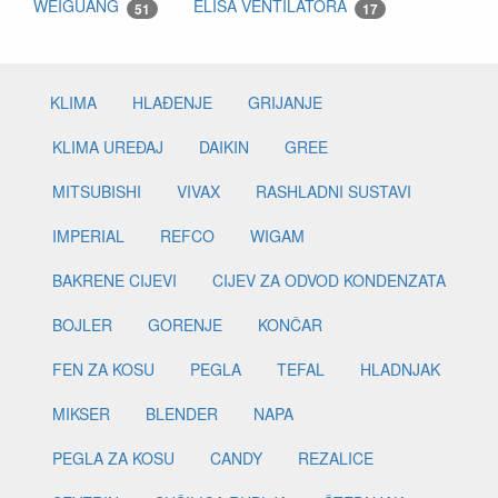
WEIGUANG
ELISA VENTILATORA
51
17
KLIMA
HLAĐENJE
GRIJANJE
KLIMA UREĐAJ
DAIKIN
GREE
MITSUBISHI
VIVAX
RASHLADNI SUSTAVI
IMPERIAL
REFCO
WIGAM
BAKRENE CIJEVI
CIJEV ZA ODVOD KONDENZATA
BOJLER
GORENJE
KONČAR
FEN ZA KOSU
PEGLA
TEFAL
HLADNJAK
MIKSER
BLENDER
NAPA
PEGLA ZA KOSU
CANDY
REZALICE