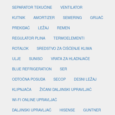
SEPARATOR TEKUĆINE
VENTILATOR
KUTNIK
AMORTIZER
SEMERING
GRIJAČ
PREKIDAČ
LEŽAJ
REMEN
REGULATOR PLINA
TERMOELEMENTI
ROTALOK
SREDSTVO ZA ČIŠĆENJE KLIMA
ULJE
SUNISO
VRATA ZA HLADNJAČE
BLUE REFRIGERATION
SER
ODTOČNA POSUDA
SECOP
DESNI LEŽAJ
KLIPNJAČA
ŽIČANI DALJINSKI UPRAVLJAČ
WI-FI ONLINE UPRAVLJAČ
DALJINSKI UPRAVLJAČ
HISENSE
GUNTNER