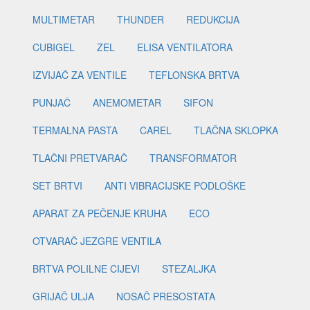
MULTIMETAR
THUNDER
REDUKCIJA
CUBIGEL
ZEL
ELISA VENTILATORA
IZVIJAČ ZA VENTILE
TEFLONSKA BRTVA
PUNJAČ
ANEMOMETAR
SIFON
TERMALNA PASTA
CAREL
TLAČNA SKLOPKA
TLAČNI PRETVARAČ
TRANSFORMATOR
SET BRTVI
ANTI VIBRACIJSKE PODLOŠKE
APARAT ZA PEČENJE KRUHA
ECO
OTVARAČ JEZGRE VENTILA
BRTVA POLILNE CIJEVI
STEZALJKA
GRIJAČ ULJA
NOSAČ PRESOSTATA