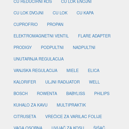
CU REDUCIRNI KOS
CU LOK ENOJNI
CU LOK DVOJNI
CU LOK
CU KAPA
CUPROFRIO
PROPAN
ELEKTROMAGNETNI VENTIL
FLARE ADAPTER
PRODIGY
PODPULTNI
NADPULTNI
UNUTARNJA REGULACIJA
VANJSKA REGULACIJA
MIELE
ELICA
KALORIFER
ULJNI RADIJATOR
WELL
BOSCH
ROWENTA
BABYLISS
PHILIPS
KUHALO ZA KAVU
MULTIPRAKTIK
CITRUSETA
VREĆICE ZA VARILAC FOLIJE
VAGA OSOBNA
UVIJAČ ZA KOSU
ŠIŠAČ