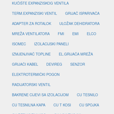
KUĆIŠTE EXPANZISKOG VENTILA
TERM.EXPANZISKI VENTIL
GRIJAČ ISPARIVAČA
ADAPTER ZA ROTALOK
ULOŽAK DEHIDRATORA
MREŽA VENTILATORA
FMI
EMI
ELCO
ISOMEC
IZOLACIJSKI PANELI
IZMJENJIVAČ TOPLINE
EL.GRIJAČA MREŽA
GRIJAČI KABEL
DEVIREG
SENZOR
ELEKTROTERMIČKI POGON
RADIJATORSKI VENTIL
BAKRENE CIJEVI SA IZOLACIJOM
CU TESNILO
CU TESNILNA KAPA
CU T KOSI
CU SPOJKA