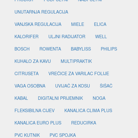
UNUTARNJA REGULACIJA
VANJSKA REGULACIJA
MIELE
ELICA
KALORIFER
ULJNI RADIJATOR
WELL
BOSCH
ROWENTA
BABYLISS
PHILIPS
KUHALO ZA KAVU
MULTIPRAKTIK
CITRUSETA
VREĆICE ZA VARILAC FOLIJE
VAGA OSOBNA
UVIJAČ ZA KOSU
ŠIŠAČ
KABAL
DIGITALNI PRIJEMNIK
NOGA
FLEKSIBILNA CIJEV
KANALICA CLIMA PLUS
KANALICA EURO PLUS
REDUCIRKA
PVC KUTNIK
PVC SPOJKA