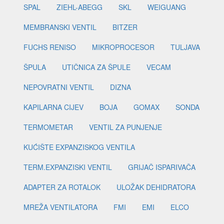
SPAL
ZIEHL-ABEGG
SKL
WEIGUANG
MEMBRANSKI VENTIL
BITZER
FUCHS RENISO
MIKROPROCESOR
TULJAVA
ŠPULA
UTIČNICA ZA ŠPULE
VECAM
NEPOVRATNI VENTIL
DIZNA
KAPILARNA CIJEV
BOJA
GOMAX
SONDA
TERMOMETAR
VENTIL ZA PUNJENJE
KUĆIŠTE EXPANZISKOG VENTILA
TERM.EXPANZISKI VENTIL
GRIJAČ ISPARIVAČA
ADAPTER ZA ROTALOK
ULOŽAK DEHIDRATORA
MREŽA VENTILATORA
FMI
EMI
ELCO