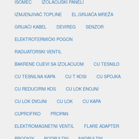
ISOMEC
IZOLACIJSKI PANELI
IZMJENJIVAČ TOPLINE
EL.GRIJAČA MREŽA
GRIJAČI KABEL
DEVIREG
SENZOR
ELEKTROTERMIČKI POGON
RADIJATORSKI VENTIL
BAKRENE CIJEVI SA IZOLACIJOM
CU TESNILO
CU TESNILNA KAPA
CU T KOSI
CU SPOJKA
CU REDUCIRNI KOS
CU LOK ENOJNI
CU LOK DVOJNI
CU LOK
CU KAPA
CUPROFRIO
PROPAN
ELEKTROMAGNETNI VENTIL
FLARE ADAPTER
PRODIGY
PODPULTNI
NADPULTNI