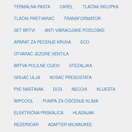
TERMALNA PASTA
CAREL
TLAČNA SKLOPKA
TLAČNI PRETVARAČ
TRANSFORMATOR
SET BRTVI
ANTI VIBRACIJSKE PODLOŠKE
APARAT ZA PEČENJE KRUHA
ECO
OTVARAČ JEZGRE VENTILA
BRTVA POLILNE CIJEVI
STEZALJKA
GRIJAČ ULJA
NOSAČ PRESOSTATA
PVC NASTAVAK
DCG
NECCHI
KLIJEŠTA
WIPCOOL
PUMPA ZA ČIŠĆENJE KLIMA
ELEKTRIČNA PRSKALICA
HLADNJAK
REZERVOAR
ADAPTER MILWAUKEE