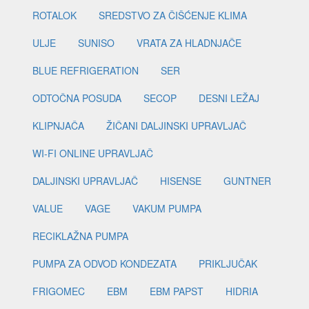
ROTALOK
SREDSTVO ZA ČIŠĆENJE KLIMA
ULJE
SUNISO
VRATA ZA HLADNJAČE
BLUE REFRIGERATION
SER
ODTOČNA POSUDA
SECOP
DESNI LEŽAJ
KLIPNJAČA
ŽIČANI DALJINSKI UPRAVLJAČ
WI-FI ONLINE UPRAVLJAČ
DALJINSKI UPRAVLJAČ
HISENSE
GUNTNER
VALUE
VAGE
VAKUM PUMPA
RECIKLAŽNA PUMPA
PUMPA ZA ODVOD KONDEZATA
PRIKLJUČAK
FRIGOMEC
EBM
EBM PAPST
HIDRIA