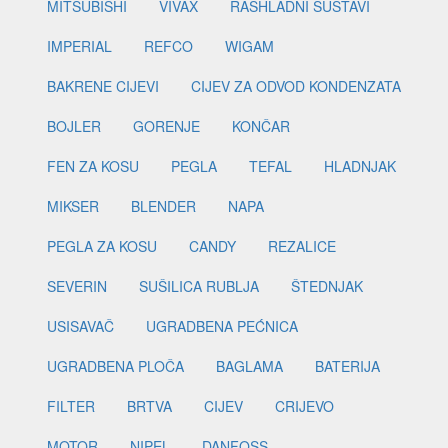
MITSUBISHI
VIVAX
RASHLADNI SUSTAVI
IMPERIAL
REFCO
WIGAM
BAKRENE CIJEVI
CIJEV ZA ODVOD KONDENZATA
BOJLER
GORENJE
KONČAR
FEN ZA KOSU
PEGLA
TEFAL
HLADNJAK
MIKSER
BLENDER
NAPA
PEGLA ZA KOSU
CANDY
REZALICE
SEVERIN
SUŠILICA RUBLJA
ŠTEDNJAK
USISAVAČ
UGRADBENA PEĆNICA
UGRADBENA PLOČA
BAGLAMA
BATERIJA
FILTER
BRTVA
CIJEV
CRIJEVO
MOTOR
NIPEL
DANFOSS