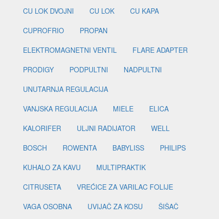
CU LOK DVOJNI
CU LOK
CU KAPA
CUPROFRIO
PROPAN
ELEKTROMAGNETNI VENTIL
FLARE ADAPTER
PRODIGY
PODPULTNI
NADPULTNI
UNUTARNJA REGULACIJA
VANJSKA REGULACIJA
MIELE
ELICA
KALORIFER
ULJNI RADIJATOR
WELL
BOSCH
ROWENTA
BABYLISS
PHILIPS
KUHALO ZA KAVU
MULTIPRAKTIK
CITRUSETA
VREĆICE ZA VARILAC FOLIJE
VAGA OSOBNA
UVIJAČ ZA KOSU
ŠIŠAČ