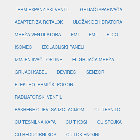
TERM.EXPANZISKI VENTIL
GRIJAČ ISPARIVAČA
ADAPTER ZA ROTALOK
ULOŽAK DEHIDRATORA
MREŽA VENTILATORA
FMI
EMI
ELCO
ISOMEC
IZOLACIJSKI PANELI
IZMJENJIVAČ TOPLINE
EL.GRIJAČA MREŽA
GRIJAČI KABEL
DEVIREG
SENZOR
ELEKTROTERMIČKI POGON
RADIJATORSKI VENTIL
BAKRENE CIJEVI SA IZOLACIJOM
CU TESNILO
CU TESNILNA KAPA
CU T KOSI
CU SPOJKA
CU REDUCIRNI KOS
CU LOK ENOJNI