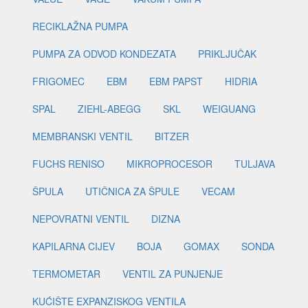
RECIKLAŽNA PUMPA
PUMPA ZA ODVOD KONDEZATA
PRIKLJUČAK
FRIGOMEC
EBM
EBM PAPST
HIDRIA
SPAL
ZIEHL-ABEGG
SKL
WEIGUANG
MEMBRANSKI VENTIL
BITZER
FUCHS RENISO
MIKROPROCESOR
TULJAVA
ŠPULA
UTIČNICA ZA ŠPULE
VECAM
NEPOVRATNI VENTIL
DIZNA
KAPILARNA CIJEV
BOJA
GOMAX
SONDA
TERMOMETAR
VENTIL ZA PUNJENJE
KUĆIŠTE EXPANZISKOG VENTILA