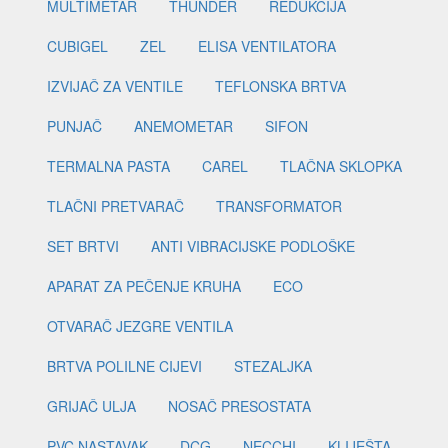
MULTIMETAR
THUNDER
REDUKCIJA
CUBIGEL
ZEL
ELISA VENTILATORA
IZVIJAČ ZA VENTILE
TEFLONSKA BRTVA
PUNJAČ
ANEMOMETAR
SIFON
TERMALNA PASTA
CAREL
TLAČNA SKLOPKA
TLAČNI PRETVARAČ
TRANSFORMATOR
SET BRTVI
ANTI VIBRACIJSKE PODLOŠKE
APARAT ZA PEČENJE KRUHA
ECO
OTVARAČ JEZGRE VENTILA
BRTVA POLILNE CIJEVI
STEZALJKA
GRIJAČ ULJA
NOSAČ PRESOSTATA
PVC NASTAVAK
DCG
NECCHI
KLIJEŠTA