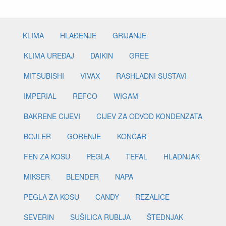
KLIMA
HLAĐENJE
GRIJANJE
KLIMA UREĐAJ
DAIKIN
GREE
MITSUBISHI
VIVAX
RASHLADNI SUSTAVI
IMPERIAL
REFCO
WIGAM
BAKRENE CIJEVI
CIJEV ZA ODVOD KONDENZATA
BOJLER
GORENJE
KONČAR
FEN ZA KOSU
PEGLA
TEFAL
HLADNJAK
MIKSER
BLENDER
NAPA
PEGLA ZA KOSU
CANDY
REZALICE
SEVERIN
SUŠILICA RUBLJA
ŠTEDNJAK