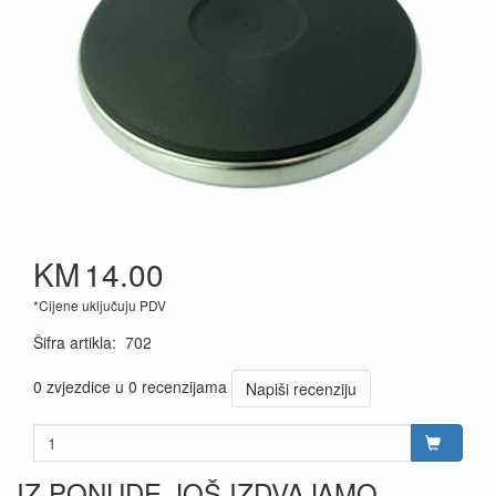
KM
14.00
*Cijene uključuju PDV
Šifra artikla
:
702
0 zvjezdice u 0 recenzijama
Napiši recenziju
IZ PONUDE JOŠ IZDVAJAMO