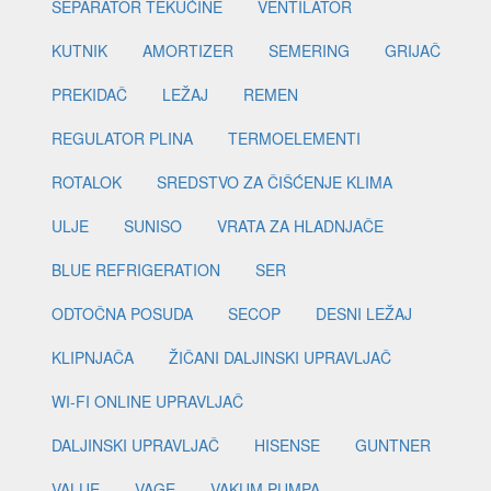
SEPARATOR TEKUĆINE
VENTILATOR
KUTNIK
AMORTIZER
SEMERING
GRIJAČ
PREKIDAČ
LEŽAJ
REMEN
REGULATOR PLINA
TERMOELEMENTI
ROTALOK
SREDSTVO ZA ČIŠĆENJE KLIMA
ULJE
SUNISO
VRATA ZA HLADNJAČE
BLUE REFRIGERATION
SER
ODTOČNA POSUDA
SECOP
DESNI LEŽAJ
KLIPNJAČA
ŽIČANI DALJINSKI UPRAVLJAČ
WI-FI ONLINE UPRAVLJAČ
DALJINSKI UPRAVLJAČ
HISENSE
GUNTNER
VALUE
VAGE
VAKUM PUMPA